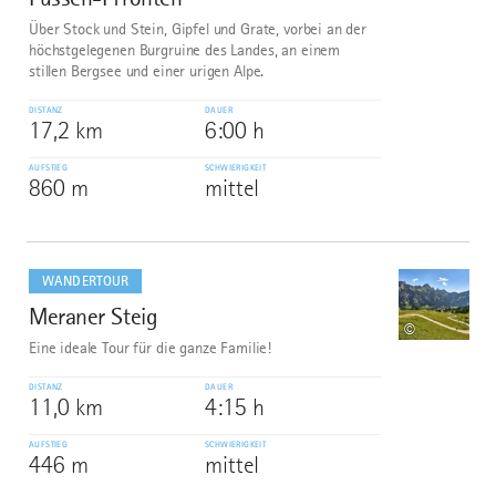
Über Stock und Stein, Gipfel und Grate, vorbei an der
höchstgelegenen Burgruine des Landes, an einem
stillen Bergsee und einer urigen Alpe.
DISTANZ
DAUER
17,2 km
6:00 h
AUFSTIEG
SCHWIERIGKEIT
860 m
mittel
mehr
dazu
WANDERTOUR
Meraner Steig
8
©
Eine ideale Tour für die ganze Familie!
DISTANZ
DAUER
11,0 km
4:15 h
AUFSTIEG
SCHWIERIGKEIT
446 m
mittel