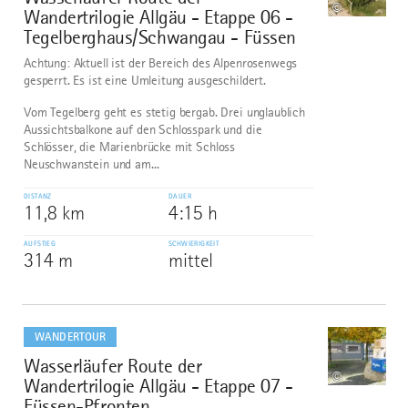
©
Wandertrilogie Allgäu - Etappe 06 -
Tegelberghaus/Schwangau - Füssen
Achtung: Aktuell ist der Bereich des Alpenrosenwegs
gesperrt. Es ist eine Umleitung ausgeschildert.
Vom Tegelberg geht es stetig bergab. Drei unglaublich
Aussichtsbalkone auf den Schlosspark und die
Schlösser, die Marienbrücke mit Schloss
Neuschwanstein und am...
DISTANZ
DAUER
11,8 km
4:15 h
AUFSTIEG
SCHWIERIGKEIT
314 m
mittel
mehr
dazu
WANDERTOUR
Wasserläufer Route der
7
©
Wandertrilogie Allgäu - Etappe 07 -
Füssen-Pfronten