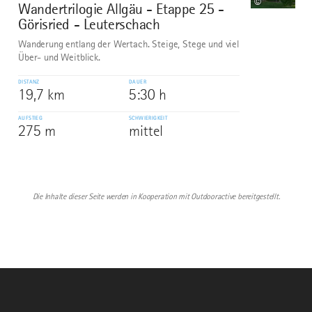
©
Wandertrilogie Allgäu - Etappe 25 -
Görisried - Leuterschach
Wanderung entlang der Wertach. Steige, Stege und viel
Über- und Weitblick.
DISTANZ
DAUER
19,7 km
5:30 h
AUFSTIEG
SCHWIERIGKEIT
275 m
mittel
Die Inhalte dieser Seite werden in Kooperation mit Outdooractive bereitgestellt.