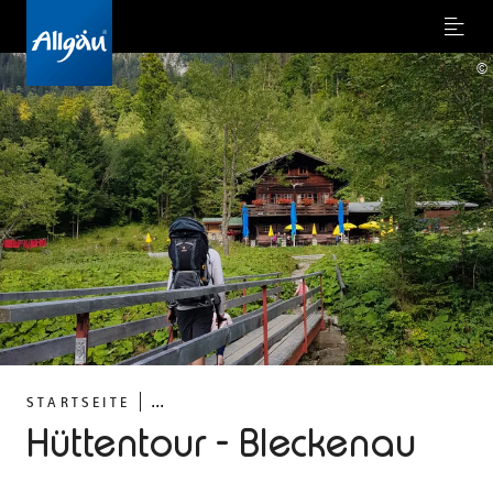
Menu
©
...
STARTSEITE
Hüttentour - Bleckenau