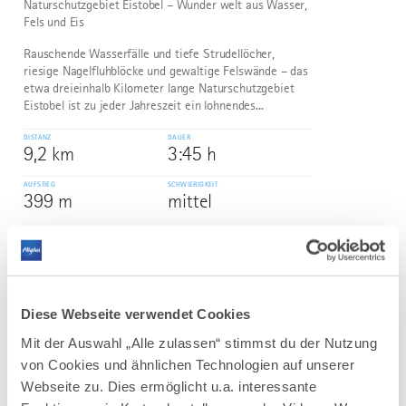
Naturschutzgebiet Eistobel – Wunder welt aus Wasser,
Fels und Eis
Rauschende Wasserfälle und tiefe Strudellöcher,
riesige Nagelfluhblöcke und gewaltige Felswände – das
etwa dreieinhalb Kilometer lange Naturschutzgebiet
Eistobel ist zu jeder Jahreszeit ein lohnendes...
DISTANZ
DAUER
9,2 km
3:45 h
AUFSTIEG
SCHWIERIGKEIT
399 m
mittel
mehr
dazu
WANDERTOUR
Bad Wurzach | Wanderweg Nr. 5 –
3
Diese Webseite verwendet Cookies
©
Käserei-Tour – zusehen, staunen und
Mit der Auswahl „Alle zulassen“ stimmst du der Nutzung
probieren
von Cookies und ähnlichen Technologien auf unserer
Diese schöne Wanderung führt uns durch den
Webseite zu. Dies ermöglicht u.a. interessante
Stadtwald zum Käserei-Museum in Gospoldshofen und