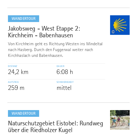
mehr
dazu
WANDERTOUR
Jakobsweg - West Etappe 2:
1
©
Kirchheim - Babenhausen
Von Kirchheim geht es Richtung Westen ins Mindeltal
nach Hasberg. Durch den Fuggerwal weiter nach
Kirchhaslach und Babenhausen.
DISTANZ
DAUER
24,2 km
6:08 h
AUFSTIEG
SCHWIERIGKEIT
259 m
mittel
mehr
dazu
WANDERTOUR
Naturschutzgebiet Eistobel: Rundweg
2
©
über die Riedholzer Kugel