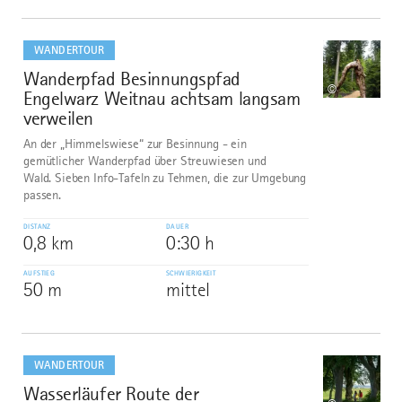
mehr
dazu
WANDERTOUR
Wanderpfad Besinnungspfad
9
©
Engelwarz Weitnau achtsam langsam
verweilen
An der „Himmelswiese“ zur Besinnung - ein
gemütlicher Wanderpfad über Streuwiesen und
Wald. Sieben Info-Tafeln zu Tehmen, die zur Umgebung
passen.
DISTANZ
DAUER
0,8 km
0:30 h
AUFSTIEG
SCHWIERIGKEIT
50 m
mittel
mehr
dazu
WANDERTOUR
Wasserläufer Route der
10