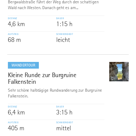
Bergwaldstraße führt der Weg durch den schattigen
Wald nach Westen. Danach geht es am...
DISTANZ
DAUER
4,6 km
1:15 h
AUFSTIEG
SCHWIERIGKEIT
68 m
leicht
mehr
dazu
WANDERTOUR
Kleine Runde zur Burgruine
8
©
Falkenstein
Sehr schöne halbtägige Rundwanderung zur Burgruine
Falkenstein.
DISTANZ
DAUER
6,4 km
3:15 h
AUFSTIEG
SCHWIERIGKEIT
405 m
mittel