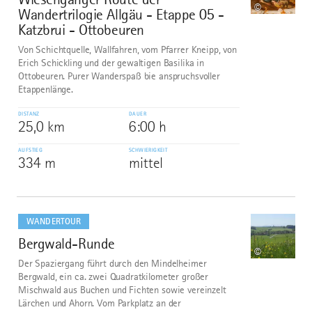
©
Wandertrilogie Allgäu - Etappe 05 -
Katzbrui - Ottobeuren
Von Schichtquelle, Wallfahren, vom Pfarrer Kneipp, von
Erich Schickling und der gewaltigen Basilika in
Ottobeuren. Purer Wanderspaß bie anspruchsvoller
Etappenlänge.
DISTANZ
DAUER
25,0 km
6:00 h
AUFSTIEG
SCHWIERIGKEIT
334 m
mittel
mehr
dazu
WANDERTOUR
Bergwald-Runde
7
©
Der Spaziergang führt durch den Mindelheimer
Bergwald, ein ca. zwei Quadratkilometer großer
Mischwald aus Buchen und Fichten sowie vereinzelt
Lärchen und Ahorn. Vom Parkplatz an der