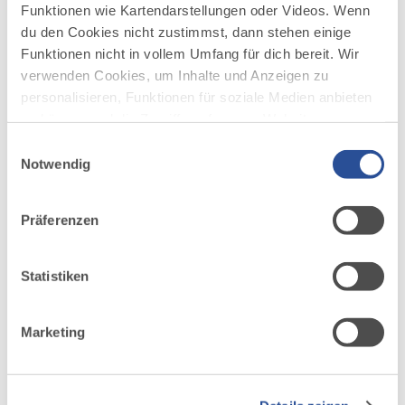
können Sie Seele und Geist baumeln lassen. Ebenfalls
Funktionen wie Kartendarstellungen oder Videos. Wenn
umringt...
du den Cookies nicht zustimmst, dann stehen einige
Funktionen nicht in vollem Umfang für dich bereit. Wir
DISTANZ
DAUER
7,8 km
2:00 h
verwenden Cookies, um Inhalte und Anzeigen zu
personalisieren, Funktionen für soziale Medien anbieten
AUFSTIEG
SCHWIERIGKEIT
148 m
leicht
zu können und die Zugriffe auf unsere Website zu
analysieren. Außerdem geben wir Informationen zu
Einwilligungsauswahl
deiner Verwendung unserer Website an unsere Partner
Notwendig
mehr
dazu
für soziale Medien, Werbung und Analysen weiter.
WANDERTOUR
Unsere Partner führen diese Informationen
Spieloasen- und Erlebnisweg
4
Präferenzen
möglicherweise mit weiteren Daten zusammen, die du
©
Ihr wollt die Stadt Leutkirch im Allgäu und die
ihnen bereitgestellt hast oder die sie im Rahmen Ihrer
angrenzende grüne Wilhelmshöhe spielend erkunden?
Nutzung der Dienste gesammelt haben.
Statistiken
Dann macht euch auf den Weg von Spieloase zu
Spieloase...
Marketing
DISTANZ
DAUER
3,0 km
0:50 h
AUFSTIEG
SCHWIERIGKEIT
61 m
leicht