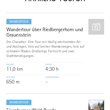
mehr
dazu
WANDERTOUR
Wandertour über Riedbergerhorn und
1
Grauenstein
Der Charakter: Eine Tour mit häufig wechselnden An-
und Abstiegen, teils auf breiten Wanderwegen, teils auf
schmalen Pfaden. Großartige Fernsicht und zwei
Gipfelbesteigungen.
DISTANZ
DAUER
11,0 km
4:30 h
AUFSTIEG
SCHWIERIGKEIT
650 m
-
mehr
dazu
WANDERTOUR
2