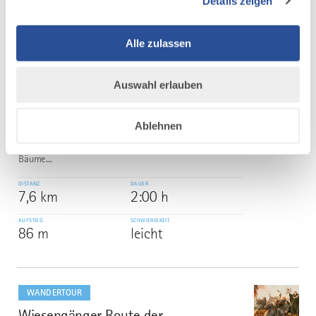
Details zeigen
mehr
dazu
Alle zulassen
WANDERTOUR
Illerstausee Runde
5
Auswahl erlauben
In Ferthofen, links vor der Illerbrücke, führt eine Treppe
zum Kraftwerksauslauf hinab. Zwischen steilem
Uferhang und Stauseeufer führt ein idyllischer Fußweg
Ablehnen
(z.T. Pfad) am Waldrand entlang bis zum nächsten
Kraftwerk am Illerstau bei Kardorf. Zahlreich benagte
Bäume...
DISTANZ
DAUER
7,6 km
2:00 h
AUFSTIEG
SCHWIERIGKEIT
86 m
leicht
mehr
dazu
WANDERTOUR
Wiesengänger Route der
6