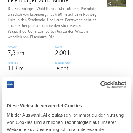
Eisenburger Wald Runde
©
Die Eisenburger-Wald Runde führt ab dem Parkplatz
westlich von Eisenburg, nach 50 m auf dem Radweg,
links in den Stadtwald. Über gute Forstwege geht es
stramm bergauf an den beiden städtischen
Wasserhochbehältern vorbei bis zu den Wiesen
westlich von Eisenburg. Die...
DISTANZ
DAUER
7,3 km
2:00 h
AUFSTIEG
SCHWIERIGKEIT
113 m
leicht
mehr
dazu
WANDERTOUR
Große Denkmalrunde
3
Diese Webseite verwendet Cookies
In den ausgedehnten Waldgebieten östlich von Boos ist
Mit der Auswahl „Alle zulassen“ stimmst du der Nutzung
viel Platz für lange Wanderungen mit einer Garantie
von Cookies und ähnlichen Technologien auf unserer
auf Ruhe und Erholung. Besonders schön gelegen sind
ein paar kleine Fischweiher mitten im Wald, hier
Webseite zu. Dies ermöglicht u.a. interessante