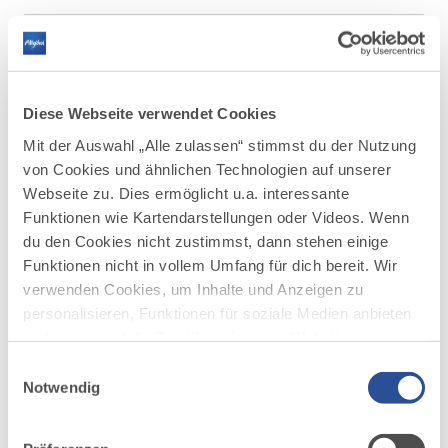
mehr
dazu
WANDERTOUR
Wiesengänger Route der
2
©
Wandertrilogie Allgäu - Etappe 01 -
Diese Webseite verwendet Cookies
Marktoberdorf - Kaufbeuren
Mit der Auswahl „Alle zulassen“ stimmst du der Nutzung
Achtung: Im Bereich des Crescentia Kloster ist die
von Cookies und ähnlichen Technologien auf unserer
Route bis zum 11.09. gesperrt. Unsere
Webseite zu. Dies ermöglicht u.a. interessante
Routeempfehlung: Verlasse die Route - Straße "Unter
dem Berg" - kurz vor dem Klostergarten und biege
Funktionen wie Kartendarstellungen oder Videos. Wenn
links in die Straße Obstgarten ein. Folge ihr bis zur
du den Cookies nicht zustimmst, dann stehen einige
Schmiedgasse, biege dort...
Funktionen nicht in vollem Umfang für dich bereit. Wir
verwenden Cookies, um Inhalte und Anzeigen zu
DISTANZ
DAUER
26,6 km
7:00 h
personalisieren, Funktionen für soziale Medien anbieten
zu können und die Zugriffe auf unsere Website zu
AUFSTIEG
SCHWIERIGKEIT
225 m
mittel
analysieren. Außerdem geben wir Informationen zu
Einwilligungsauswahl
deiner Verwendung unserer Website an unsere Partner
Notwendig
für soziale Medien, Werbung und Analysen weiter.
mehr
dazu
Unsere Partner führen diese Informationen
WANDERTOUR