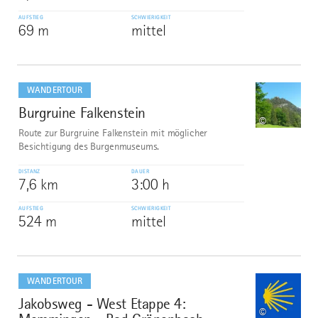
AUFSTIEG
SCHWIERIGKEIT
69 m
mittel
mehr
dazu
WANDERTOUR
Burgruine Falkenstein
6
©
Route zur Burgruine Falkenstein mit möglicher
Besichtigung des Burgenmuseums.
DISTANZ
DAUER
7,6 km
3:00 h
AUFSTIEG
SCHWIERIGKEIT
524 m
mittel
mehr
dazu
WANDERTOUR
Jakobsweg - West Etappe 4:
7
©