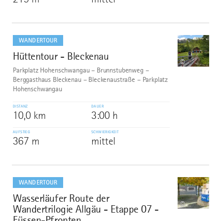
mehr
dazu
WANDERTOUR
Hüttentour - Bleckenau
9
©
Parkplatz Hohenschwangau – Brunnstubenweg –
Berggasthaus Bleckenau – Bleckenaustraße – Parkplatz
Hohenschwangau
DISTANZ
DAUER
10,0 km
3:00 h
AUFSTIEG
SCHWIERIGKEIT
367 m
mittel
mehr
dazu
WANDERTOUR
Wasserläufer Route der
10
©
Wandertrilogie Allgäu - Etappe 07 -
Füssen-Pfronten