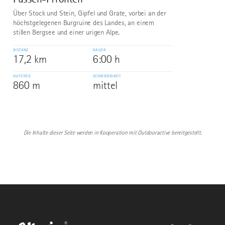
Über Stock und Stein, Gipfel und Grate, vorbei an der
höchstgelegenen Burgruine des Landes, an einem
stillen Bergsee und einer urigen Alpe.
DISTANZ
DAUER
17,2 km
6:00 h
AUFSTIEG
SCHWIERIGKEIT
860 m
mittel
Die Inhalte dieser Seite werden in Kooperation mit Outdooractive bereitgestellt.