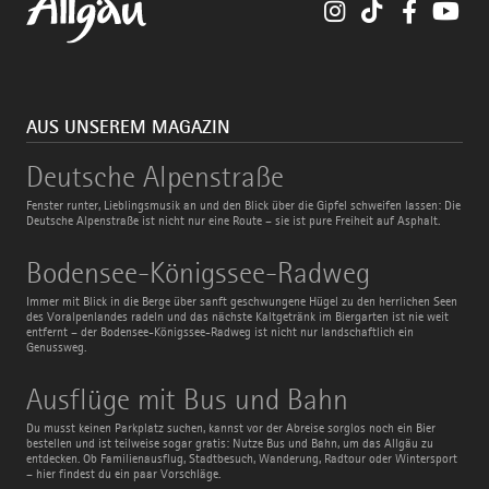
Instagram
TikTok
Faceboo
You
AUS UNSEREM MAGAZIN
Deutsche
Deutsche Alpenstraße
Alpenstraße
Fenster runter, Lieblingsmusik an und den Blick über die Gipfel schweifen lassen: Die
Deutsche Alpenstraße ist nicht nur eine Route – sie ist pure Freiheit auf Asphalt.
Bodensee-
Bodensee-Königssee-Radweg
Königssee-
Radweg
Immer mit Blick in die Berge über sanft geschwungene Hügel zu den herrlichen Seen
des Voralpenlandes radeln und das nächste Kaltgetränk im Biergarten ist nie weit
entfernt – der Bodensee-Königssee-Radweg ist nicht nur landschaftlich ein
Genussweg.
Ausflüge
Ausflüge mit Bus und Bahn
mit
Bus
Du musst keinen Parkplatz suchen, kannst vor der Abreise sorglos noch ein Bier
und
bestellen und ist teilweise sogar gratis: Nutze Bus und Bahn, um das Allgäu zu
Bahn
entdecken. Ob Familienausflug, Stadtbesuch, Wanderung, Radtour oder Wintersport
– hier findest du ein paar Vorschläge.