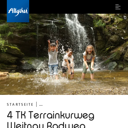
Menu
©
...
STARTSEITE
4 TK Terrainkurweg
Weitnau Radweg