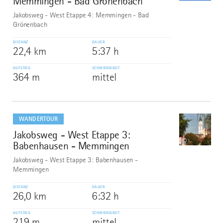
Memmingen - Bad Grönenbach
Jakobsweg - West Etappe 4: Memmingen - Bad
Grönenbach
DISTANZ
DAUER
22,4 km
5:37 h
AUFSTIEG
SCHWIERIGKEIT
364 m
mittel
mehr
dazu
WANDERTOUR
Jakobsweg - West Etappe 3:
8
©
Babenhausen - Memmingen
Jakobsweg - West Etappe 3: Babenhausen -
Memmingen
DISTANZ
DAUER
26,0 km
6:32 h
AUFSTIEG
SCHWIERIGKEIT
219 m
mittel