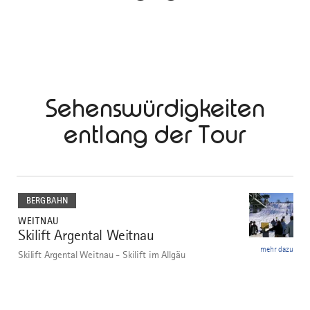
Sehenswürdigkeiten
entlang der Tour
mehr
dazu
BERGBAHN
WEITNAU
Skilift Argental Weitnau
1
mehr dazu
Skilift Argental Weitnau - Skilift im Allgäu