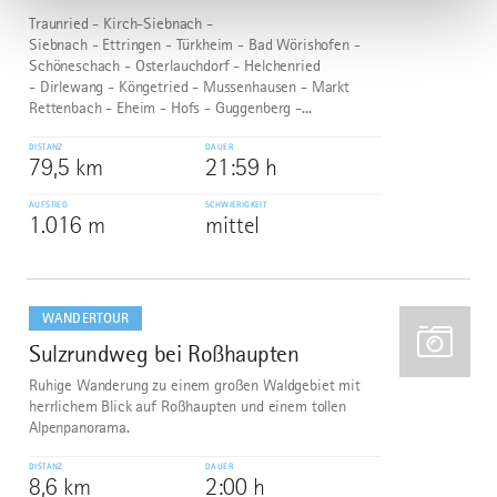
Traunried - Kirch-Siebnach -
Siebnach - Ettringen - Türkheim - Bad Wörishofen -
Schöneschach - Osterlauchdorf - Helchenried
- Dirlewang - Köngetried - Mussenhausen - Markt
Rettenbach - Eheim - Hofs - Guggenberg -...
DISTANZ
DAUER
79,5 km
21:59 h
AUFSTIEG
SCHWIERIGKEIT
1.016 m
mittel
mehr
dazu
WANDERTOUR
Sulzrundweg bei Roßhaupten
5
Ruhige Wanderung zu einem großen Waldgebiet mit
herrlichem Blick auf Roßhaupten und einem tollen
Alpenpanorama.
DISTANZ
DAUER
8,6 km
2:00 h