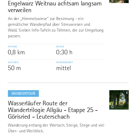
©
Engelwarz Weitnau achtsam langsam
verweilen
An der „Himmelswiese“ zur Besinnung - ein
gemütlicher Wanderpfad über Streuwiesen und
Wald. Sieben Info-Tafeln zu Tehmen, die zur Umgebung
passen.
DISTANZ
DAUER
0,8 km
0:30 h
AUFSTIEG
SCHWIERIGKEIT
50 m
mittel
mehr
dazu
WANDERTOUR
Wasserläufer Route der
10
©
Wandertrilogie Allgäu - Etappe 25 -
Görisried - Leuterschach
Wanderung entlang der Wertach. Steige, Stege und viel
Über- und Weitblick.