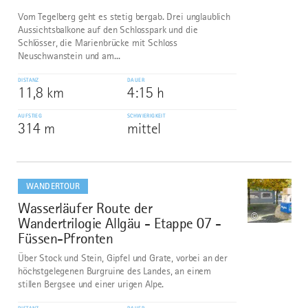
Vom Tegelberg geht es stetig bergab. Drei unglaublich
Aussichtsbalkone auf den Schlosspark und die
Schlösser, die Marienbrücke mit Schloss
Neuschwanstein und am...
DISTANZ
DAUER
11,8 km
4:15 h
AUFSTIEG
SCHWIERIGKEIT
314 m
mittel
mehr
dazu
WANDERTOUR
Wasserläufer Route der
7
©
Wandertrilogie Allgäu - Etappe 07 -
Füssen-Pfronten
Über Stock und Stein, Gipfel und Grate, vorbei an der
höchstgelegenen Burgruine des Landes, an einem
stillen Bergsee und einer urigen Alpe.