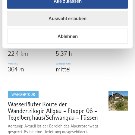
Alle zulassen
dazu
WANDERTOUR
Jakobsweg - West Etappe 4:
5
Auswahl erlauben
©
Memmingen - Bad Grönenbach
Jakobsweg - West Etappe 4: Memmingen - Bad
Ablehnen
Grönenbach
DISTANZ
DAUER
22,4 km
5:37 h
AUFSTIEG
SCHWIERIGKEIT
364 m
mittel
mehr
dazu
WANDERTOUR
Wasserläufer Route der
6
©
Wandertrilogie Allgäu - Etappe 06 -
Tegelberghaus/Schwangau - Füssen
Achtung: Aktuell ist der Bereich des Alpenrosenwegs
gesperrt. Es ist eine Umleitung ausgeschildert.