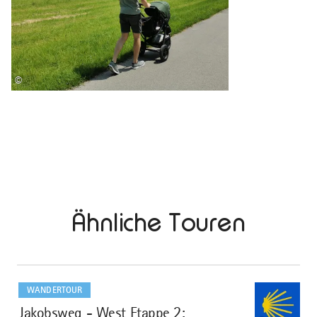
©
Ähnliche Touren
mehr
dazu
WANDERTOUR
Jakobsweg - West Etappe 2:
1