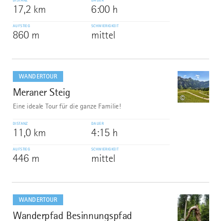
DISTANZ
DAUER
17,2 km
6:00 h
AUFSTIEG
SCHWIERIGKEIT
860 m
mittel
mehr
dazu
WANDERTOUR
Meraner Steig
8
©
Eine ideale Tour für die ganze Familie!
DISTANZ
DAUER
11,0 km
4:15 h
AUFSTIEG
SCHWIERIGKEIT
446 m
mittel
mehr
dazu
WANDERTOUR
Wanderpfad Besinnungspfad
9