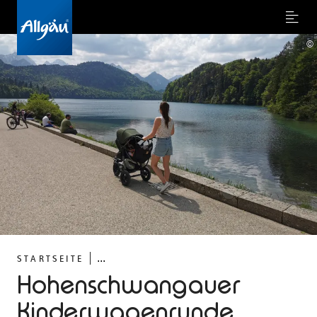
Menu
©
...
STARTSEITE
Hohenschwangauer
Kinderwagenrunde