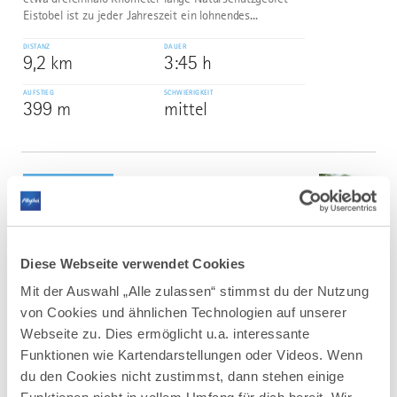
Eistobel ist zu jeder Jahreszeit ein lohnendes...
DISTANZ
DAUER
9,2 km
3:45 h
AUFSTIEG
SCHWIERIGKEIT
399 m
mittel
mehr
dazu
WANDERTOUR
Bad Wurzach | Wanderweg Nr. 5 –
3
©
Käserei-Tour – zusehen, staunen und
probieren
Diese Webseite verwendet Cookies
Diese schöne Wanderung führt uns durch den
Mit der Auswahl „Alle zulassen“ stimmst du der Nutzung
Stadtwald zum Käserei-Museum in Gospoldshofen und
über das kleinere Herrgottsried zurück nach Bad
von Cookies und ähnlichen Technologien auf unserer
Wurzach.
Webseite zu. Dies ermöglicht u.a. interessante
Funktionen wie Kartendarstellungen oder Videos. Wenn
DISTANZ
DAUER
15,5 km
5:00 h
du den Cookies nicht zustimmst, dann stehen einige