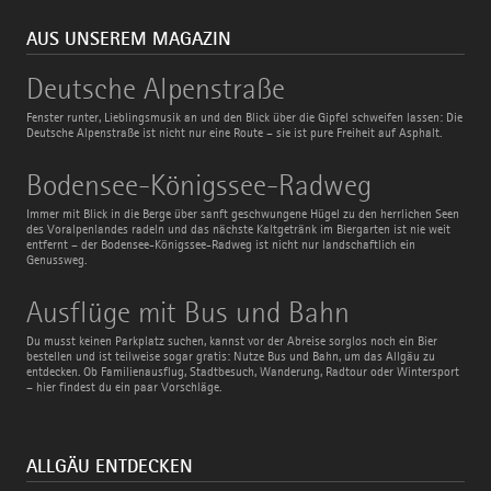
AUS UNSEREM MAGAZIN
Deutsche
Deutsche Alpenstraße
Alpenstraße
Fenster runter, Lieblingsmusik an und den Blick über die Gipfel schweifen lassen: Die
Deutsche Alpenstraße ist nicht nur eine Route – sie ist pure Freiheit auf Asphalt.
Bodensee-
Bodensee-Königssee-Radweg
Königssee-
Radweg
Immer mit Blick in die Berge über sanft geschwungene Hügel zu den herrlichen Seen
des Voralpenlandes radeln und das nächste Kaltgetränk im Biergarten ist nie weit
entfernt – der Bodensee-Königssee-Radweg ist nicht nur landschaftlich ein
Genussweg.
Ausflüge
Ausflüge mit Bus und Bahn
mit
Bus
Du musst keinen Parkplatz suchen, kannst vor der Abreise sorglos noch ein Bier
und
bestellen und ist teilweise sogar gratis: Nutze Bus und Bahn, um das Allgäu zu
Bahn
entdecken. Ob Familienausflug, Stadtbesuch, Wanderung, Radtour oder Wintersport
– hier findest du ein paar Vorschläge.
ALLGÄU ENTDECKEN