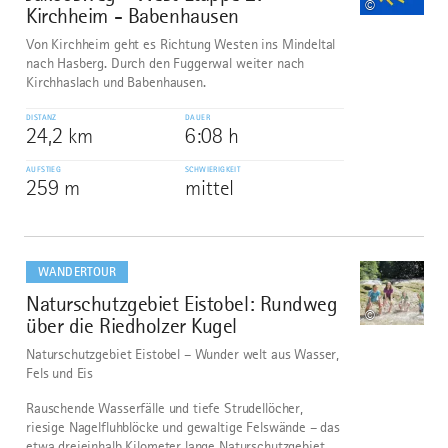
©
Kirchheim - Babenhausen
Von Kirchheim geht es Richtung Westen ins Mindeltal
nach Hasberg. Durch den Fuggerwal weiter nach
Kirchhaslach und Babenhausen.
DISTANZ
DAUER
24,2 km
6:08 h
AUFSTIEG
SCHWIERIGKEIT
259 m
mittel
mehr
dazu
WANDERTOUR
Naturschutzgebiet Eistobel: Rundweg
2
©
über die Riedholzer Kugel
Naturschutzgebiet Eistobel – Wunder welt aus Wasser,
Fels und Eis
Rauschende Wasserfälle und tiefe Strudellöcher,
riesige Nagelfluhblöcke und gewaltige Felswände – das
etwa dreieinhalb Kilometer lange Naturschutzgebiet