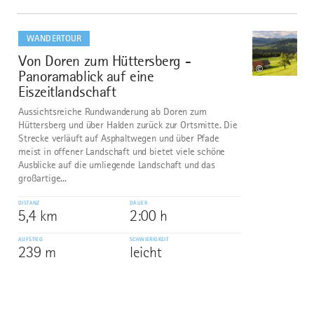
mehr
dazu
WANDERTOUR
Von Doren zum Hüttersberg -
10
©
Panoramablick auf eine
Eiszeitlandschaft
Aussichtsreiche Rundwanderung ab Doren zum
Hüttersberg und über Halden zurück zur Ortsmitte. Die
Strecke verläuft auf Asphaltwegen und über Pfade
meist in offener Landschaft und bietet viele schöne
Ausblicke auf die umliegende Landschaft und das
großartige...
DISTANZ
DAUER
5,4 km
2:00 h
AUFSTIEG
SCHWIERIGKEIT
239 m
leicht