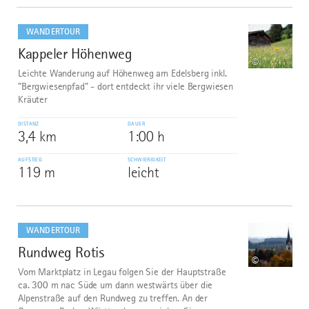
mehr
dazu
WANDERTOUR
Kappeler Höhenweg
7
©
Leichte Wanderung auf Höhenweg am Edelsberg inkl.
"Bergwiesenpfad" - dort entdeckt ihr viele Bergwiesen
Kräuter
DISTANZ
DAUER
3,4 km
1:00 h
AUFSTIEG
SCHWIERIGKEIT
119 m
leicht
mehr
dazu
WANDERTOUR
Rundweg Rotis
8
©
Vom Marktplatz in Legau folgen Sie der Hauptstraße
ca. 300 m nac Süde um dann westwärts über die
Alpenstraße auf den Rundweg zu treffen. An der