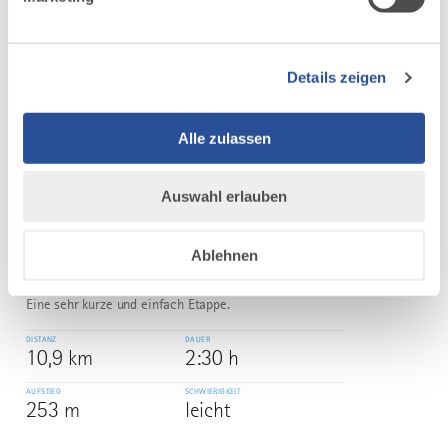
DISTANZ
DAUER
3,2 km
0:50 h
Details zeigen
AUFSTIEG
SCHWIERIGKEIT
25 m
leicht
Alle zulassen
mehr
dazu
WANDERTOUR
Auswahl erlauben
Himmelsstürmer Route der
6
©
Wandertrilogie Allgäu - Etappe 22 -
Schattwald/Tannheimer Tal -
Ablehnen
Tannheim
Eine sehr kurze und einfach Etappe.
DISTANZ
DAUER
10,9 km
2:30 h
AUFSTIEG
SCHWIERIGKEIT
253 m
leicht