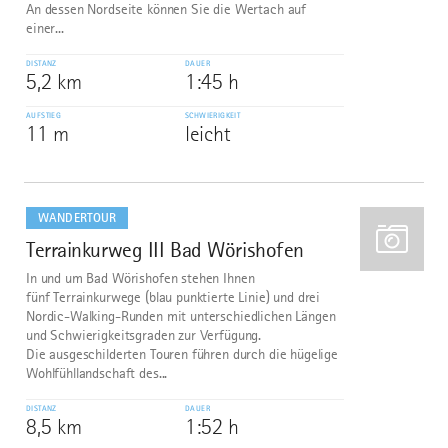
An dessen Nordseite können Sie die Wertach auf
einer...
DISTANZ
DAUER
5,2 km
1:45 h
AUFSTIEG
SCHWIERIGKEIT
11 m
leicht
mehr
dazu
WANDERTOUR
Terrainkurweg III Bad Wörishofen
2
In und um Bad Wörishofen stehen Ihnen
fünf Terrainkurwege (blau punktierte Linie) und drei
Nordic-Walking-Runden mit unterschiedlichen Längen
und Schwierigkeitsgraden zur Verfügung.
Die ausgeschilderten Touren führen durch die hügelige
Wohlfühllandschaft des...
DISTANZ
DAUER
8,5 km
1:52 h