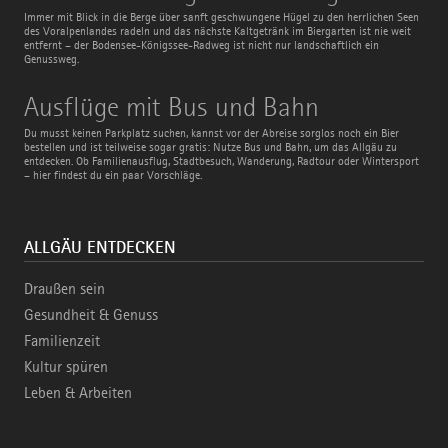
Radweg
Immer mit Blick in die Berge über sanft geschwungene Hügel zu den herrlichen Seen
des Voralpenlandes radeln und das nächste Kaltgetränk im Biergarten ist nie weit
entfernt – der Bodensee-Königssee-Radweg ist nicht nur landschaftlich ein
Genussweg.
Ausflüge
Ausflüge mit Bus und Bahn
mit
Bus
Du musst keinen Parkplatz suchen, kannst vor der Abreise sorglos noch ein Bier
und
bestellen und ist teilweise sogar gratis: Nutze Bus und Bahn, um das Allgäu zu
Bahn
entdecken. Ob Familienausflug, Stadtbesuch, Wanderung, Radtour oder Wintersport
– hier findest du ein paar Vorschläge.
ALLGÄU ENTDECKEN
Draußen sein
Gesundheit & Genuss
Familienzeit
Kultur spüren
Leben & Arbeiten