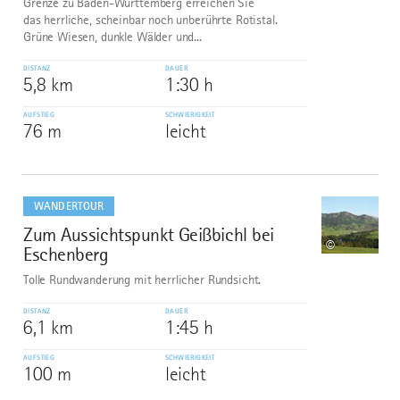
Grenze zu Baden-Württemberg erreichen Sie
das herrliche, scheinbar noch unberührte Rotistal.
Grüne Wiesen, dunkle Wälder und...
DISTANZ
DAUER
5,8 km
1:30 h
AUFSTIEG
SCHWIERIGKEIT
76 m
leicht
mehr
dazu
WANDERTOUR
Zum Aussichtspunkt Geißbichl bei
9
©
Eschenberg
Tolle Rundwanderung mit herrlicher Rundsicht.
DISTANZ
DAUER
6,1 km
1:45 h
AUFSTIEG
SCHWIERIGKEIT
100 m
leicht