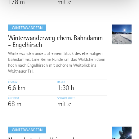
178 m
mittel
mehr
dazu
WINTERWANDERN
Winterwanderweg ehem. Bahndamm
6
©
- Engelhirsch
Winterwanderrunde auf einem Stück des ehemaligen
Bahndamms. Eine kleine Runde um das Wäldchen dann
hoch nach Engelhirsch mit schönem Weitblick ins
Weitnauer Tal.
DISTANZ
DAUER
6,6 km
1:30 h
AUFSTIEG
SCHWIERIGKEIT
68 m
mittel
mehr
dazu
WINTERWANDERN
7