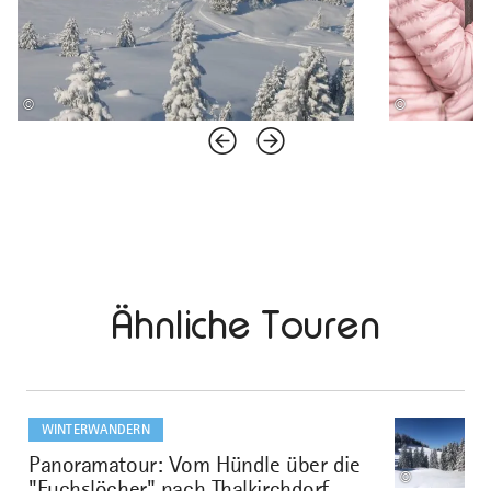
©
©
Ähnliche Touren
mehr
dazu
WINTERWANDERN
Panoramatour: Vom Hündle über die
1
©
"Fuchslöcher" nach Thalkirchdorf