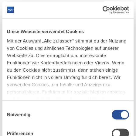
AUFSTIEG
SCHWIERIGKEIT
133 m
mittel
mehr
Diese Webseite verwendet Cookies
dazu
WINTERWANDERN
Mit der Auswahl „Alle zulassen“ stimmst du der Nutzung
Schönblick - Hochleite
3
von Cookies und ähnlichen Technologien auf unserer
Schönblick - Hochleite
Webseite zu. Dies ermöglicht u.a. interessante
Funktionen wie Kartendarstellungen oder Videos. Wenn
DISTANZ
DAUER
10,8 km
51:15 h
du den Cookies nicht zustimmst, dann stehen einige
Funktionen nicht in vollem Umfang für dich bereit. Wir
AUFSTIEG
SCHWIERIGKEIT
526 m
mittel
verwenden Cookies, um Inhalte und Anzeigen zu
personalisieren, Funktionen für soziale Medien anbieten
zu können und die Zugriffe auf unsere Website zu
mehr
analysieren. Außerdem geben wir Informationen zu
dazu
Einwilligungsauswahl
WINTERWANDERN
deiner Verwendung unserer Website an unsere Partner
Notwendig
Winterwandern auf dem Carl
4
für soziale Medien, Werbung und Analysen weiter.
©
Hirnbeinweg
Unsere Partner führen diese Informationen
Präferenzen
möglicherweise mit weiteren Daten zusammen, die du