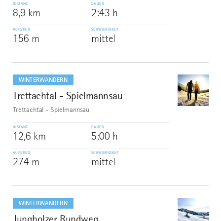
DISTANZ
DAUER
8,9 km
2:43 h
AUFSTIEG
SCHWIERIGKEIT
156 m
mittel
mehr
dazu
WINTERWANDERN
Trettachtal - Spielmannsau
9
©
Trettachtal - Spielmannsau
DISTANZ
DAUER
12,6 km
5:00 h
AUFSTIEG
SCHWIERIGKEIT
274 m
mittel
mehr
dazu
WINTERWANDERN
Jungholzer Rundweg
10