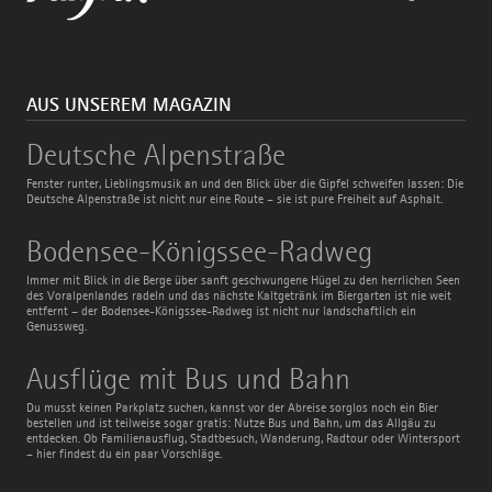
AUS UNSEREM MAGAZIN
Deutsche
Deutsche Alpenstraße
Alpenstraße
Fenster runter, Lieblingsmusik an und den Blick über die Gipfel schweifen lassen: Die
Deutsche Alpenstraße ist nicht nur eine Route – sie ist pure Freiheit auf Asphalt.
Bodensee-
Bodensee-Königssee-Radweg
Königssee-
Radweg
Immer mit Blick in die Berge über sanft geschwungene Hügel zu den herrlichen Seen
des Voralpenlandes radeln und das nächste Kaltgetränk im Biergarten ist nie weit
entfernt – der Bodensee-Königssee-Radweg ist nicht nur landschaftlich ein
Genussweg.
Ausflüge
Ausflüge mit Bus und Bahn
mit
Bus
Du musst keinen Parkplatz suchen, kannst vor der Abreise sorglos noch ein Bier
und
bestellen und ist teilweise sogar gratis: Nutze Bus und Bahn, um das Allgäu zu
Bahn
entdecken. Ob Familienausflug, Stadtbesuch, Wanderung, Radtour oder Wintersport
– hier findest du ein paar Vorschläge.