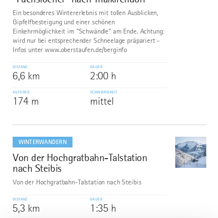
Ein besonderes Wintererlebnis mit tollen Ausblicken,
Gipfelfbesteigung und einer schönen
Einkehrmöglichkeit im "Schwändle" am Ende. Achtung:
wird nur bei entsprechender Schneelage präpariert -
Infos unter www.oberstaufen.de/berginfo
DISTANZ
DAUER
6,6 km
2:00 h
AUFSTIEG
SCHWIERIGKEIT
174 m
mittel
mehr
dazu
WINTERWANDERN
Von der Hochgratbahn-Talstation
2
©
nach Steibis
Von der Hochgratbahn-Talstation nach Steibis
DISTANZ
DAUER
5,3 km
1:35 h