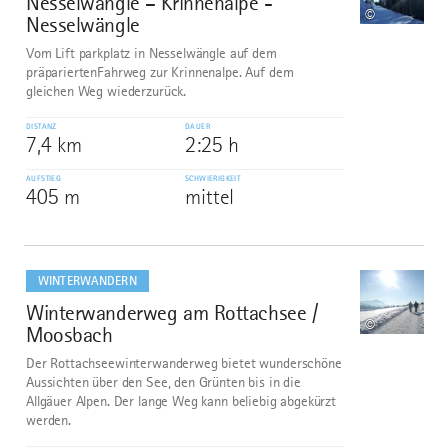
Nesselwängle – Krinnenalpe -
©
Nesselwängle
Vom Lift parkplatz in Nesselwängle auf dem
präpariertenFahrweg zur Krinnenalpe. Auf dem
gleichen Weg wiederzurück.
DISTANZ
DAUER
7,4 km
2:25 h
AUFSTIEG
SCHWIERIGKEIT
405 m
mittel
mehr
dazu
WINTERWANDERN
Winterwanderweg am Rottachsee /
8
©
Moosbach
Der Rottachseewinterwanderweg bietet wunderschöne
Aussichten über den See, den Grünten bis in die
Allgäuer Alpen. Der lange Weg kann beliebig abgekürzt
werden.