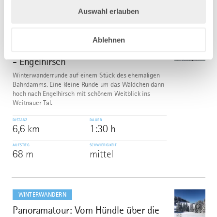
Auswahl erlauben
mehr
dazu
WINTERWANDERN
Ablehnen
Winterwanderweg ehem. Bahndamm
5
©
- Engelhirsch
Winterwanderrunde auf einem Stück des ehemaligen
Bahndamms. Eine kleine Runde um das Wäldchen dann
hoch nach Engelhirsch mit schönem Weitblick ins
Weitnauer Tal.
DISTANZ
DAUER
6,6 km
1:30 h
AUFSTIEG
SCHWIERIGKEIT
68 m
mittel
mehr
dazu
WINTERWANDERN
Panoramatour: Vom Hündle über die
6
©