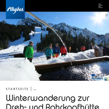
Menu
©
...
STARTSEITE
Winterwanderung zur
Dreh- und Rohrkopfhütte