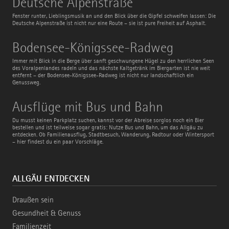
Deutsche Alpenstraße
Alpenstraße
Fenster runter, Lieblingsmusik an und den Blick über die Gipfel schweifen lassen: Die
Deutsche Alpenstraße ist nicht nur eine Route – sie ist pure Freiheit auf Asphalt.
Bodensee-
Bodensee-Königssee-Radweg
Königssee-
Radweg
Immer mit Blick in die Berge über sanft geschwungene Hügel zu den herrlichen Seen
des Voralpenlandes radeln und das nächste Kaltgetränk im Biergarten ist nie weit
entfernt – der Bodensee-Königssee-Radweg ist nicht nur landschaftlich ein
Genussweg.
Ausflüge
Ausflüge mit Bus und Bahn
mit
Bus
Du musst keinen Parkplatz suchen, kannst vor der Abreise sorglos noch ein Bier
und
bestellen und ist teilweise sogar gratis: Nutze Bus und Bahn, um das Allgäu zu
Bahn
entdecken. Ob Familienausflug, Stadtbesuch, Wanderung, Radtour oder Wintersport
– hier findest du ein paar Vorschläge.
ALLGÄU ENTDECKEN
Draußen sein
Gesundheit & Genuss
Familienzeit