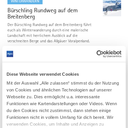
WINTERWANDERN
Bürschling Rundweg auf dem
2
©
Breitenberg
Der Bürschling Rundweg auf dem Breitenberg führt
euch als Winterwanderung durch eine malerische
Landschaft mit herrlichem Ausblick auf die
verschneiten Berge und das Allgäuer Voralpenland.
DISTANZ
DAUER
2,0 km
1:00 h
AUFSTIEG
SCHWIERIGKEIT
178 m
mittel
Diese Webseite verwendet Cookies
Mit der Auswahl „Alle zulassen“ stimmst du der Nutzung
mehr
von Cookies und ähnlichen Technologien auf unserer
dazu
WINTERWANDERN
Webseite zu. Dies ermöglicht u.a. interessante
Winterwandern auf dem Carl
3
Funktionen wie Kartendarstellungen oder Videos. Wenn
©
Hirnbeinweg
du den Cookies nicht zustimmst, dann stehen einige
Funktionen nicht in vollem Umfang für dich bereit. Wir
Der Weg führt uns über verschneite Wiesen und
verwenden Cookies, um Inhalte und Anzeigen zu
Wälder auf gespurter Trasse nach Missen-Wilhams.