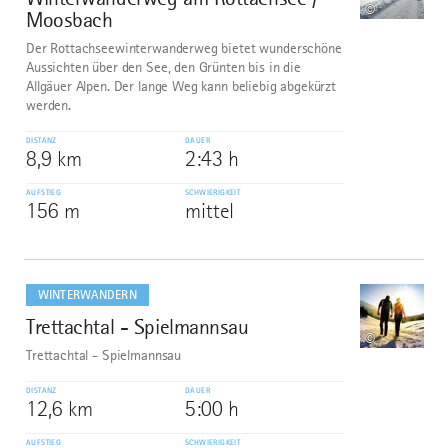
©
Moosbach
Der Rottachseewinterwanderweg bietet wunderschöne
Aussichten über den See, den Grünten bis in die
Allgäuer Alpen. Der lange Weg kann beliebig abgekürzt
werden.
DISTANZ
DAUER
8,9 km
2:43 h
AUFSTIEG
SCHWIERIGKEIT
156 m
mittel
mehr
dazu
WINTERWANDERN
Trettachtal - Spielmannsau
10
©
Trettachtal - Spielmannsau
DISTANZ
DAUER
12,6 km
5:00 h
AUFSTIEG
SCHWIERIGKEIT