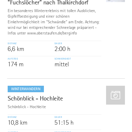
"Fuchslöcher" nach Thalkirchdorf
Ein besonderes Wintererlebnis mit tollen Ausblicken,
Gipfelfbesteigung und einer schönen
Einkehrmöglichkeit im "Schwändle" am Ende. Achtung:
wird nur bei entsprechender Schneelage präpariert -
Infos unter www.oberstaufen.de/berginfo
DISTANZ
DAUER
6,6 km
2:00 h
AUFSTIEG
SCHWIERIGKEIT
174 m
mittel
mehr
dazu
WINTERWANDERN
Schönblick - Hochleite
7
Schönblick - Hochleite
DISTANZ
DAUER
10,8 km
51:15 h