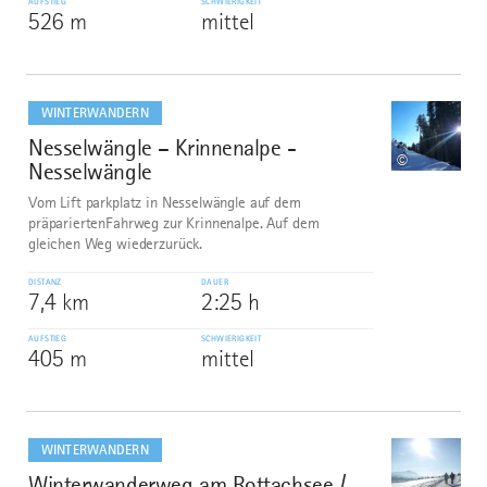
AUFSTIEG
SCHWIERIGKEIT
526 m
mittel
mehr
dazu
WINTERWANDERN
Nesselwängle – Krinnenalpe -
8
©
Nesselwängle
Vom Lift parkplatz in Nesselwängle auf dem
präpariertenFahrweg zur Krinnenalpe. Auf dem
gleichen Weg wiederzurück.
DISTANZ
DAUER
7,4 km
2:25 h
AUFSTIEG
SCHWIERIGKEIT
405 m
mittel
mehr
dazu
WINTERWANDERN
Winterwanderweg am Rottachsee /
9