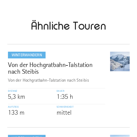
Ähnliche Touren
mehr
dazu
WINTERWANDERN
Von der Hochgratbahn-Talstation
1
©
nach Steibis
Von der Hochgratbahn-Talstation nach Steibis
DISTANZ
DAUER
5,3 km
1:35 h
AUFSTIEG
SCHWIERIGKEIT
133 m
mittel
mehr
dazu