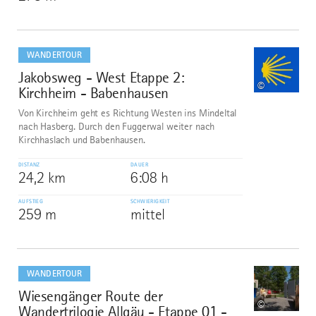
mehr
dazu
WANDERTOUR
Jakobsweg - West Etappe 2:
7
©
Kirchheim - Babenhausen
Von Kirchheim geht es Richtung Westen ins Mindeltal
nach Hasberg. Durch den Fuggerwal weiter nach
Kirchhaslach und Babenhausen.
DISTANZ
DAUER
24,2 km
6:08 h
AUFSTIEG
SCHWIERIGKEIT
259 m
mittel
mehr
dazu
WANDERTOUR
Wiesengänger Route der
8
©
Wandertrilogie Allgäu - Etappe 01 -