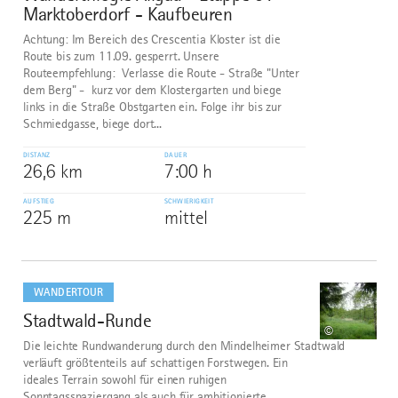
Marktoberdorf - Kaufbeuren
Achtung: Im Bereich des Crescentia Kloster ist die
Route bis zum 11.09. gesperrt. Unsere
Routeempfehlung: Verlasse die Route - Straße "Unter
dem Berg" - kurz vor dem Klostergarten und biege
links in die Straße Obstgarten ein. Folge ihr bis zur
Schmiedgasse, biege dort...
DISTANZ
DAUER
26,6 km
7:00 h
AUFSTIEG
SCHWIERIGKEIT
225 m
mittel
mehr
dazu
WANDERTOUR
Stadtwald-Runde
9
©
Die leichte Rundwanderung durch den Mindelheimer Stadtwald
verläuft größtenteils auf schattigen Forstwegen. Ein
ideales Terrain sowohl für einen ruhigen
Sonntagsspaziergang als auch für ambitionierte