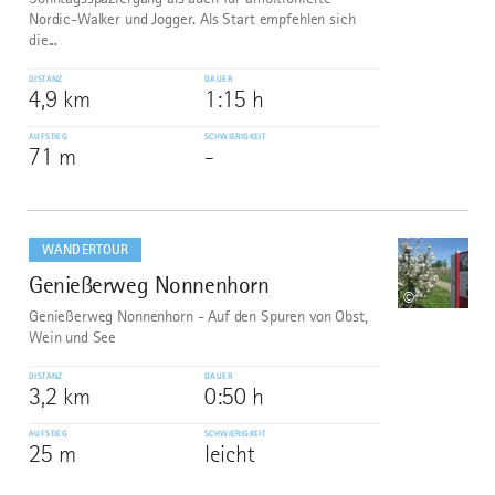
Nordic-Walker und Jogger. Als Start empfehlen sich
die...
DISTANZ
DAUER
4,9 km
1:15 h
AUFSTIEG
SCHWIERIGKEIT
71 m
-
mehr
dazu
WANDERTOUR
Genießerweg Nonnenhorn
10
©
Genießerweg Nonnenhorn - Auf den Spuren von Obst,
Wein und See
DISTANZ
DAUER
3,2 km
0:50 h
AUFSTIEG
SCHWIERIGKEIT
25 m
leicht