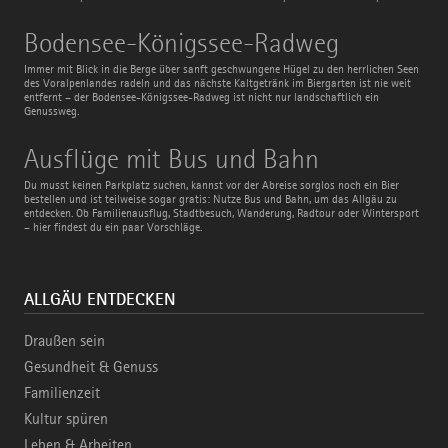
Bodensee-
Bodensee-Königssee-Radweg
Königssee-
Radweg
Immer mit Blick in die Berge über sanft geschwungene Hügel zu den herrlichen Seen
des Voralpenlandes radeln und das nächste Kaltgetränk im Biergarten ist nie weit
entfernt – der Bodensee-Königssee-Radweg ist nicht nur landschaftlich ein
Genussweg.
Ausflüge
Ausflüge mit Bus und Bahn
mit
Bus
Du musst keinen Parkplatz suchen, kannst vor der Abreise sorglos noch ein Bier
und
bestellen und ist teilweise sogar gratis: Nutze Bus und Bahn, um das Allgäu zu
Bahn
entdecken. Ob Familienausflug, Stadtbesuch, Wanderung, Radtour oder Wintersport
– hier findest du ein paar Vorschläge.
ALLGÄU ENTDECKEN
Draußen sein
Gesundheit & Genuss
Familienzeit
Kultur spüren
Leben & Arbeiten