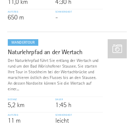
11,0 km
4:30 h
AUFSTIEG
SCHWIERIGKEIT
650 m
-
mehr
dazu
WANDERTOUR
Naturlehrpfad an der Wertach
2
Der Naturlehrpfad führt Sie entlang der Wertach und
rund um den Bad Wörishofener Stausee. Sie starten
Ihre Tour in Stockheim bei der Wertachbrücke und
marschieren östlich des Flusses bis an den Stausee.
An dessen Nordseite können Sie die Wertach auf
einer...
DISTANZ
DAUER
5,2 km
1:45 h
AUFSTIEG
SCHWIERIGKEIT
11 m
leicht