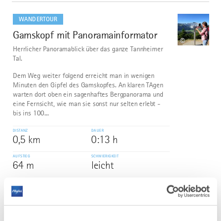
mehr
dazu
WANDERTOUR
Gamskopf mit Panoramainformator
3
©
Herrlicher Panoramablick über das ganze Tannheimer
Tal.
Dem Weg weiter folgend erreicht man in wenigen
Minuten den Gipfel des Gamskopfes. An klaren TAgen
warten dort oben ein sagenhaftes Bergpanorama und
eine Fernsicht, wie man sie sonst nur selten erlebt -
bis ins 100...
DISTANZ
DAUER
0,5 km
0:13 h
AUFSTIEG
SCHWIERIGKEIT
64 m
leicht
mehr
dazu
WANDERTOUR
4