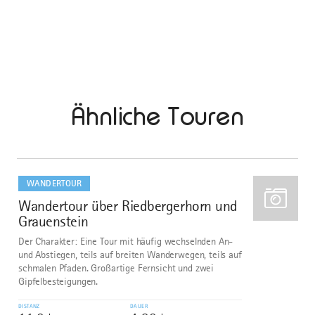
Ähnliche Touren
mehr
dazu
WANDERTOUR
Wandertour über Riedbergerhorn und
1
Grauenstein
Der Charakter: Eine Tour mit häufig wechselnden An-
und Abstiegen, teils auf breiten Wanderwegen, teils auf
schmalen Pfaden. Großartige Fernsicht und zwei
Gipfelbesteigungen.
DISTANZ
DAUER