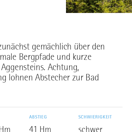
 zunächst gemächlich über den
hmale Bergpfade und kurze
 Aggensteins. Achtung,
ung lohnen Abstecher zur Bad
G
ABSTIEG
SCHWIERIGKEIT
 Hm
41 Hm
schwer