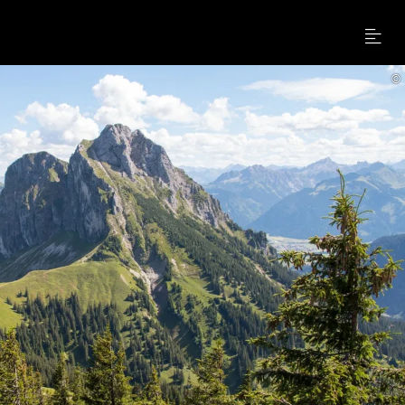
Menu
©