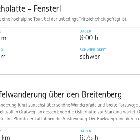
hplatte - Fensterl
t eine hochalpine Tour, bei der unbedingt Trittsicherheit gefragt ist.
Z
DAUER
 km
6:00 h
EG
SCHWIERIGKEIT
 m
schwer
felwanderung über den Breitenberg
nderung führt zunächst über schöne Wanderpfade und breite Forstwege
chsvollen Gratweg, an dessen Ende die Ostlerhütte zur Stärkung wartet. 
cke ins Pfrontener Tal lohnen die Anstrengung. Der Rückweg kann durch d
Z
DAUER
0 km
6:25 h