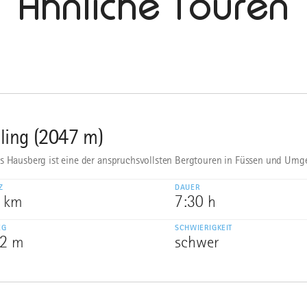
Ähnliche Touren
ling (2047 m)
s Hausberg ist eine der anspruchsvollsten Bergtouren in Füssen und Umg
Z
DAUER
5 km
7:30 h
EG
SCHWIERIGKEIT
02 m
schwer