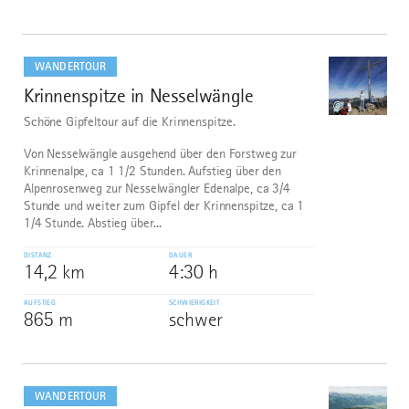
mehr
dazu
WANDERTOUR
Krinnenspitze in Nesselwängle
1
©
Schöne Gipfeltour auf die Krinnenspitze.
Von Nesselwängle ausgehend über den Forstweg zur
Krinnenalpe, ca 1 1/2 Stunden. Aufstieg über den
Alpenrosenweg zur Nesselwängler Edenalpe, ca 3/4
Stunde und weiter zum Gipfel der Krinnenspitze, ca 1
1/4 Stunde. Abstieg über...
DISTANZ
DAUER
14,2 km
4:30 h
AUFSTIEG
SCHWIERIGKEIT
865 m
schwer
mehr
dazu
WANDERTOUR