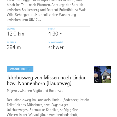
hinab ins Tal - nach Pfronten. Achtung: der Bereich
zwischen Breitenberg und Gasthof Fallmühle ist Wald-
Wild-Schongebiet. Hier sollte eine Wanderung
zwischen dem 05.12....
DISTANZ
DAUER
12,0 km
4:30 h
AUFSTIEG
SCHWIERIGKEIT
394 m
schwer
mehr
dazu
WANDERTOUR
Jakobusweg von Missen nach Lindau,
8
©
bzw. Nonnenhorn (Hauptweg)
Pilgern zwischen Allgäu und Bodensee
Der Jakobusweg im Landkreis Lindau (Bodensee) ist ein
Teilstück des Münchner, bzw. Augsburger
Jakobusweges. Schmucke Kapellen, saftig grüne
Wiesen in der Westallgäuer Voralpenlandschaft,