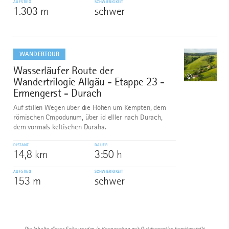
AUFSTIEG
SCHWIERIGKEIT
1.303 m
schwer
mehr
dazu
WANDERTOUR
Wasserläufer Route der
10
©
Wandertrilogie Allgäu - Etappe 23 -
Ermengerst - Durach
Auf stillen Wegen über die Höhen um Kempten, dem
römischen Cmpodunum, über id eIller nach Durach,
dem vormals keltischen Duraha.
DISTANZ
DAUER
14,8 km
3:50 h
AUFSTIEG
SCHWIERIGKEIT
153 m
schwer