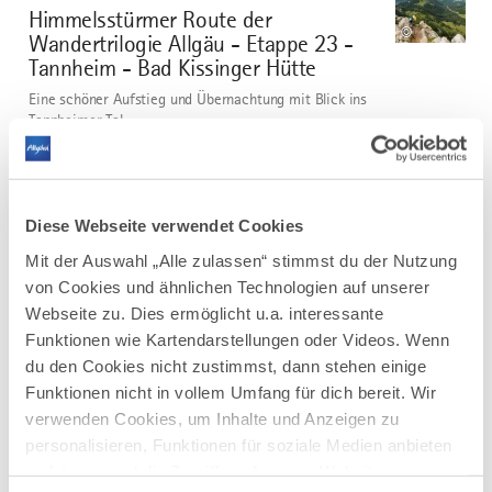
Himmelsstürmer Route der
2
©
Wandertrilogie Allgäu - Etappe 23 -
Tannheim - Bad Kissinger Hütte
Eine schöner Aufstieg und Übernachtung mit Blick ins
Tannheimer Tal.
DISTANZ
DAUER
16,9 km
5:00 h
AUFSTIEG
SCHWIERIGKEIT
Diese Webseite verwendet Cookies
1.022 m
schwer
Mit der Auswahl „Alle zulassen“ stimmst du der Nutzung
von Cookies und ähnlichen Technologien auf unserer
mehr
Webseite zu. Dies ermöglicht u.a. interessante
dazu
WANDERTOUR
Funktionen wie Kartendarstellungen oder Videos. Wenn
Himmelsstürmer-Route der
3
du den Cookies nicht zustimmst, dann stehen einige
©
Wandertrilogie Allgäu - Etappe 01 -
Funktionen nicht in vollem Umfang für dich bereit. Wir
Etappe 24
verwenden Cookies, um Inhalte und Anzeigen zu
Die Himmelsstürmer Route besteht aus 24 Etappen
personalisieren, Funktionen für soziale Medien anbieten
(ohne Zuwegungen gerechnet) und ist insgesamt 358
zu können und die Zugriffe auf unsere Website zu
km lang.