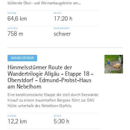
blühende Obst- und Weinanbaugebiete am...
DISTANZ
DAUER
64,6 km
17:20 h
AUFSTIEG
SCHWIERIGKEIT
758 m
schwer
mehr
dazu
WANDERTOUR
Himmelsstürmer Route der
9
©
Wandertrilogie Allgäu - Etappe 18 -
Oberstdorf - Edmund-Probst-Haus
am Nebelhorn
Eine konditionsstarke Etappe die steil durch Seewände
hinauf zu einem traumhaften Bergsee führt zur DAV
Hütte unterhalb des Nebelhorn Gipfels.
DISTANZ
DAUER
12,2 km
5:30 h