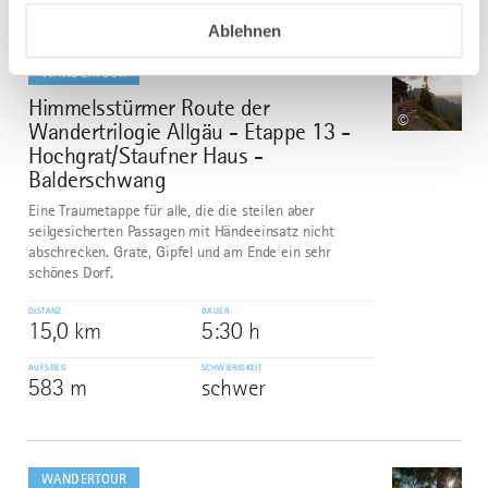
Ablehnen
mehr
dazu
WANDERTOUR
Himmelsstürmer Route der
5
©
Wandertrilogie Allgäu - Etappe 13 -
Hochgrat/Staufner Haus -
Balderschwang
Eine Traumetappe für alle, die die steilen aber
seilgesicherten Passagen mit Händeeinsatz nicht
abschrecken. Grate, Gipfel und am Ende ein sehr
schönes Dorf.
DISTANZ
DAUER
15,0 km
5:30 h
AUFSTIEG
SCHWIERIGKEIT
583 m
schwer
mehr
dazu
WANDERTOUR