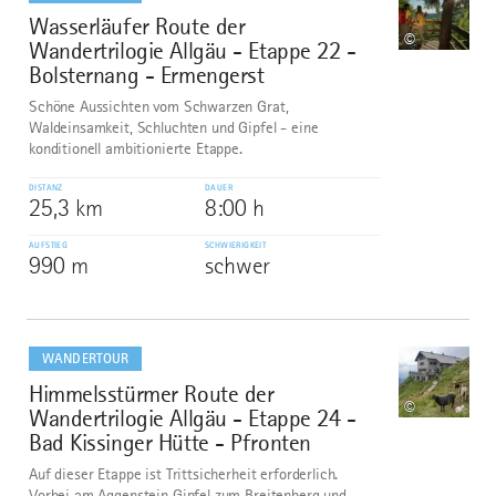
Wasserläufer Route der
6
©
Wandertrilogie Allgäu - Etappe 22 -
Bolsternang - Ermengerst
Schöne Aussichten vom Schwarzen Grat,
Waldeinsamkeit, Schluchten und Gipfel - eine
konditionell ambitionierte Etappe.
DISTANZ
DAUER
25,3 km
8:00 h
AUFSTIEG
SCHWIERIGKEIT
990 m
schwer
mehr
dazu
WANDERTOUR
Himmelsstürmer Route der
7
©
Wandertrilogie Allgäu - Etappe 24 -
Bad Kissinger Hütte - Pfronten
Auf dieser Etappe ist Trittsicherheit erforderlich.
Vorbei am Aggenstein Gipfel zum Breitenberg und