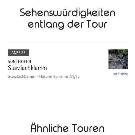
Sehenswürdigkeiten
entlang der Tour
mehr
dazu
ANREISE
SONTHOFEN
Starzlachklamm
1
mehr dazu
Starzlachklamm - Naturerlebnis im Allgäu
Ähnliche Touren