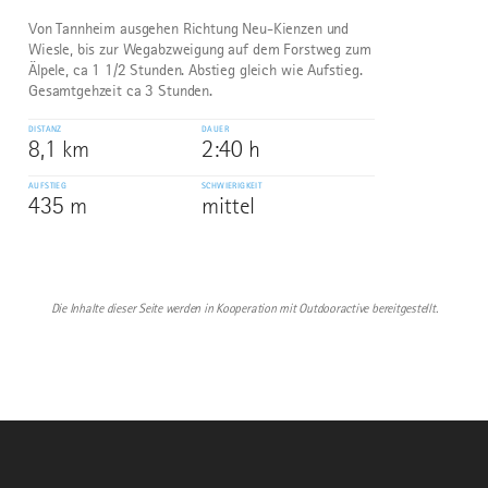
Von Tannheim ausgehen Richtung Neu-Kienzen und
Wiesle, bis zur Wegabzweigung auf dem Forstweg zum
Älpele, ca 1 1/2 Stunden. Abstieg gleich wie Aufstieg.
Gesamtgehzeit ca 3 Stunden.
DISTANZ
DAUER
8,1 km
2:40 h
AUFSTIEG
SCHWIERIGKEIT
435 m
mittel
Die Inhalte dieser Seite werden in Kooperation mit Outdooractive bereitgestellt.