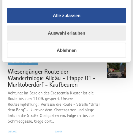
Jakobsweg - Ost Etappe 3: Markt Rettenbach - Bad
Grönenbach
Alle zulassen
DISTANZ
DAUER
25,9 km
6:53 h
AUFSTIEG
SCHWIERIGKEIT
Auswahl erlauben
515 m
mittel
Ablehnen
mehr
dazu
WANDERTOUR
Wiesengänger Route der
7
©
Wandertrilogie Allgäu - Etappe 01 -
Marktoberdorf - Kaufbeuren
Achtung: Im Bereich des Crescentia Kloster ist die
Route bis zum 11.09. gesperrt. Unsere
Routeempfehlung: Verlasse die Route - Straße "Unter
dem Berg" - kurz vor dem Klostergarten und biege
links in die Straße Obstgarten ein. Folge ihr bis zur
Schmiedgasse, biege dort...
DISTANZ
DAUER