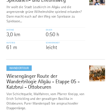
©
Ihr wollt die Stadt Leutkirch im Allgäu und die
angrenzende grüne Wilhelmshöhe spielend erkunden?
Dann macht euch auf den Weg von Spieloase zu
Spieloase...
DISTANZ
DAUER
3,0 km
0:50 h
AUFSTIEG
SCHWIERIGKEIT
61 m
leicht
mehr
dazu
WANDERTOUR
Wiesengänger Route der
3
©
Wandertrilogie Allgäu - Etappe 05 -
Katzbrui - Ottobeuren
Von Schichtquelle, Wallfahren, vom Pfarrer Kneipp, von
Erich Schickling und der gewaltigen Basilika in
Ottobeuren. Purer Wanderspaß bie anspruchsvoller
Etappenlänge.