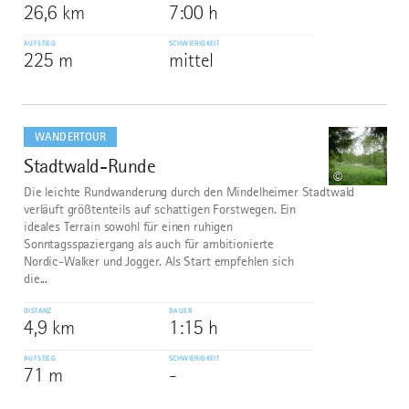
26,6 km
7:00 h
AUFSTIEG
SCHWIERIGKEIT
225 m
mittel
mehr
dazu
WANDERTOUR
Stadtwald-Runde
8
©
Die leichte Rundwanderung durch den Mindelheimer Stadtwald
verläuft größtenteils auf schattigen Forstwegen. Ein
ideales Terrain sowohl für einen ruhigen
Sonntagsspaziergang als auch für ambitionierte
Nordic-Walker und Jogger. Als Start empfehlen sich
die...
DISTANZ
DAUER
4,9 km
1:15 h
AUFSTIEG
SCHWIERIGKEIT
71 m
-