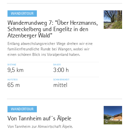
mehr
dazu
WANDERTOUR
Wanderrundweg 7: "Über Herzmanns,
9
©
Schreckelberg und Engelitz in den
Atzenberger Wald"
Entlang abwechslungsreicher Wege drehen wir eine
familienfreundliche Runde bei Wangen, wobei wir
einen schönen Blick ins Voralpenland haben.
DISTANZ
DAUER
9,5 km
3:00 h
AUFSTIEG
SCHWIERIGKEIT
65 m
mittel
mehr
dazu
WANDERTOUR
Von Tannheim auf´s Älpele
10
©
Von Tannheim zur Almwirtschaft Älpele.