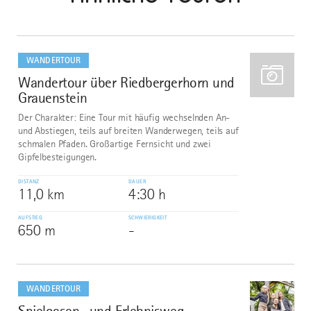
mehr
dazu
WANDERTOUR
Wandertour über Riedbergerhorn und
1
Grauenstein
Der Charakter: Eine Tour mit häufig wechselnden An-
und Abstiegen, teils auf breiten Wanderwegen, teils auf
schmalen Pfaden. Großartige Fernsicht und zwei
Gipfelbesteigungen.
DISTANZ
DAUER
11,0 km
4:30 h
AUFSTIEG
SCHWIERIGKEIT
650 m
-
mehr
dazu
WANDERTOUR
Spieloasen- und Erlebnisweg
2