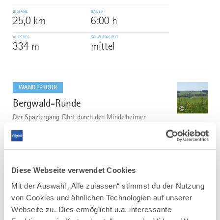
DISTANZ
DAUER
25,0 km
6:00 h
AUFSTIEG
SCHWIERIGKEIT
334 m
mittel
mehr
dazu
WANDERTOUR
Bergwald-Runde
4
©
Der Spaziergang führt durch den Mindelheimer
Bergwald, ein ca. zwei Quadratkilometer großer
Mischwald aus Buchen und Fichten sowie vereinzelt
Lärchen und Ahorn. Vom Parkplatz an der
Bergwaldstraße führt der Weg durch den schattigen
Wald nach Westen. Danach geht es am...
Diese Webseite verwendet Cookies
DISTANZ
DAUER
Mit der Auswahl „Alle zulassen“ stimmst du der Nutzung
4,6 km
1:15 h
von Cookies und ähnlichen Technologien auf unserer
AUFSTIEG
SCHWIERIGKEIT
Webseite zu. Dies ermöglicht u.a. interessante
68 m
leicht