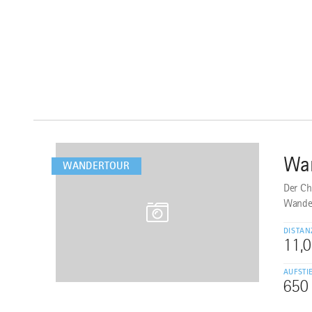
mehr
dazu
Wan
1
WANDERTOUR
Der Ch
Wander
DISTAN
11,
AUFSTI
650