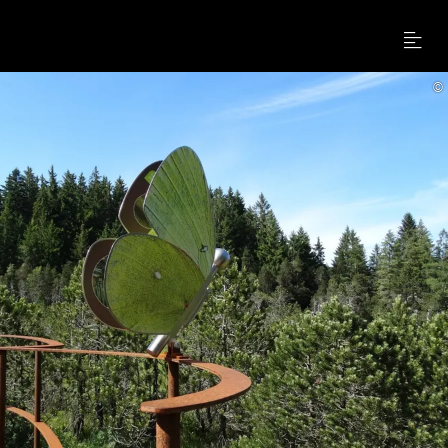
Menu
©