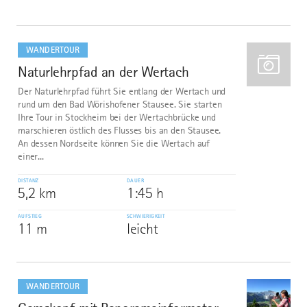
mehr
dazu
WANDERTOUR
Naturlehrpfad an der Wertach
2
Der Naturlehrpfad führt Sie entlang der Wertach und
rund um den Bad Wörishofener Stausee. Sie starten
Ihre Tour in Stockheim bei der Wertachbrücke und
marschieren östlich des Flusses bis an den Stausee.
An dessen Nordseite können Sie die Wertach auf
einer...
DISTANZ
DAUER
5,2 km
1:45 h
AUFSTIEG
SCHWIERIGKEIT
11 m
leicht
mehr
dazu
WANDERTOUR
3