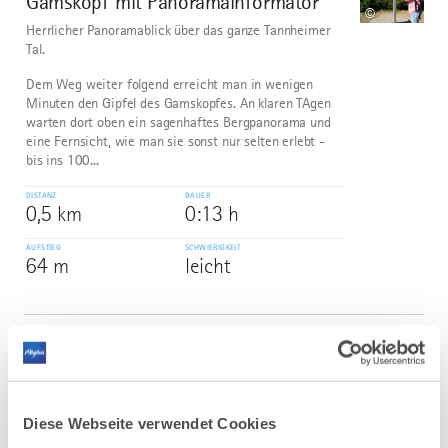
Gamskopf mit Panoramainformator
©
Herrlicher Panoramablick über das ganze Tannheimer
Tal.
Dem Weg weiter folgend erreicht man in wenigen
Minuten den Gipfel des Gamskopfes. An klaren TAgen
warten dort oben ein sagenhaftes Bergpanorama und
eine Fernsicht, wie man sie sonst nur selten erlebt -
bis ins 100...
DISTANZ
DAUER
0,5 km
0:13 h
AUFSTIEG
SCHWIERIGKEIT
64 m
leicht
mehr
dazu
WANDERTOUR
Terrainkurweg IV Bad Wörishofen
4
In und um Bad Wörishofen stehen Ihnen
Diese Webseite verwendet Cookies
fünf Terrainkurwege (blau punktierte Linie) und drei