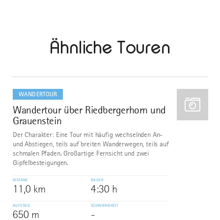
Ähnliche Touren
mehr
dazu
WANDERTOUR
Wandertour über Riedbergerhorn und
1
Grauenstein
Der Charakter: Eine Tour mit häufig wechselnden An-
und Abstiegen, teils auf breiten Wanderwegen, teils auf
schmalen Pfaden. Großartige Fernsicht und zwei
Gipfelbesteigungen.
DISTANZ
DAUER
11,0 km
4:30 h
AUFSTIEG
SCHWIERIGKEIT
650 m
-