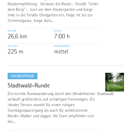
Routeempfehlung: Verlasse die Route - Straße "Unter
dem Berg" - kurz vor dem Klostergarten und biege
links in die Straße Obstgarten ein. Folge ihr bis zur
Schmiedgasse, biege dort...
DISTANZ
DAUER
26,6 km
7:00 h
AUFSTIEG
SCHWIERIGKEIT
225 m
mittel
mehr
dazu
WANDERTOUR
Stadtwald-Runde
9
©
Die leichte Rundwanderung durch den Mindelheimer Stadtwald
verläuft größtenteils auf schattigen Forstwegen. Ein
ideales Terrain sowohl für einen ruhigen
Sonntagsspaziergang als auch für ambitionierte
Nordic-Walker und Jogger. Als Start empfehlen sich
die...