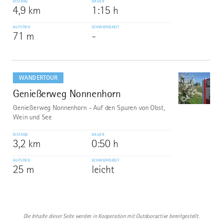
DISTANZ
DAUER
4,9 km
1:15 h
AUFSTIEG
SCHWIERIGKEIT
71 m
-
mehr
dazu
WANDERTOUR
Genießerweg Nonnenhorn
10
©
Genießerweg Nonnenhorn - Auf den Spuren von Obst,
Wein und See
DISTANZ
DAUER
3,2 km
0:50 h
AUFSTIEG
SCHWIERIGKEIT
25 m
leicht
Die Inhalte dieser Seite werden in Kooperation mit Outdooractive bereitgestellt.