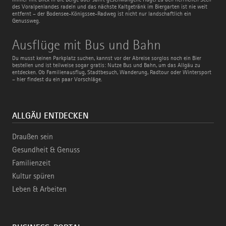
des Voralpenlandes radeln und das nächste Kaltgetränk im Biergarten ist nie weit
entfernt – der Bodensee-Königssee-Radweg ist nicht nur landschaftlich ein
Genussweg.
Ausflüge
Ausflüge mit Bus und Bahn
mit
Bus
Du musst keinen Parkplatz suchen, kannst vor der Abreise sorglos noch ein Bier
und
bestellen und ist teilweise sogar gratis: Nutze Bus und Bahn, um das Allgäu zu
Bahn
entdecken. Ob Familienausflug, Stadtbesuch, Wanderung, Radtour oder Wintersport
– hier findest du ein paar Vorschläge.
ALLGÄU ENTDECKEN
Draußen sein
Gesundheit & Genuss
Familienzeit
Kultur spüren
Leben & Arbeiten