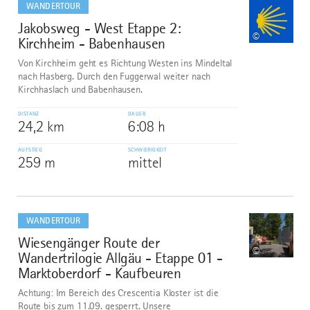
WANDERTOUR
Jakobsweg - West Etappe 2:
7
©
Kirchheim - Babenhausen
Von Kirchheim geht es Richtung Westen ins Mindeltal
nach Hasberg. Durch den Fuggerwal weiter nach
Kirchhaslach und Babenhausen.
DISTANZ
DAUER
24,2 km
6:08 h
AUFSTIEG
SCHWIERIGKEIT
259 m
mittel
mehr
dazu
WANDERTOUR
Wiesengänger Route der
8
©
Wandertrilogie Allgäu - Etappe 01 -
Marktoberdorf - Kaufbeuren
Achtung: Im Bereich des Crescentia Kloster ist die
Route bis zum 11.09. gesperrt. Unsere