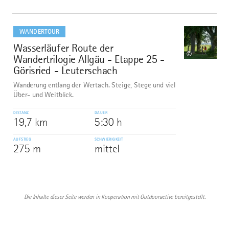
mehr
dazu
WANDERTOUR
Wasserläufer Route der
10
©
Wandertrilogie Allgäu - Etappe 25 -
Görisried - Leuterschach
Wanderung entlang der Wertach. Steige, Stege und viel
Über- und Weitblick.
DISTANZ
DAUER
19,7 km
5:30 h
AUFSTIEG
SCHWIERIGKEIT
275 m
mittel
Die Inhalte dieser Seite werden in Kooperation mit Outdooractive bereitgestellt.