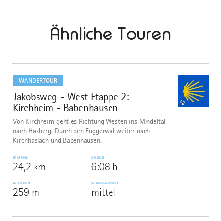
Ähnliche Touren
mehr
dazu
WANDERTOUR
Jakobsweg - West Etappe 2:
1
©
Kirchheim - Babenhausen
Von Kirchheim geht es Richtung Westen ins Mindeltal
nach Hasberg. Durch den Fuggerwal weiter nach
Kirchhaslach und Babenhausen.
DISTANZ
DAUER
24,2 km
6:08 h
AUFSTIEG
SCHWIERIGKEIT
259 m
mittel
mehr