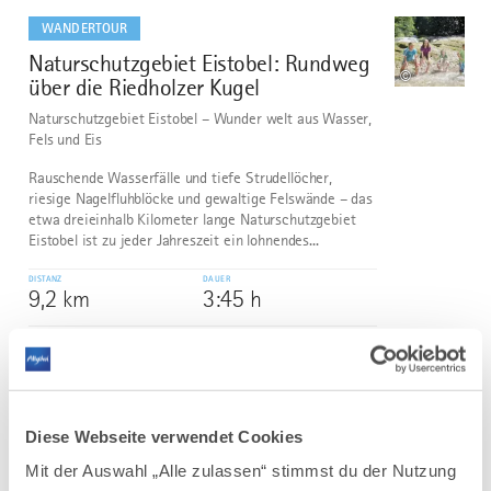
dazu
WANDERTOUR
Naturschutzgebiet Eistobel: Rundweg
2
©
über die Riedholzer Kugel
Naturschutzgebiet Eistobel – Wunder welt aus Wasser,
Fels und Eis
Rauschende Wasserfälle und tiefe Strudellöcher,
riesige Nagelfluhblöcke und gewaltige Felswände – das
etwa dreieinhalb Kilometer lange Naturschutzgebiet
Eistobel ist zu jeder Jahreszeit ein lohnendes...
DISTANZ
DAUER
9,2 km
3:45 h
AUFSTIEG
SCHWIERIGKEIT
399 m
mittel
mehr
dazu
Diese Webseite verwendet Cookies
WANDERTOUR
Mit der Auswahl „Alle zulassen“ stimmst du der Nutzung
Bad Wurzach | Wanderweg Nr. 5 –
3