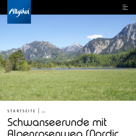
Menu
©
...
STARTSEITE
Schwanseerunde mit
Alpenrosenweg (Nordic