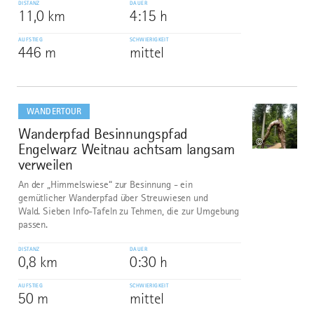
DISTANZ
DAUER
11,0 km
4:15 h
AUFSTIEG
SCHWIERIGKEIT
446 m
mittel
mehr
dazu
WANDERTOUR
Wanderpfad Besinnungspfad
9
©
Engelwarz Weitnau achtsam langsam
verweilen
An der „Himmelswiese“ zur Besinnung - ein
gemütlicher Wanderpfad über Streuwiesen und
Wald. Sieben Info-Tafeln zu Tehmen, die zur Umgebung
passen.
DISTANZ
DAUER
0,8 km
0:30 h
AUFSTIEG
SCHWIERIGKEIT
50 m
mittel