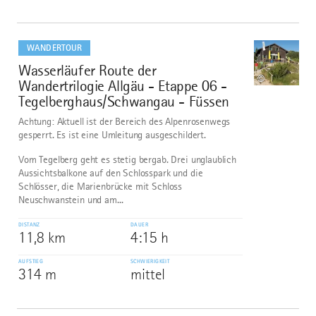
mehr
dazu
WANDERTOUR
Wasserläufer Route der
6
©
Wandertrilogie Allgäu - Etappe 06 -
Tegelberghaus/Schwangau - Füssen
Achtung: Aktuell ist der Bereich des Alpenrosenwegs
gesperrt. Es ist eine Umleitung ausgeschildert.
Vom Tegelberg geht es stetig bergab. Drei unglaublich
Aussichtsbalkone auf den Schlosspark und die
Schlösser, die Marienbrücke mit Schloss
Neuschwanstein und am...
DISTANZ
DAUER
11,8 km
4:15 h
AUFSTIEG
SCHWIERIGKEIT
314 m
mittel
mehr