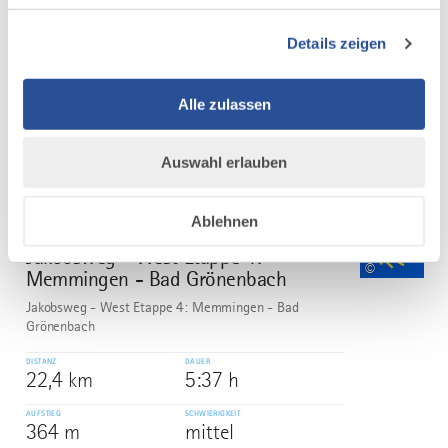
- Dirlewang - Köngetried - Mussenhausen - Markt
Rettenbach - Eheim - Hofs - Guggenberg -...
Details zeigen
DISTANZ
DAUER
79,5 km
21:59 h
Alle zulassen
AUFSTIEG
SCHWIERIGKEIT
1.016 m
mittel
Auswahl erlauben
mehr
dazu
Ablehnen
WANDERTOUR
Jakobsweg - West Etappe 4:
5
©
Memmingen - Bad Grönenbach
Jakobsweg - West Etappe 4: Memmingen - Bad
Grönenbach
DISTANZ
DAUER
22,4 km
5:37 h
AUFSTIEG
SCHWIERIGKEIT
364 m
mittel