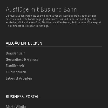
Ausflüge
Ausflüge mit Bus und Bahn
mit
Bus
Du musst keinen Parkplatz suchen, kannst vor der Abreise sorglos noch ein Bier
und
bestellen und ist teilweise sogar gratis: Nutze Bus und Bahn, um das Allgäu zu
Bahn
entdecken. Ob Familienausflug, Stadtbesuch, Wanderung, Radtour oder Wintersport
– hier findest du ein paar Vorschläge.
ALLGÄU ENTDECKEN
Draußen sein
Gesundheit & Genuss
Familienzeit
Kultur spüren
Leben & Arbeiten
BUSINESS-PORTAL
Marke Allgäu