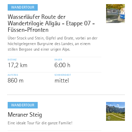
dazu
WANDERTOUR
Wasserläufer Route der
7
©
Wandertrilogie Allgäu - Etappe 07 -
Füssen-Pfronten
Über Stock und Stein, Gipfel und Grate, vorbei an der
höchstgelegenen Burgruine des Landes, an einem
stillen Bergsee und einer urigen Alpe.
DISTANZ
DAUER
17,2 km
6:00 h
AUFSTIEG
SCHWIERIGKEIT
860 m
mittel
mehr
dazu
WANDERTOUR
Meraner Steig
8
©
Eine ideale Tour für die ganze Familie!