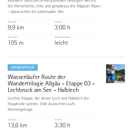
Wandern zwischen eindrucksvollen Gebirgen. Rechts
die Hörnerkette, links und geradeaus die Allgäuer Alpen
- dazwischen die Lebensader Iller.
DISTANZ
DAUER
9,9 km
3:00 h
AUFSTIEG
SCHWIERIGKEIT
105 m
leicht
mehr
dazu
WANDERTOUR
Wasserläufer Route der
10
©
Wandertrilogie Allgäu - Etappe 03 -
Lechbruck am See - Halblech
Leichte Etappe, bei denen Lech und Halblech die
Hauptrolle spielen. Tolle Aussichten aufs
Ammergebirge.
DISTANZ
DAUER
13,6 km
3:30 h