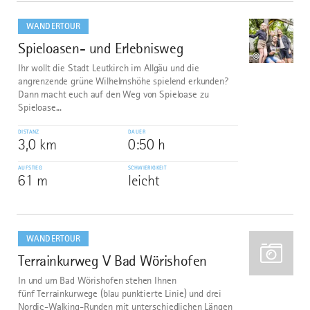
mehr
dazu
WANDERTOUR
Spieloasen- und Erlebnisweg
1
©
Ihr wollt die Stadt Leutkirch im Allgäu und die
angrenzende grüne Wilhelmshöhe spielend erkunden?
Dann macht euch auf den Weg von Spieloase zu
Spieloase...
DISTANZ
DAUER
3,0 km
0:50 h
AUFSTIEG
SCHWIERIGKEIT
61 m
leicht
mehr
dazu
WANDERTOUR
Terrainkurweg V Bad Wörishofen
2
In und um Bad Wörishofen stehen Ihnen
fünf Terrainkurwege (blau punktierte Linie) und drei
Nordic-Walking-Runden mit unterschiedlichen Längen