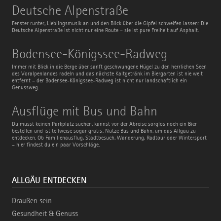
Deutsche
Deutsche Alpenstraße
Alpenstraße
Fenster runter, Lieblingsmusik an und den Blick über die Gipfel schweifen lassen: Die
Deutsche Alpenstraße ist nicht nur eine Route – sie ist pure Freiheit auf Asphalt.
Bodensee-
Bodensee-Königssee-Radweg
Königssee-
Radweg
Immer mit Blick in die Berge über sanft geschwungene Hügel zu den herrlichen Seen
des Voralpenlandes radeln und das nächste Kaltgetränk im Biergarten ist nie weit
entfernt – der Bodensee-Königssee-Radweg ist nicht nur landschaftlich ein
Genussweg.
Ausflüge
Ausflüge mit Bus und Bahn
mit
Bus
Du musst keinen Parkplatz suchen, kannst vor der Abreise sorglos noch ein Bier
und
bestellen und ist teilweise sogar gratis: Nutze Bus und Bahn, um das Allgäu zu
Bahn
entdecken. Ob Familienausflug, Stadtbesuch, Wanderung, Radtour oder Wintersport
– hier findest du ein paar Vorschläge.
ALLGÄU ENTDECKEN
Draußen sein
Gesundheit & Genuss