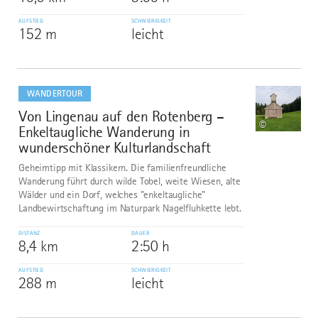
AUFSTIEG
SCHWIERIGKEIT
152 m
leicht
mehr
dazu
WANDERTOUR
Von Lingenau auf den Rotenberg –
7
©
Enkeltaugliche Wanderung in
wunderschöner Kulturlandschaft
Geheimtipp mit Klassikern. Die familienfreundliche
Wanderung führt durch wilde Tobel, weite Wiesen, alte
Wälder und ein Dorf, welches "enkeltaugliche"
Landbewirtschaftung im Naturpark Nagelfluhkette lebt.
DISTANZ
DAUER
8,4 km
2:50 h
AUFSTIEG
SCHWIERIGKEIT
288 m
leicht