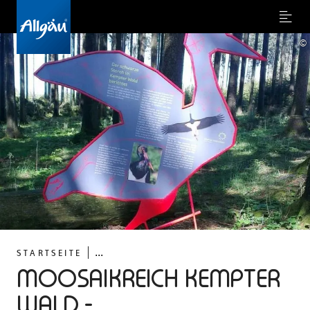
Menu
©
...
STARTSEITE
MOOSAIKREICH KEMPTER
WALD -