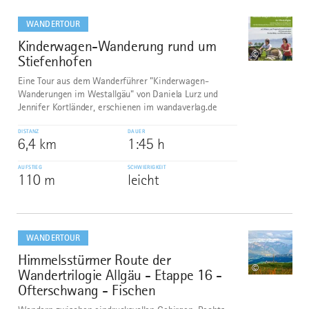
mehr
dazu
WANDERTOUR
Kinderwagen-Wanderung rund um
8
©
Stiefenhofen
Eine Tour aus dem Wanderführer "Kinderwagen-
Wanderungen im Westallgäu" von Daniela Lurz und
Jennifer Kortländer, erschienen im wandaverlag.de
DISTANZ
DAUER
6,4 km
1:45 h
AUFSTIEG
SCHWIERIGKEIT
110 m
leicht
mehr
dazu
WANDERTOUR
Himmelsstürmer Route der
9
©
Wandertrilogie Allgäu - Etappe 16 -
Ofterschwang - Fischen