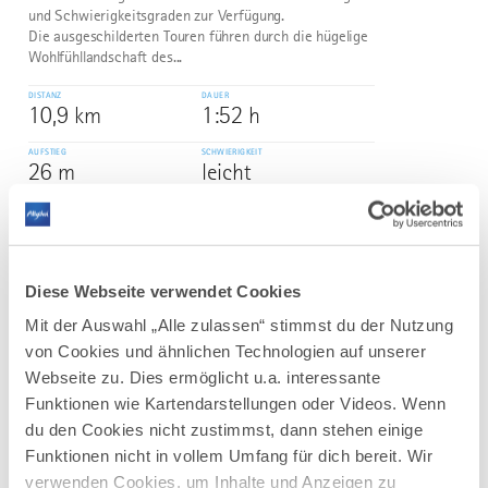
und Schwierigkeitsgraden zur Verfügung.
Die ausgeschilderten Touren führen durch die hügelige
Wohlfühllandschaft des...
DISTANZ
DAUER
10,9 km
1:52 h
AUFSTIEG
SCHWIERIGKEIT
26 m
leicht
mehr
dazu
WANDERTOUR
Diese Webseite verwendet Cookies
Rundwanderung Kleiner und Großer
3
©
Herrenberg Obermaiselstein
Mit der Auswahl „Alle zulassen“ stimmst du der Nutzung
von Cookies und ähnlichen Technologien auf unserer
Der Charakter: Eine Rundtour über Obermaiselstein mit
schönen Ausblicken.
Webseite zu. Dies ermöglicht u.a. interessante
Funktionen wie Kartendarstellungen oder Videos. Wenn
DISTANZ
DAUER
4,3 km
1:30 h
du den Cookies nicht zustimmst, dann stehen einige
Funktionen nicht in vollem Umfang für dich bereit. Wir
AUFSTIEG
SCHWIERIGKEIT
verwenden Cookies, um Inhalte und Anzeigen zu