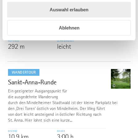
Jakobsweg - Ost Etappe 2: Bad Wörishofen - Markt
Auswahl erlauben
Rettenbach
DISTANZ
DAUER
Ablehnen
23,8 km
5:57 h
AUFSTIEG
SCHWIERIGKEIT
292 m
leicht
mehr
dazu
WANDERTOUR
Sankt-Anna-Runde
6
©
Ein geeigneter Ausgangspunkt für
die ausgedehnte Wanderung
durch den Mindelheimer Stadtwald ist der kleine Parkplatz bei
den ‚Drei Toren’ östlich von Mindelheim. Der Weg führt
von dort leicht ansteigend in östlicher Richtung nach
St. Anna. Hier lohnt sich eine kurze...
DISTANZ
DAUER
10,9 km
3:00 h