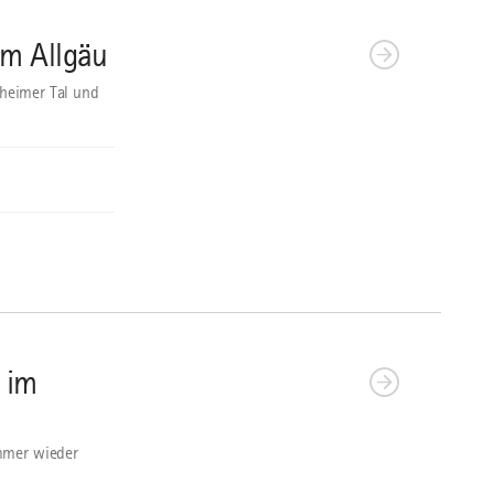
im Allgäu
nheimer Tal und
 im
immer wieder