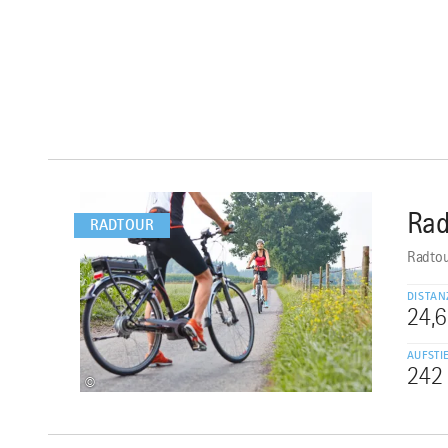
mehr
dazu
Rad
1
RADTOUR
Radtou
DISTAN
24,
AUFSTI
242
©
mehr