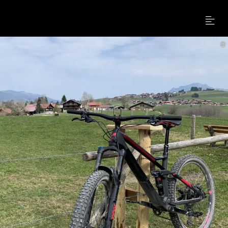
Menu
©