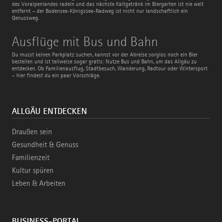
des Voralpenlandes radeln und das nächste Kaltgetränk im Biergarten ist nie weit
entfernt – der Bodensee-Königssee-Radweg ist nicht nur landschaftlich ein
Genussweg.
Ausflüge
Ausflüge mit Bus und Bahn
mit
Bus
Du musst keinen Parkplatz suchen, kannst vor der Abreise sorglos noch ein Bier
und
bestellen und ist teilweise sogar gratis: Nutze Bus und Bahn, um das Allgäu zu
Bahn
entdecken. Ob Familienausflug, Stadtbesuch, Wanderung, Radtour oder Wintersport
– hier findest du ein paar Vorschläge.
ALLGÄU ENTDECKEN
Draußen sein
Gesundheit & Genuss
Familienzeit
Kultur spüren
Leben & Arbeiten
BUSINESS-PORTAL