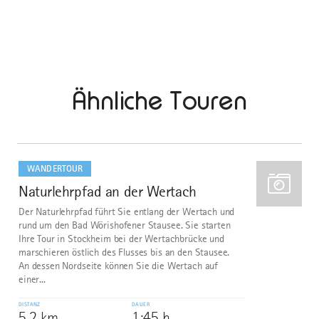
Ähnliche Touren
mehr
dazu
WANDERTOUR
Naturlehrpfad an der Wertach
1
Der Naturlehrpfad führt Sie entlang der Wertach und
rund um den Bad Wörishofener Stausee. Sie starten
Ihre Tour in Stockheim bei der Wertachbrücke und
marschieren östlich des Flusses bis an den Stausee.
An dessen Nordseite können Sie die Wertach auf
einer...
DISTANZ
DAUER
5,2 km
1:45 h