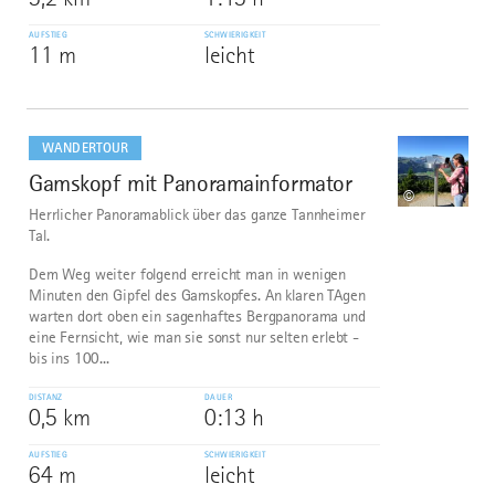
AUFSTIEG
SCHWIERIGKEIT
11 m
leicht
mehr
dazu
WANDERTOUR
Gamskopf mit Panoramainformator
2
©
Herrlicher Panoramablick über das ganze Tannheimer
Tal.
Dem Weg weiter folgend erreicht man in wenigen
Minuten den Gipfel des Gamskopfes. An klaren TAgen
warten dort oben ein sagenhaftes Bergpanorama und
eine Fernsicht, wie man sie sonst nur selten erlebt -
bis ins 100...
DISTANZ
DAUER
0,5 km
0:13 h
AUFSTIEG
SCHWIERIGKEIT
64 m
leicht