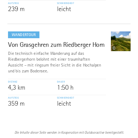
AUFSTIEG
SCHWIERIGKEIT
239 m
leicht
mehr
dazu
WANDERTOUR
Von Grasgehren zum Riedberger Horn
10
©
Die technisch einfache Wanderung auf das
Riedbergerhorn belohnt mit einer traumhaften
Aussicht – mit ringsum freier Sicht in die Hochalpen
und bis zum Bodensee.
DISTANZ
DAUER
4,3 km
1:50 h
AUFSTIEG
SCHWIERIGKEIT
359 m
leicht
Die Inhalte dieser Seite werden in Kooperation mit Outdooractive bereitgestellt.