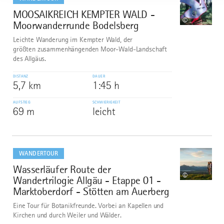
MOOSAIKREICH KEMPTER WALD -
7
©
Moorwanderrunde Bodelsberg
Leichte Wanderung im Kempter Wald, der
größten zusammenhängenden Moor-Wald-Landschaft
des Allgäus.
DISTANZ
DAUER
5,7 km
1:45 h
AUFSTIEG
SCHWIERIGKEIT
69 m
leicht
mehr
dazu
WANDERTOUR
Wasserläufer Route der
8
©
Wandertrilogie Allgäu - Etappe 01 -
Marktoberdorf - Stötten am Auerberg
Eine Tour für Botanikfreunde. Vorbei an Kapellen und
Kirchen und durch Weiler und Wälder.