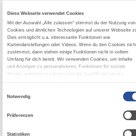
©
Der Spaziergang führt durch den Mindelheimer
Diese Webseite verwendet Cookies
Bergwald, ein ca. zwei Quadratkilometer großer
Mischwald aus Buchen und Fichten sowie vereinzelt
Mit der Auswahl „Alle zulassen“ stimmst du der Nutzung von
Lärchen und Ahorn. Vom Parkplatz an der
Cookies und ähnlichen Technologien auf unserer Webseite z
Bergwaldstraße führt der Weg durch den schattigen
Wald nach Westen. Danach geht es am...
Dies ermöglicht u.a. interessante Funktionen wie
Kartendarstellungen oder Videos. Wenn du den Cookies nich
DISTANZ
DAUER
4,6 km
1:15 h
zustimmst, dann stehen einige Funktionen nicht in vollem
Umfang für dich bereit. Wir verwenden Cookies, um Inhalte
AUFSTIEG
SCHWIERIGKEIT
und Anzeigen zu personalisieren, Funktionen für soziale
68 m
leicht
Medien anbieten zu können und die Zugriffe auf unsere
Website zu analysieren. Außerdem geben wir Informationen 
mehr
deiner Verwendung unserer Website an unsere Partner für
dazu
Einwilligungsauswahl
WANDERTOUR
soziale Medien, Werbung und Analysen weiter. Unsere Partn
Notwendig
Genießerweg Nonnenhorn
5
führen diese Informationen möglicherweise mit weiteren Dat
©
zusammen, die du ihnen bereitgestellt hast oder die sie im
Genießerweg Nonnenhorn - Auf den Spuren von Obst,
Präferenzen
Rahmen Ihrer Nutzung der Dienste gesammelt haben.
Wein und See
DISTANZ
DAUER
3,2 km
0:50 h
Statistiken