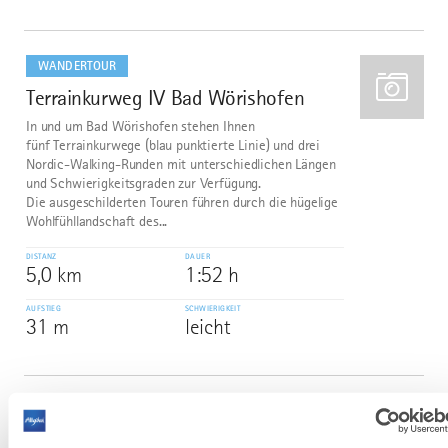
mehr
dazu
WANDERTOUR
Terrainkurweg IV Bad Wörishofen
3
In und um Bad Wörishofen stehen Ihnen
fünf Terrainkurwege (blau punktierte Linie) und drei
Nordic-Walking-Runden mit unterschiedlichen Längen
und Schwierigkeitsgraden zur Verfügung.
Die ausgeschilderten Touren führen durch die hügelige
Wohlfühllandschaft des...
DISTANZ
DAUER
5,0 km
1:52 h
AUFSTIEG
SCHWIERIGKEIT
31 m
leicht
mehr
dazu
WANDERTOUR
Bergwald-Runde
4