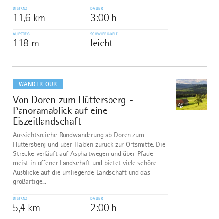
DISTANZ
DAUER
11,6 km
3:00 h
AUFSTIEG
SCHWIERIGKEIT
118 m
leicht
mehr
dazu
WANDERTOUR
Von Doren zum Hüttersberg -
9
©
Panoramablick auf eine
Eiszeitlandschaft
Aussichtsreiche Rundwanderung ab Doren zum
Hüttersberg und über Halden zurück zur Ortsmitte. Die
Strecke verläuft auf Asphaltwegen und über Pfade
meist in offener Landschaft und bietet viele schöne
Ausblicke auf die umliegende Landschaft und das
großartige...
DISTANZ
DAUER
5,4 km
2:00 h