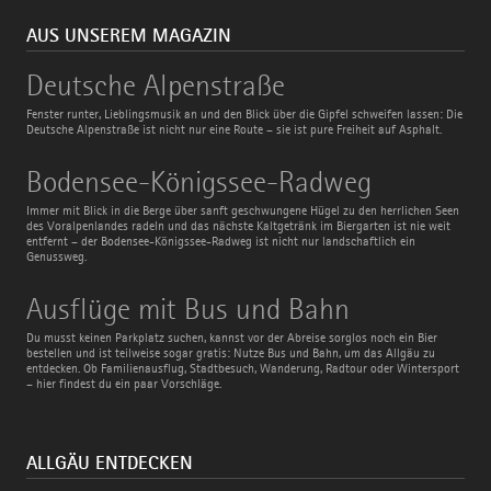
AUS UNSEREM MAGAZIN
Deutsche
Deutsche Alpenstraße
Alpenstraße
Fenster runter, Lieblingsmusik an und den Blick über die Gipfel schweifen lassen: Die
Deutsche Alpenstraße ist nicht nur eine Route – sie ist pure Freiheit auf Asphalt.
Bodensee-
Bodensee-Königssee-Radweg
Königssee-
Radweg
Immer mit Blick in die Berge über sanft geschwungene Hügel zu den herrlichen Seen
des Voralpenlandes radeln und das nächste Kaltgetränk im Biergarten ist nie weit
entfernt – der Bodensee-Königssee-Radweg ist nicht nur landschaftlich ein
Genussweg.
Ausflüge
Ausflüge mit Bus und Bahn
mit
Bus
Du musst keinen Parkplatz suchen, kannst vor der Abreise sorglos noch ein Bier
und
bestellen und ist teilweise sogar gratis: Nutze Bus und Bahn, um das Allgäu zu
Bahn
entdecken. Ob Familienausflug, Stadtbesuch, Wanderung, Radtour oder Wintersport
– hier findest du ein paar Vorschläge.
ALLGÄU ENTDECKEN