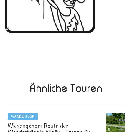
©
Ähnliche Touren
mehr
dazu
WANDERTOUR
Wiesengänger Route der
1
©