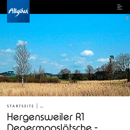
Menu
©
...
STARTSEITE
Hergensweiler R1
Degermooslätsche -