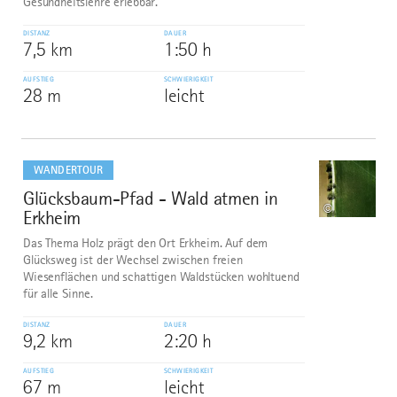
Gesundheitslehre erlebbar.
DISTANZ
DAUER
7,5 km
1:50 h
AUFSTIEG
SCHWIERIGKEIT
28 m
leicht
mehr
dazu
WANDERTOUR
Glücksbaum-Pfad - Wald atmen in
7
©
Erkheim
Das Thema Holz prägt den Ort Erkheim. Auf dem
Glücksweg ist der Wechsel zwischen freien
Wiesenflächen und schattigen Waldstücken wohltuend
für alle Sinne.
DISTANZ
DAUER
9,2 km
2:20 h
AUFSTIEG
SCHWIERIGKEIT
67 m
leicht