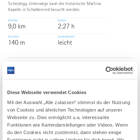
Scheidegg. Unterwegs kann die historische Martina
Kapelle in Schalkenried besucht werden.
DISTANZ
DAUER
9,0 km
2:27 h
AUFSTIEG
SCHWIERIGKEIT
140 m
leicht
mehr
dazu
WANDERTOUR
Weitblick über dem Bodensee -
3
©
Christians Wandertipp
Diese Webseite verwendet Cookies
Christians Wandertipp führt Sie mit zahlreichen
Weitblicken in den benachbarten Ort Möggers in
Mit der Auswahl „Alle zulassen“ stimmst du der Nutzung
Österreich. Über die Ulrichskapelle und Oberstein
von Cookies und ähnlichen Technologien auf unserer
kommen Sie zum Ausgangspunkt nach Scheidegg
Webseite zu. Dies ermöglicht u.a. interessante
zurück.
Funktionen wie Kartendarstellungen oder Videos. Wenn
DISTANZ
DAUER
du den Cookies nicht zustimmst, dann stehen einige
12,2 km
3:35 h
Funktionen nicht in vollem Umfang für dich bereit. Wir