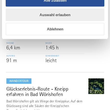
Alle zulassen
WANDERTOUR
Glücksplaneten-Tour - Sonnensystem
5
©
erkunden in Ottobeuren
Auswahl erlauben
Der Glücksweg ist ein Naturerlebnis, das sich in den
Himmel ausweitet. Entlang der Strecke stehen elf
Ablehnen
Nagelfluhstelen, auf denen der Aufbau des
Sonnensystems dargestellt ist.
DISTANZ
DAUER
6,4 km
1:45 h
AUFSTIEG
SCHWIERIGKEIT
91 m
leicht
mehr
dazu
WANDERTOUR
Glückserlebnis-Route - Kneipp
6
©
erfahren in Bad Wörishofen
Bad Wörishofen gilt als Wiege der Kneippkur. Auf dem
Glücksweg sind alle Säulen der Kneipp‘schen