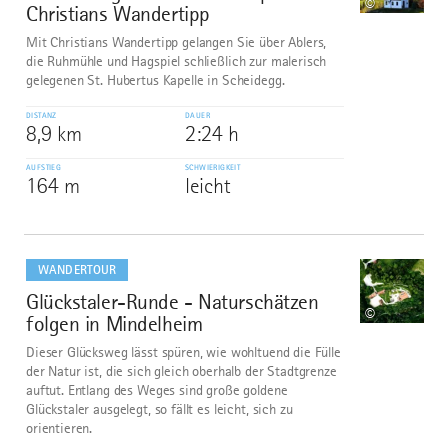
©
Christians Wandertipp
Mit Christians Wandertipp gelangen Sie über Ablers,
die Ruhmühle und Hagspiel schließlich zur malerisch
gelegenen St. Hubertus Kapelle in Scheidegg.
DISTANZ
DAUER
8,9 km
2:24 h
AUFSTIEG
SCHWIERIGKEIT
164 m
leicht
mehr
dazu
WANDERTOUR
Glückstaler-Runde - Naturschätzen
10
©
folgen in Mindelheim
Dieser Glücksweg lässt spüren, wie wohltuend die Fülle
der Natur ist, die sich gleich oberhalb der Stadtgrenze
auftut. Entlang des Weges sind große goldene
Glückstaler ausgelegt, so fällt es leicht, sich zu
orientieren.