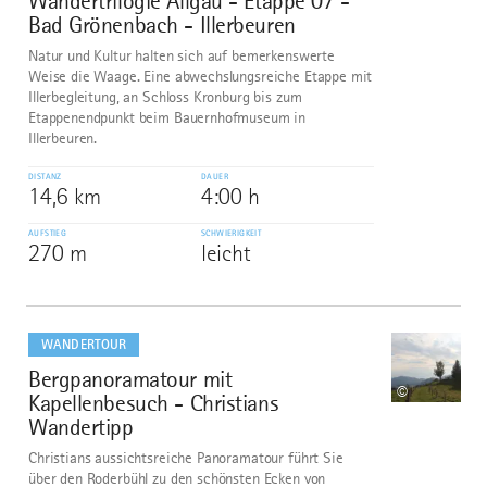
Wandertrilogie Allgäu - Etappe 07 -
Bad Grönenbach - Illerbeuren
Natur und Kultur halten sich auf bemerkenswerte
Weise die Waage. Eine abwechslungsreiche Etappe mit
Illerbegleitung, an Schloss Kronburg bis zum
Etappenendpunkt beim Bauernhofmuseum in
Illerbeuren.
DISTANZ
DAUER
14,6 km
4:00 h
AUFSTIEG
SCHWIERIGKEIT
270 m
leicht
mehr
dazu
WANDERTOUR
Bergpanoramatour mit
2
©
Kapellenbesuch - Christians
Wandertipp
Christians aussichtsreiche Panoramatour führt Sie
über den Roderbühl zu den schönsten Ecken von