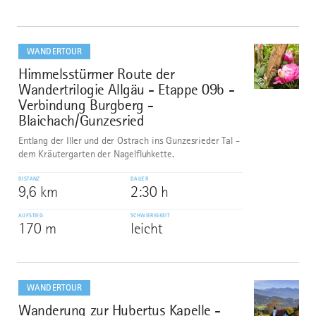
mehr
dazu
WANDERTOUR
Himmelsstürmer Route der
8
©
Wandertrilogie Allgäu - Etappe 09b -
Verbindung Burgberg -
Blaichach/Gunzesried
Entlang der Iller und der Ostrach ins Gunzesrieder Tal -
dem Kräutergarten der Nagelfluhkette.
DISTANZ
DAUER
9,6 km
2:30 h
AUFSTIEG
SCHWIERIGKEIT
170 m
leicht
mehr
dazu
WANDERTOUR
Wanderung zur Hubertus Kapelle -
9