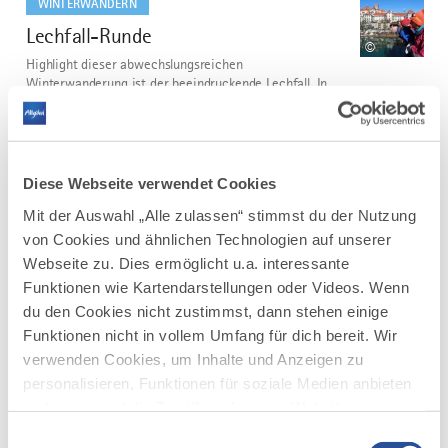
WINTERWANDERN
Lechfall-Runde
2
©
Highlight dieser abwechslungsreichen
Winterwanderung ist der beeindruckende Lechfall. In
der historischen Altstadt von Füssen laden zahlreiche
Cafés zum Verweilen ein.
DISTANZ
DAUER
3,5 km
1:00 h
Diese Webseite verwendet Cookies
AUFSTIEG
SCHWIERIGKEIT
Mit der Auswahl „Alle zulassen“ stimmst du der Nutzung
81 m
leicht
von Cookies und ähnlichen Technologien auf unserer
Webseite zu. Dies ermöglicht u.a. interessante
mehr
Funktionen wie Kartendarstellungen oder Videos. Wenn
dazu
du den Cookies nicht zustimmst, dann stehen einige
WINTERWANDERN
Funktionen nicht in vollem Umfang für dich bereit. Wir
Am Dengeltshofer Berg
3
©
verwenden Cookies, um Inhalte und Anzeigen zu
Winterwanderung auf geräumten Teerstraßen mit
personalisieren, Funktionen für soziale Medien anbieten
leichten An- und Abstiegen.
zu können und die Zugriffe auf unsere Website zu
DISTANZ
DAUER
analysieren. Außerdem geben wir Informationen zu
Einwilligungsauswahl
3,4 km
1:00 h