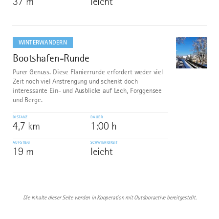
37 m
leicht
mehr
dazu
WINTERWANDERN
Bootshafen-Runde
10
©
Purer Genuss. Diese Flanierrunde erfordert weder viel
Zeit noch viel Anstrengung und schenkt doch
interessante Ein- und Ausblicke auf Lech, Forggensee
und Berge.
DISTANZ
DAUER
4,7 km
1:00 h
AUFSTIEG
SCHWIERIGKEIT
19 m
leicht
Die Inhalte dieser Seite werden in Kooperation mit Outdooractive bereitgestellt.