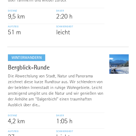
über Tannheim und wieder zurück
DISTANZ
DAUER
9,5 km
2:20 h
AUFSTIEG
SCHWIERIGKEIT
51 m
leicht
mehr
dazu
WINTERWANDERN
Bergblick-Runde
9
©
Die Abwechslung von Stadt, Natur und Panorama
zeichnet diese kurze Rundtour aus. Wir schlendern von
der belebten Innenstadt in ruhige Wohngebiete. Leicht
ansteigend umgibt uns die Natur und wir genießen von
der Anhöhe am "Galgenbichl" einen traumhaften
Ausblick über die...
DISTANZ
DAUER
4,2 km
1:05 h
AUFSTIEG
SCHWIERIGKEIT