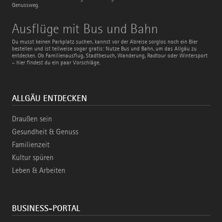
Genussweg.
Ausflüge
Ausflüge mit Bus und Bahn
mit
Bus
Du musst keinen Parkplatz suchen, kannst vor der Abreise sorglos noch ein Bier
und
bestellen und ist teilweise sogar gratis: Nutze Bus und Bahn, um das Allgäu zu
Bahn
entdecken. Ob Familienausflug, Stadtbesuch, Wanderung, Radtour oder Wintersport
– hier findest du ein paar Vorschläge.
ALLGÄU ENTDECKEN
Draußen sein
Gesundheit & Genuss
Familienzeit
Kultur spüren
Leben & Arbeiten
BUSINESS-PORTAL