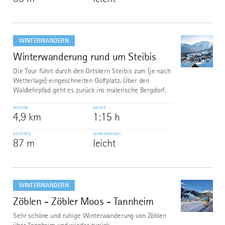
mehr
dazu
WINTERWANDERN
Winterwanderung rund um Steibis
7
©
Die Tour führt durch den Ortskern Steibis zum (je nach
Wetterlage) eingeschneiten Golfplatz. Über den
Waldlehrpfad geht es zurück ins malerische Bergdorf.
DISTANZ
DAUER
4,9 km
1:15 h
AUFSTIEG
SCHWIERIGKEIT
87 m
leicht
mehr
dazu
WINTERWANDERN
Zöblen - Zöbler Moos - Tannheim
8
©
Sehr schöne und ruhige Winterwanderung von Zöblen