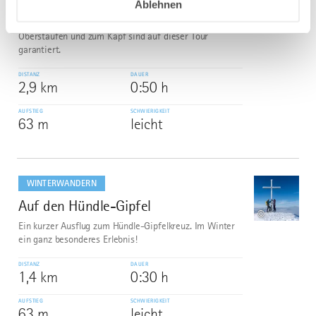
Ablehnen
Dorfmitte bietet sich der geräumte Wanderweg nach
Schindelberg bestens an. Ein schöner Ausblick nach
Oberstaufen und zum Kapf sind auf dieser Tour
garantiert.
DISTANZ
DAUER
2,9 km
0:50 h
AUFSTIEG
SCHWIERIGKEIT
63 m
leicht
mehr
dazu
WINTERWANDERN
Auf den Hündle-Gipfel
6
©
Ein kurzer Ausflug zum Hündle-Gipfelkreuz. Im Winter
ein ganz besonderes Erlebnis!
DISTANZ
DAUER
1,4 km
0:30 h
AUFSTIEG
SCHWIERIGKEIT
63 m
leicht