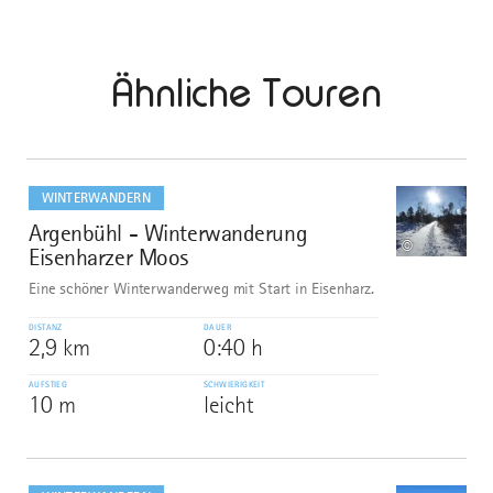
Ähnliche Touren
mehr
dazu
WINTERWANDERN
Argenbühl - Winterwanderung
1
©
Eisenharzer Moos
Eine schöner Winterwanderweg mit Start in Eisenharz.
DISTANZ
DAUER
2,9 km
0:40 h
AUFSTIEG
SCHWIERIGKEIT
10 m
leicht
mehr
dazu