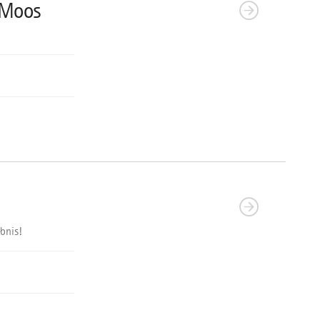
 Moos
bnis!