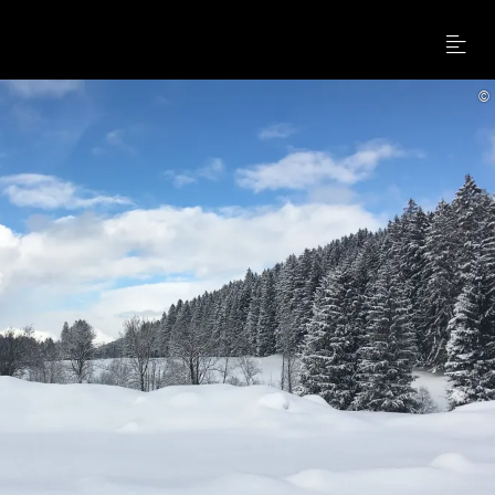
Menu
©