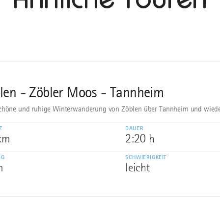
len - Zöbler Moos - Tannheim
chöne und ruhige Winterwanderung von Zöblen über Tannheim und wiede
Z
DAUER
 km
2:20 h
EG
SCHWIERIGKEIT
m
leicht