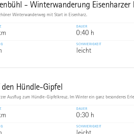
enbühl - Winterwanderung Eisenharzer
chöner Winterwanderweg mit Start in Eisenharz.
Z
DAUER
 km
0:40 h
EG
SCHWIERIGKEIT
m
leicht
 den Hündle-Gipfel
rzer Ausflug zum Hündle-Gipfelkreuz. Im Winter ein ganz besonderes Erle
Z
DAUER
 km
0:30 h
EG
SCHWIERIGKEIT
m
leicht