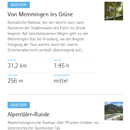
dazu
RADTOUR
Von Memmingen ins Grüne
9
©
Gemütliche Radtour, bei der bereits kurz nach
Passieren der Stadtmauern die Fahrt ins Grüne
beginnt. Auf naturbelassenen Wegen geht es von
Memmingen fast bis Kronburg, wo die längste
Steigung der Tour wartet. Auch der zweite
Streckenabschnitt verläuft überwiegend auf...
DISTANZ
DAUER
31,2 km
1:45 h
AUFSTIEG
SCHWIERIGKEIT
256 m
mittel
mehr
dazu
RADTOUR
Alpentäler-Runde
10
©
Abwechslungsreiche Radtour über Pfronten hinüber ins
österreichische Tannheimer Tal.