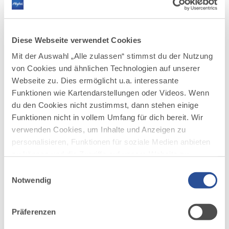
DISTANZ
DAUER
30,4 km
2:30 h
AUFSTIEG
SCHWIERIGKEIT
Diese Webseite verwendet Cookies
455 m
mittel
Mit der Auswahl „Alle zulassen“ stimmst du der Nutzung
von Cookies und ähnlichen Technologien auf unserer
mehr
Webseite zu. Dies ermöglicht u.a. interessante
dazu
RADTOUR
Funktionen wie Kartendarstellungen oder Videos. Wenn
Alpenblick und Illertal
4
du den Cookies nicht zustimmst, dann stehen einige
©
Funktionen nicht in vollem Umfang für dich bereit. Wir
Länge: 17,9 km
verwenden Cookies, um Inhalte und Anzeigen zu
Höhenmeter: 290
personalisieren, Funktionen für soziale Medien anbieten
zu können und die Zugriffe auf unsere Website zu
Empfohlene Fahrtrichtung: gegen den Urzeigersinn
analysieren. Außerdem geben wir Informationen zu
Einwilligungsauswahl
Ausgangspunkte: P in Krugzell, St. Michael Str.
deiner Verwendung unserer Website an unsere Partner
Notwendig
für soziale Medien, Werbung und Analysen weiter.
DISTANZ
DAUER
17,9 km
1:24 h
Unsere Partner führen diese Informationen
Präferenzen
möglicherweise mit weiteren Daten zusammen, die du
AUFSTIEG
SCHWIERIGKEIT
216 m
mittel
ihnen bereitgestellt hast oder die sie im Rahmen Ihrer