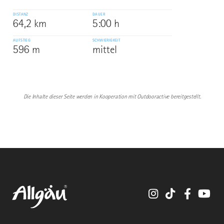
DISTANZ
DAUER
64,2 km
5:00 h
AUFSTIEG
SCHWIERIGKEIT
596 m
mittel
Die Inhalte dieser Seite werden in Kooperation mit Outdooractive bereitgestellt.
Instagram
TikTok
Faceboo
You