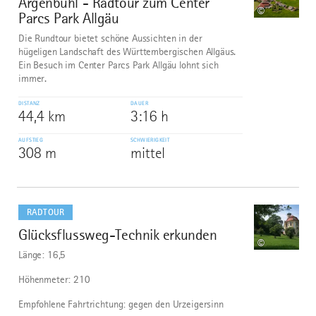
Argenbühl - Radtour zum Center
1
©
Parcs Park Allgäu
Die Rundtour bietet schöne Aussichten in der
hügeligen Landschaft des Württembergischen Allgäus.
Ein Besuch im Center Parcs Park Allgäu lohnt sich
immer.
DISTANZ
DAUER
44,4 km
3:16 h
AUFSTIEG
SCHWIERIGKEIT
308 m
mittel
mehr
dazu
RADTOUR
Glücksflussweg-Technik erkunden
2
©
Länge: 16,5
Höhenmeter: 210
Empfohlene Fahrtrichtung: gegen den Urzeigersinn