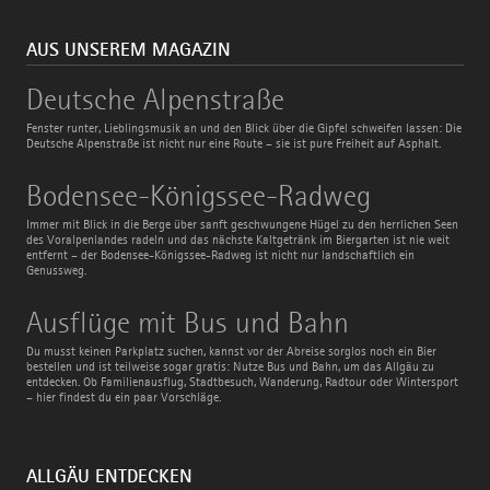
AUS UNSEREM MAGAZIN
Deutsche
Deutsche Alpenstraße
Alpenstraße
Fenster runter, Lieblingsmusik an und den Blick über die Gipfel schweifen lassen: Die
Deutsche Alpenstraße ist nicht nur eine Route – sie ist pure Freiheit auf Asphalt.
Bodensee-
Bodensee-Königssee-Radweg
Königssee-
Radweg
Immer mit Blick in die Berge über sanft geschwungene Hügel zu den herrlichen Seen
des Voralpenlandes radeln und das nächste Kaltgetränk im Biergarten ist nie weit
entfernt – der Bodensee-Königssee-Radweg ist nicht nur landschaftlich ein
Genussweg.
Ausflüge
Ausflüge mit Bus und Bahn
mit
Bus
Du musst keinen Parkplatz suchen, kannst vor der Abreise sorglos noch ein Bier
und
bestellen und ist teilweise sogar gratis: Nutze Bus und Bahn, um das Allgäu zu
Bahn
entdecken. Ob Familienausflug, Stadtbesuch, Wanderung, Radtour oder Wintersport
– hier findest du ein paar Vorschläge.
ALLGÄU ENTDECKEN