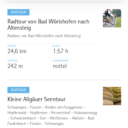
mehr
dazu
RADTOUR
Radtour von Bad Wörishofen nach
6
©
Altensteig
Radtour von Bad Wörishofen nach Altensteig
DISTANZ
DAUER
24,6 km
1:57 h
AUFSTIEG
SCHWIERIGKEIT
242 m
mittel
mehr
dazu
RADTOUR
Kleine Allgäuer Seentour
7
©
Schwangau - Füssen - Rieden am Forggensee -
Hopferwald - Hopfensee - Reinertshof - Hubmannsegg
- Schwarzenbach - See - Weißensee - Alatsee - Bad
Faulenbach - Füssen - Schwangau