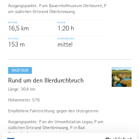
Ausgangspunkte: P am Bauernhofmuseum Illerbeuren, P
am südlichen Ortsrand Oberbinnwang
DISTANZ
DAUER
16,5 km
1:20 h
AUFSTIEG
SCHWIERIGKEIT
153 m
mittel
mehr
dazu
RADTOUR
Rund um den Illerdurchbruch
3
©
Länge: 30,4 km
Höhenmeter: 570
Empfohlene Fahrtrichtung: gegen den Urzeigersinn
Ausgangspunkte: P an der Umweltstation Legau, P am
südlichen Ortsrand Oberbinnwang, P in Bad
Grönenbach