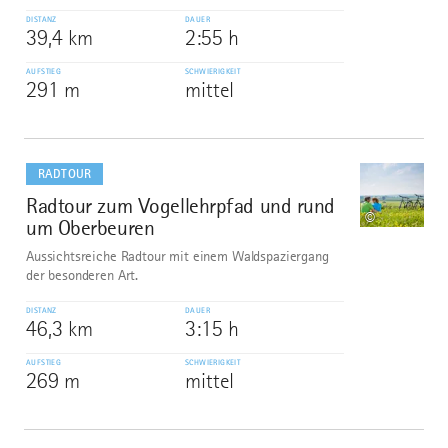
DISTANZ
DAUER
39,4 km
2:55 h
AUFSTIEG
SCHWIERIGKEIT
291 m
mittel
mehr
dazu
RADTOUR
Radtour zum Vogellehrpfad und rund
8
©
um Oberbeuren
Aussichtsreiche Radtour mit einem Waldspaziergang
der besonderen Art.
DISTANZ
DAUER
46,3 km
3:15 h
AUFSTIEG
SCHWIERIGKEIT
269 m
mittel
mehr