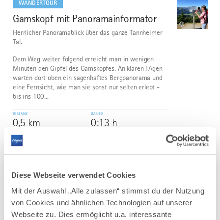
WANDERTOUR
Gamskopf mit Panoramainformator
2
©
Herrlicher Panoramablick über das ganze Tannheimer
Tal.
Dem Weg weiter folgend erreicht man in wenigen
Minuten den Gipfel des Gamskopfes. An klaren TAgen
warten dort oben ein sagenhaftes Bergpanorama und
eine Fernsicht, wie man sie sonst nur selten erlebt -
bis ins 100...
DISTANZ
DAUER
0,5 km
0:13 h
AUFSTIEG
SCHWIERIGKEIT
64 m
leicht
Diese Webseite verwendet Cookies
mehr
dazu
WANDERTOUR
Mit der Auswahl „Alle zulassen“ stimmst du der Nutzung
von Cookies und ähnlichen Technologien auf unserer
Terrainkurweg IV Bad Wörishofen
3
Webseite zu. Dies ermöglicht u.a. interessante
In und um Bad Wörishofen stehen Ihnen