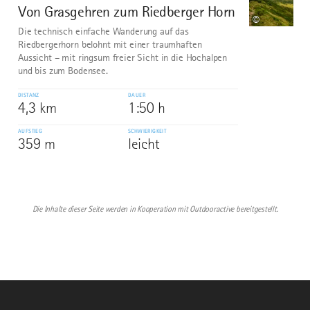
Von Grasgehren zum Riedberger Horn
10
©
Die technisch einfache Wanderung auf das
Riedbergerhorn belohnt mit einer traumhaften
Aussicht – mit ringsum freier Sicht in die Hochalpen
und bis zum Bodensee.
DISTANZ
DAUER
4,3 km
1:50 h
AUFSTIEG
SCHWIERIGKEIT
359 m
leicht
Die Inhalte dieser Seite werden in Kooperation mit Outdooractive bereitgestellt.