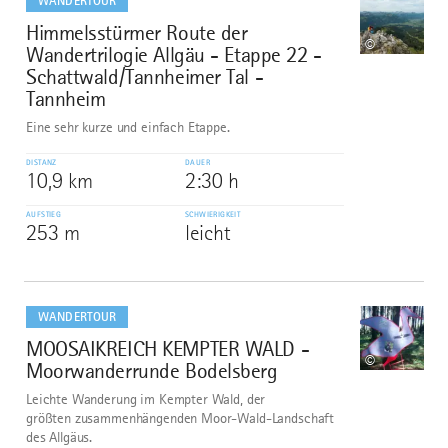
WANDERTOUR
Himmelsstürmer Route der
6
©
Wandertrilogie Allgäu - Etappe 22 -
Schattwald/Tannheimer Tal -
Tannheim
Eine sehr kurze und einfach Etappe.
DISTANZ
DAUER
10,9 km
2:30 h
AUFSTIEG
SCHWIERIGKEIT
253 m
leicht
mehr
dazu
WANDERTOUR
MOOSAIKREICH KEMPTER WALD -
7
©
Moorwanderrunde Bodelsberg
Leichte Wanderung im Kempter Wald, der
größten zusammenhängenden Moor-Wald-Landschaft
des Allgäus.