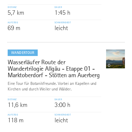
DISTANZ
DAUER
5,7 km
1:45 h
AUFSTIEG
SCHWIERIGKEIT
69 m
leicht
mehr
dazu
WANDERTOUR
Wasserläufer Route der
8
©
Wandertrilogie Allgäu - Etappe 01 -
Marktoberdorf - Stötten am Auerberg
Eine Tour für Botanikfreunde. Vorbei an Kapellen und
Kirchen und durch Weiler und Wälder.
DISTANZ
DAUER
11,6 km
3:00 h
AUFSTIEG
SCHWIERIGKEIT
118 m
leicht