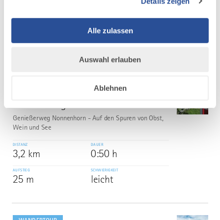
Details zeigen
DISTANZ
DAUER
4,6 km
1:15 h
Alle zulassen
AUFSTIEG
SCHWIERIGKEIT
68 m
leicht
Auswahl erlauben
mehr
dazu
Ablehnen
WANDERTOUR
Genießerweg Nonnenhorn
5
©
Genießerweg Nonnenhorn - Auf den Spuren von Obst,
Wein und See
DISTANZ
DAUER
3,2 km
0:50 h
AUFSTIEG
SCHWIERIGKEIT
25 m
leicht
mehr
dazu