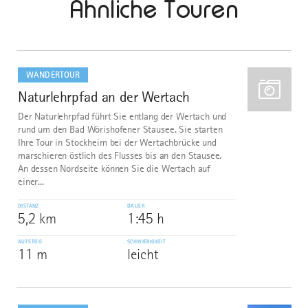
Ähnliche Touren
mehr
dazu
WANDERTOUR
Naturlehrpfad an der Wertach
1
Der Naturlehrpfad führt Sie entlang der Wertach und
rund um den Bad Wörishofener Stausee. Sie starten
Ihre Tour in Stockheim bei der Wertachbrücke und
marschieren östlich des Flusses bis an den Stausee.
An dessen Nordseite können Sie die Wertach auf
einer...
DISTANZ
DAUER
5,2 km
1:45 h
AUFSTIEG
SCHWIERIGKEIT
11 m
leicht
mehr
dazu