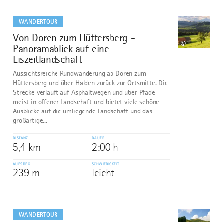
mehr
dazu
WANDERTOUR
Von Doren zum Hüttersberg -
9
©
Panoramablick auf eine
Eiszeitlandschaft
Aussichtsreiche Rundwanderung ab Doren zum
Hüttersberg und über Halden zurück zur Ortsmitte. Die
Strecke verläuft auf Asphaltwegen und über Pfade
meist in offener Landschaft und bietet viele schöne
Ausblicke auf die umliegende Landschaft und das
großartige...
DISTANZ
DAUER
5,4 km
2:00 h
AUFSTIEG
SCHWIERIGKEIT
239 m
leicht
mehr
dazu
WANDERTOUR