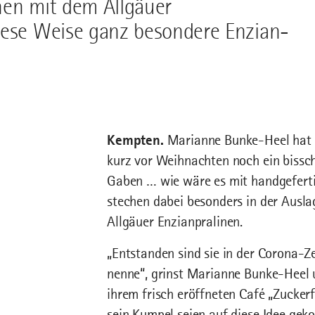
nen mit dem Allgäuer
iese Weise ganz besondere Enzian-
Kempten.
Marianne Bunke-Heel hat i
kurz vor Weihnachten noch ein bissch
Gaben … wie wäre es mit handgeferti
stechen dabei besonders in der Auslag
Allgäuer Enzianpralinen.
„Entstanden sind sie in der Corona-Z
nenne“, grinst Marianne Bunke-Heel u
ihrem frisch eröffneten Café „Zucker
sein Kumpel seien auf diese Idee gek