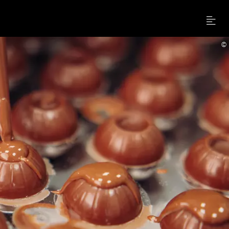
Menu
©