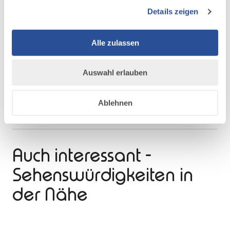
Details zeigen
Dann versteht man auch,
warum es wichtig ist
auf den
Wegen zu bleiben, keinen Müll liegen zu lassen und
Alle zulassen
Hunde anzuleinen. Oder wieso es sinnvoll ist, heimische
Bäume und Sträucher zu pflanzen und auf unsere
wertvolle Kulturlandschaft Acht zu geben. Denn nur
Auswahl erlauben
gemeinsam können wir die Lebensgrundlage für
Menschen, Tiere und Pflanzen sichern und für unsere
Ablehnen
Enkel erhalten.
Auch interessant -
Sehenswürdigkeiten in
der Nähe