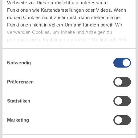
Webseite zu. Dies ermöglicht u.a. interessante
©
Funktionen wie Kartendarstellungen oder Videos. Wenn
du den Cookies nicht zustimmst, dann stehen einige
Frosch im Tümpel
Funktionen nicht in vollem Umfang für dich bereit. Wir
verwenden Cookies, um Inhalte und Anzeigen zu
personalisieren, Funktionen für soziale Medien anbieten
zu können und die Zugriffe auf unsere Website zu
analysieren. Außerdem geben wir Informationen zu
Einwilligungsauswahl
deiner Verwendung unserer Website an unsere Partner
Notwendig
für soziale Medien, Werbung und Analysen weiter.
Unsere Partner führen diese Informationen
Präferenzen
möglicherweise mit weiteren Daten zusammen, die du
ihnen bereitgestellt hast oder die sie im Rahmen Ihrer
Nutzung der Dienste gesammelt haben.
Statistiken
©
Marketing
Lebensraum entdecken