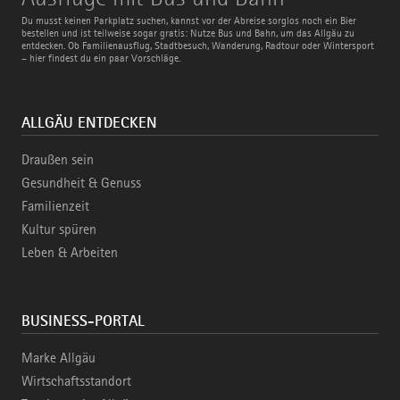
mit
Bus
Du musst keinen Parkplatz suchen, kannst vor der Abreise sorglos noch ein Bier
und
bestellen und ist teilweise sogar gratis: Nutze Bus und Bahn, um das Allgäu zu
Bahn
entdecken. Ob Familienausflug, Stadtbesuch, Wanderung, Radtour oder Wintersport
– hier findest du ein paar Vorschläge.
ALLGÄU ENTDECKEN
Draußen sein
Gesundheit & Genuss
Familienzeit
Kultur spüren
Leben & Arbeiten
BUSINESS-PORTAL
Marke Allgäu
Wirtschaftsstandort