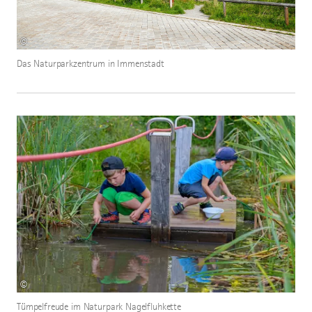
©
Das Naturparkzentrum in Immenstadt
©
Tümpelfreude im Naturpark Nagelfluhkette