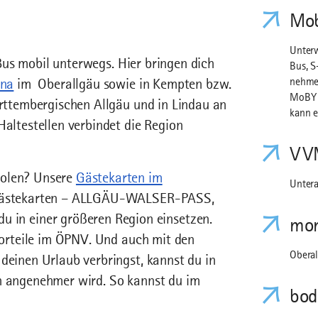
Mob
Unterw
us mobil unterwegs. Hier bringen dich
Bus, S
na
im Oberallgäu sowie in Kempten bzw.
nehmen
MoBY h
tembergischen Allgäu und in Lindau an
kann e
Haltestellen verbindet die Region
VV
holen? Unsere
Gästekarten im
Unter
n Gästekarten – ALLGÄU-WALSER-PASS,
n einer größeren Region einsetzen.
mo
 Vorteile im ÖPNV. Und auch mit den
Obera
deinen Urlaub verbringst, kannst du in
ch angenehmer wird. So kannst du im
bod