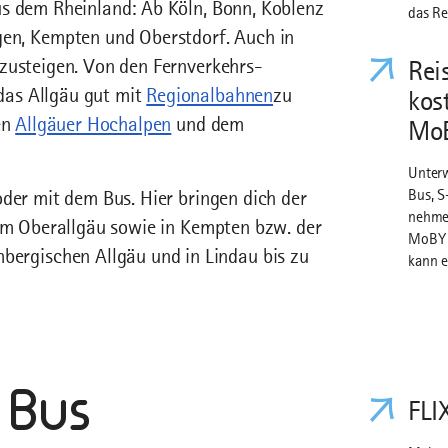
us dem Rheinland: Ab Köln, Bonn, Koblenz
das Re
n, Kempten und Oberstdorf. Auch in
 zusteigen. Von den Fernverkehrs-
Rei
das Allgäu gut mit
Regionalbahnen
zu
kos
en
Allgäuer Hochalpen
und dem
Mo
Unterw
oder mit dem Bus. Hier bringen dich der
Bus, S
nehmen
m Oberallgäu sowie in Kempten bzw. der
MoBY h
rgischen Allgäu und in Lindau bis zu
kann e
 Bus
FLI