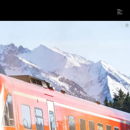
Menu
©