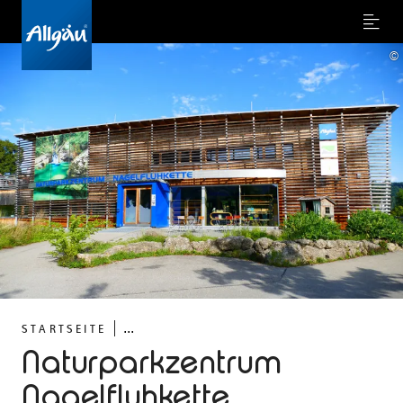
Menu
©
...
STARTSEITE
Naturparkzentrum
Nagelfluhkette