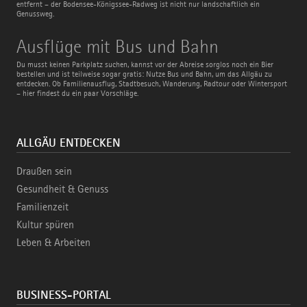
entfernt – der Bodensee-Königssee-Radweg ist nicht nur landschaftlich ein
Genussweg.
Ausflüge
Ausflüge mit Bus und Bahn
mit
Bus
Du musst keinen Parkplatz suchen, kannst vor der Abreise sorglos noch ein Bier
und
bestellen und ist teilweise sogar gratis: Nutze Bus und Bahn, um das Allgäu zu
Bahn
entdecken. Ob Familienausflug, Stadtbesuch, Wanderung, Radtour oder Wintersport
– hier findest du ein paar Vorschläge.
ALLGÄU ENTDECKEN
Draußen sein
Gesundheit & Genuss
Familienzeit
Kultur spüren
Leben & Arbeiten
BUSINESS-PORTAL