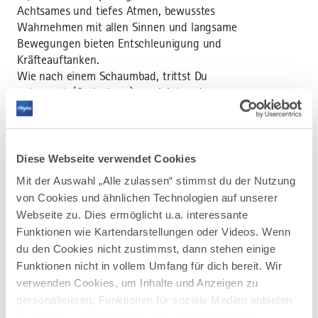
Achtsames und tiefes Atmen, bewusstes
Wahrnehmen mit allen Sinnen und langsame
Bewegungen bieten Entschleunigung und
Kräfteauftanken.
Wie nach einem Schaumbad, trittst Du
entspannt, (Gedanken-) gereinigt und
gestärkt wieder aus dem Wald aus.
Beate Kratzer ist zertifizierte Wald-
Gesundheitstrainerin und absolvierte im April
2023 die Ausbildung beim Kneippärztebund
Diese Webseite verwendet Cookies
e.V. in Bad Wörishofen. Für sie bedeutet der
Mit der Auswahl „Alle zulassen“ stimmst du der Nutzung
Wald Rückzugs- und Erholungsort, aber auch
von Cookies und ähnlichen Technologien auf unserer
Lebensraum für Pflanzen und Tiere. Diesen
Webseite zu. Dies ermöglicht u.a. interessante
besonderen Kraftort möchte sie mit ihren
Funktionen wie Kartendarstellungen oder Videos. Wenn
Waldbaden-Angeboten den Teilnehmenden
du den Cookies nicht zustimmst, dann stehen einige
näherbringen und mit allen Sinnen erleb- und
Funktionen nicht in vollem Umfang für dich bereit. Wir
spürbar machen.
verwenden Cookies, um Inhalte und Anzeigen zu
personalisieren, Funktionen für soziale Medien anbieten
zu können und die Zugriffe auf unsere Website zu