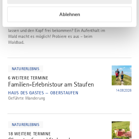
11.08.2026
TREFFPUNKT: TICKETAUTOMAT AM BAHNHOF
OBERSTAUFEN — OBERSTAUFEN
Ablehnen
Die positive Wirkung des Waldes kennenlernen? Zu sich
selbst und seinen Sinnen finden? Den Alltag hinter sich
lassen und den Kopf frei bekommen? Ein Aufenthalt im
Wald macht es möglich! Probiere es aus – beim
Waldbad.
mehr
dazu
NATURERLEBNIS
6 WEITERE TERMINE
Familien-Erlebnistour am Staufen
2
14.08.2026
HAUS DES GASTES — OBERSTAUFEN
Geführte Wanderung
mehr
dazu
NATURERLEBNIS
18 WEITERE TERMINE