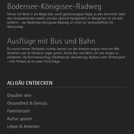
Bodensee-
Bodensee-Königssee-Radweg
Königssee-
Radweg
Immer mit Blick in die Berge über sanft geschwungene Hügel zu den herrlichen Seen
des Voralpenlandes radeln und das nächste Kaltgetränk im Biergarten ist nie weit
entfernt – der Bodensee-Königssee-Radweg ist nicht nur landschaftlich ein
Genussweg.
Ausflüge
Ausflüge mit Bus und Bahn
mit
Bus
Du musst keinen Parkplatz suchen, kannst vor der Abreise sorglos noch ein Bier
und
bestellen und ist teilweise sogar gratis: Nutze Bus und Bahn, um das Allgäu zu
Bahn
entdecken. Ob Familienausflug, Stadtbesuch, Wanderung, Radtour oder Wintersport
– hier findest du ein paar Vorschläge.
ALLGÄU ENTDECKEN
Draußen sein
Gesundheit & Genuss
Familienzeit
Kultur spüren
Leben & Arbeiten