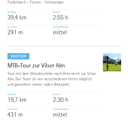
Faulenbach - Füssen - Schwangau
DISTANZ
DAUER
39,4 km
2:55 h
AUFSTIEG
SCHWIERIGKEIT
291 m
mittel
mehr
dazu
RADTOUR
MTB-Tour zur Vilser Alm
9
©
Tour mit dem Mountainbike nach Österreich zur Vilser
Alm. Der Start ist von verschiedenen Orten möglich
und garantiert immer vollen Bikespaß.
DISTANZ
DAUER
19,7 km
2:30 h
AUFSTIEG
SCHWIERIGKEIT
431 m
mittel