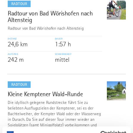
dazu
RADTOUR
Radtour von Bad Wörishofen nach
1
©
Altensteig
Radtour von Bad Wörishofen nach Altensteig
DISTANZ
DAUER
24,6 km
1:57 h
AUFSTIEG
SCHWIERIGKEIT
242 m
mittel
mehr
dazu
RADTOUR
Kleine Kemptener Wald-Runde
2
©
Die idyllisch gelegene Rundstrecke führt Sie zu
beliebten Ausflugszielen der Kemptener, sei es der
Bachtelweiher, der Kempter Wald oder der Wasserweg
in Durach. Da Sie auf dieser Tour immer wieder an
Spielplätzen (samt Minigolfplatz) vorbeikommen und
sich gleich mehrere...