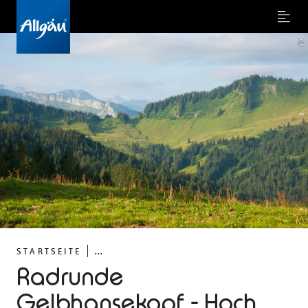
Menu
©
...
STARTSEITE
Radrunde
Gelbhansekopf - Hoch