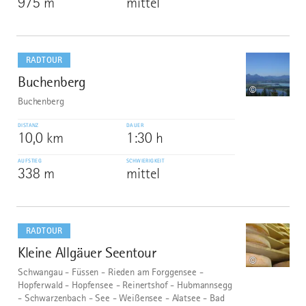
975 m
mittel
mehr
dazu
RADTOUR
Buchenberg
7
©
Buchenberg
DISTANZ
DAUER
10,0 km
1:30 h
AUFSTIEG
SCHWIERIGKEIT
338 m
mittel
mehr
dazu
RADTOUR
Kleine Allgäuer Seentour
8
©
Schwangau - Füssen - Rieden am Forggensee -
Hopferwald - Hopfensee - Reinertshof - Hubmannsegg
- Schwarzenbach - See - Weißensee - Alatsee - Bad