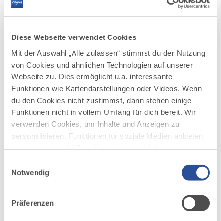
DISTANZ
DAUER
22,3 km
1:59 h
Diese Webseite verwendet Cookies
AUFSTIEG
SCHWIERIGKEIT
406 m
mittel
Mit der Auswahl „Alle zulassen“ stimmst du der Nutzung
von Cookies und ähnlichen Technologien auf unserer
mehr
Webseite zu. Dies ermöglicht u.a. interessante
dazu
Funktionen wie Kartendarstellungen oder Videos. Wenn
RADTOUR
du den Cookies nicht zustimmst, dann stehen einige
Burgen- und Schlösserrunde
3
©
Funktionen nicht in vollem Umfang für dich bereit. Wir
Auf dieser Tour lernen Sie fast alle Burgen und
verwenden Cookies, um Inhalte und Anzeigen zu
Schlösser der Region kennen – einsame und bekannte.
personalisieren, Funktionen für soziale Medien anbieten
zu können und die Zugriffe auf unsere Website zu
DISTANZ
DAUER
42,1 km
3:00 h
analysieren. Außerdem geben wir Informationen zu
Einwilligungsauswahl
deiner Verwendung unserer Website an unsere Partner
Notwendig
AUFSTIEG
SCHWIERIGKEIT
379 m
mittel
für soziale Medien, Werbung und Analysen weiter.
Unsere Partner führen diese Informationen
Präferenzen
möglicherweise mit weiteren Daten zusammen, die du
mehr
dazu
ihnen bereitgestellt hast oder die sie im Rahmen Ihrer