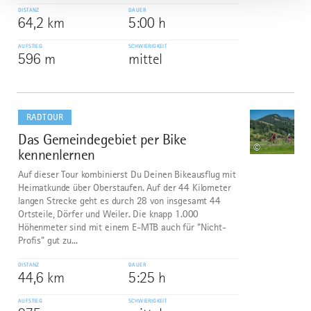
DISTANZ
DAUER
64,2 km
5:00 h
AUFSTIEG
SCHWIERIGKEIT
596 m
mittel
mehr
dazu
RADTOUR
Das Gemeindegebiet per Bike
6
©
kennenlernen
Auf dieser Tour kombinierst Du Deinen Bikeausflug mit
Heimatkunde über Oberstaufen. Auf der 44 Kilometer
langen Strecke geht es durch 28 von insgesamt 44
Ortsteile, Dörfer und Weiler. Die knapp 1.000
Höhenmeter sind mit einem E-MTB auch für "Nicht-
Profis" gut zu...
DISTANZ
DAUER
44,6 km
5:25 h
AUFSTIEG
SCHWIERIGKEIT