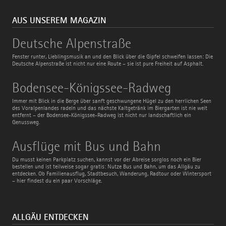
AUS UNSEREM MAGAZIN
Deutsche
Deutsche Alpenstraße
Alpenstraße
Fenster runter, Lieblingsmusik an und den Blick über die Gipfel schweifen lassen: Die
Deutsche Alpenstraße ist nicht nur eine Route – sie ist pure Freiheit auf Asphalt.
Bodensee-
Bodensee-Königssee-Radweg
Königssee-
Radweg
Immer mit Blick in die Berge über sanft geschwungene Hügel zu den herrlichen Seen
des Voralpenlandes radeln und das nächste Kaltgetränk im Biergarten ist nie weit
entfernt – der Bodensee-Königssee-Radweg ist nicht nur landschaftlich ein
Genussweg.
Ausflüge
Ausflüge mit Bus und Bahn
mit
Bus
Du musst keinen Parkplatz suchen, kannst vor der Abreise sorglos noch ein Bier
und
bestellen und ist teilweise sogar gratis: Nutze Bus und Bahn, um das Allgäu zu
Bahn
entdecken. Ob Familienausflug, Stadtbesuch, Wanderung, Radtour oder Wintersport
– hier findest du ein paar Vorschläge.
ALLGÄU ENTDECKEN