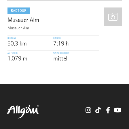
mehr
dazu
RADTOUR
Musauer Alm
10
Musauer Alm
DISTANZ
DAUER
50,3 km
7:19 h
AUFSTIEG
SCHWIERIGKEIT
1.079 m
mittel
Instagram
TikTok
Faceboo
You