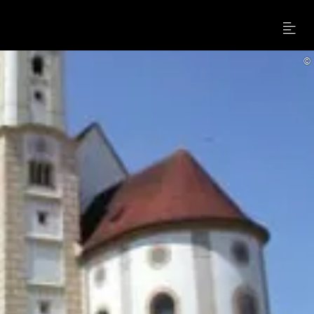
Menu
©