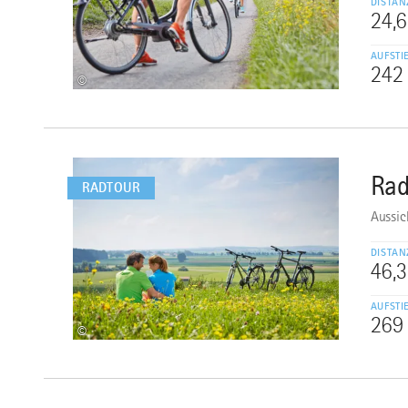
DISTAN
24,
AUFSTI
242
©
mehr
dazu
Rad
2
RADTOUR
Aussic
DISTAN
46,
AUFSTI
269
©
mehr
dazu