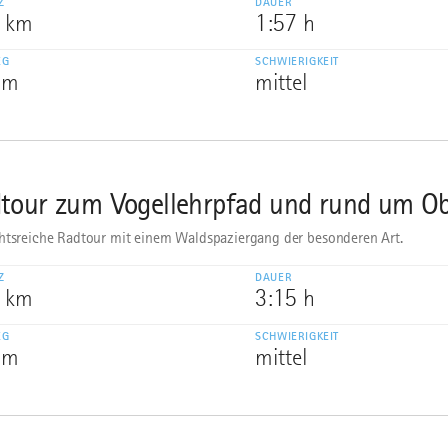
Z
DAUER
6 km
1:57 h
EG
SCHWIERIGKEIT
 m
mittel
tour zum Vogellehrpfad und rund um O
htsreiche Radtour mit einem Waldspaziergang der besonderen Art.
Z
DAUER
3 km
3:15 h
EG
SCHWIERIGKEIT
 m
mittel