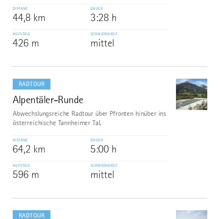
DISTANZ
DAUER
44,8 km
3:28 h
AUFSTIEG
SCHWIERIGKEIT
426 m
mittel
mehr
dazu
RADTOUR
Alpentäler-Runde
9
©
Abwechslungsreiche Radtour über Pfronten hinüber ins
österreichische Tannheimer Tal.
DISTANZ
DAUER
64,2 km
5:00 h
AUFSTIEG
SCHWIERIGKEIT
596 m
mittel
mehr
dazu
RADTOUR