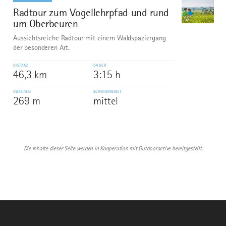
Radtour zum Vogellehrpfad und rund
10
©
um Oberbeuren
Aussichtsreiche Radtour mit einem Waldspaziergang
der besonderen Art.
DISTANZ
DAUER
46,3 km
3:15 h
AUFSTIEG
SCHWIERIGKEIT
269 m
mittel
Die Inhalte dieser Seite werden in Kooperation mit Outdooractive bereitgestellt.