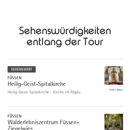
Sehenswürdigkeiten
entlang der Tour
mehr
dazu
SEHENSWERT
FÜSSEN
©
Heilig-Geist-Spitalkirche
1
mehr dazu
Heilig-Geist-Spitalkirche - Kirche im Allgäu
mehr
dazu
FÜSSEN
Walderlebniszentrum Füssen-
2
Ziegelwies