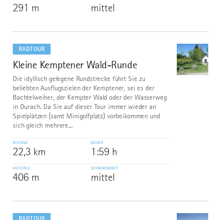
291 m
mittel
mehr
dazu
RADTOUR
Kleine Kemptener Wald-Runde
6
©
Die idyllisch gelegene Rundstrecke führt Sie zu
beliebten Ausflugszielen der Kemptener, sei es der
Bachtelweiher, der Kempter Wald oder der Wasserweg
in Durach. Da Sie auf dieser Tour immer wieder an
Spielplätzen (samt Minigolfplatz) vorbeikommen und
sich gleich mehrere...
DISTANZ
DAUER
22,3 km
1:59 h
AUFSTIEG
SCHWIERIGKEIT
406 m
mittel
mehr
dazu
RADTOUR