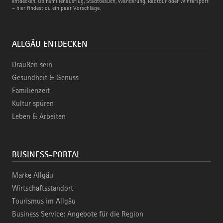
Bahn
entdecken. Ob Familienausflug, Stadtbesuch, Wanderung, Radtour oder Wintersport
– hier findest du ein paar Vorschläge.
ALLGÄU ENTDECKEN
Draußen sein
Gesundheit & Genuss
Familienzeit
Kultur spüren
Leben & Arbeiten
BUSINESS-PORTAL
Marke Allgäu
Wirtschaftsstandort
Tourismus im Allgäu
Business Service: Angebote für die Region