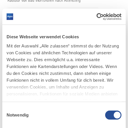
Radtour von Bad Wörishofen nach Altensteig
DISTANZ
DAUER
24,6 km
1:57 h
AUFSTIEG
SCHWIERIGKEIT
242 m
mittel
Diese Webseite verwendet Cookies
Mit der Auswahl „Alle zulassen“ stimmst du der Nutzung
mehr
dazu
von Cookies und ähnlichen Technologien auf unserer
RADTOUR
Webseite zu. Dies ermöglicht u.a. interessante
3-Täler-Radrunde mit Start in
2
Funktionen wie Kartendarstellungen oder Videos. Wenn
©
Nesselwang im Allgäu
du den Cookies nicht zustimmst, dann stehen einige
Gleich drei reizvolle Täler werden bei dieser Radrunde
Funktionen nicht in vollem Umfang für dich bereit. Wir
durchfahren: Vilstal, Tannheimer Tal und Achtal.
verwenden Cookies, um Inhalte und Anzeigen zu
personalisieren, Funktionen für soziale Medien anbieten
DISTANZ
DAUER
45,0 km
3:45 h
zu können und die Zugriffe auf unsere Website zu
analysieren. Außerdem geben wir Informationen zu
Einwilligungsauswahl
AUFSTIEG
SCHWIERIGKEIT
362 m
mittel
deiner Verwendung unserer Website an unsere Partner
Notwendig
für soziale Medien, Werbung und Analysen weiter.
Unsere Partner führen diese Informationen