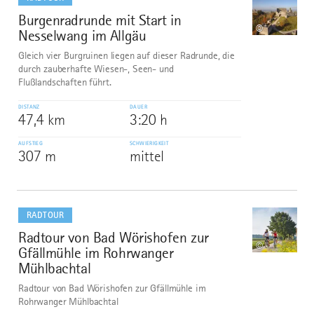
Burgenradrunde mit Start in
7
©
Nesselwang im Allgäu
Gleich vier Burgruinen liegen auf dieser Radrunde, die
durch zauberhafte Wiesen-, Seen- und
Flußlandschaften führt.
DISTANZ
DAUER
47,4 km
3:20 h
AUFSTIEG
SCHWIERIGKEIT
307 m
mittel
mehr
dazu
RADTOUR
Radtour von Bad Wörishofen zur
8
©
Gfällmühle im Rohrwanger
Mühlbachtal
Radtour von Bad Wörishofen zur Gfällmühle im
Rohrwanger Mühlbachtal