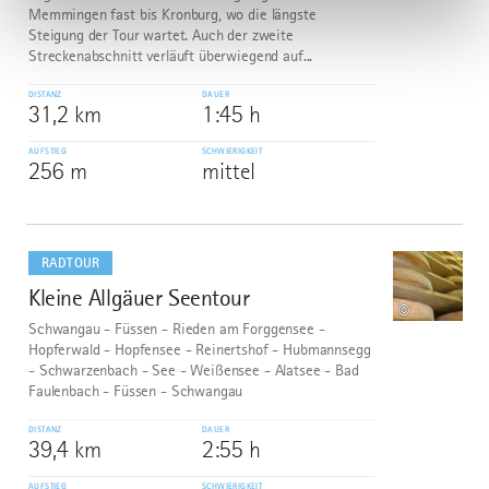
Memmingen fast bis Kronburg, wo die längste
Steigung der Tour wartet. Auch der zweite
Streckenabschnitt verläuft überwiegend auf...
DISTANZ
DAUER
31,2 km
1:45 h
AUFSTIEG
SCHWIERIGKEIT
256 m
mittel
mehr
dazu
RADTOUR
Kleine Allgäuer Seentour
5
©
Schwangau - Füssen - Rieden am Forggensee -
Hopferwald - Hopfensee - Reinertshof - Hubmannsegg
- Schwarzenbach - See - Weißensee - Alatsee - Bad
Faulenbach - Füssen - Schwangau
DISTANZ
DAUER
39,4 km
2:55 h
AUFSTIEG
SCHWIERIGKEIT