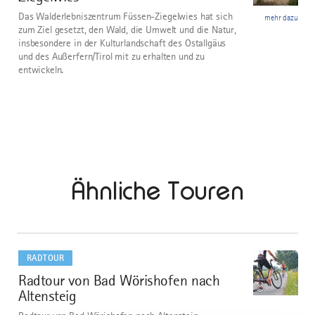
Das Walderlebniszentrum Füssen-Ziegelwies hat sich
mehr dazu
zum Ziel gesetzt, den Wald, die Umwelt und die Natur,
insbesondere in der Kulturlandschaft des Ostallgäus
und des Außerfern/Tirol mit zu erhalten und zu
entwickeln.
Ähnliche Touren
mehr
dazu
RADTOUR
Radtour von Bad Wörishofen nach
1
©
Altensteig