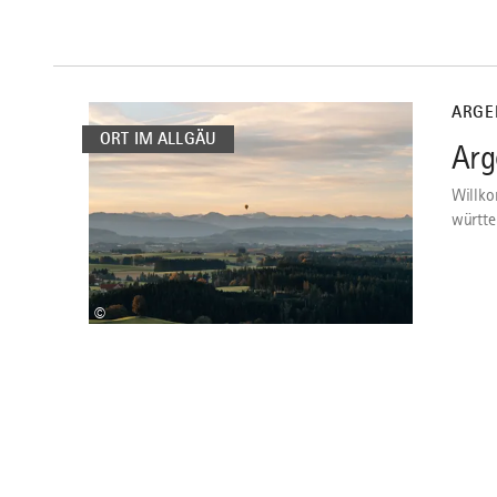
mehr
dazu
ARGE
ORT IM ALLGÄU
Arg
1
Willko
württe
©