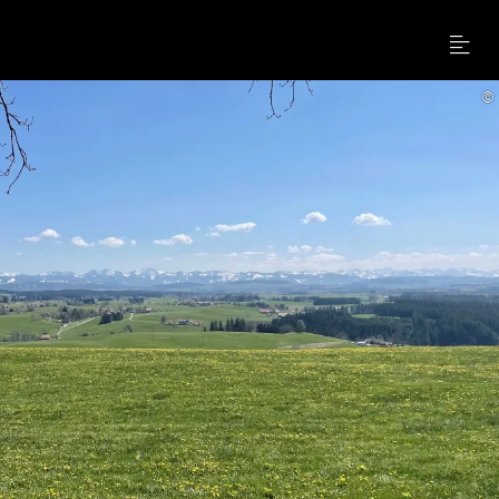
Menu
©