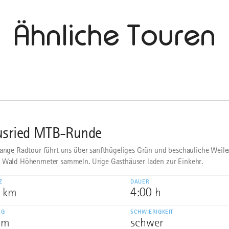
Ähnliche Touren
usried MTB-Runde
lange Radtour führt uns über sanfthügeliges Grün und beschauliche Weiler
 Wald Höhenmeter sammeln. Urige Gasthäuser laden zur Einkehr.
Z
DAUER
4 km
4:00 h
EG
SCHWIERIGKEIT
 m
schwer