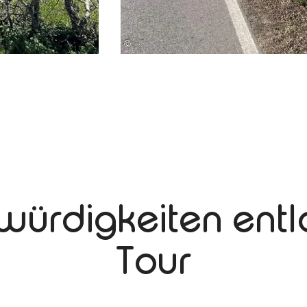
©
würdigkeiten entl
Tour