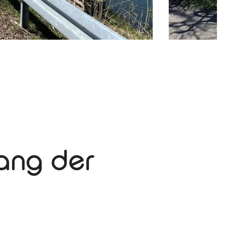
©
ang der