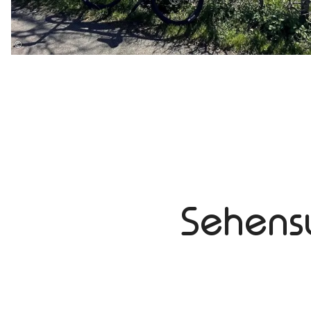
©
Sehens