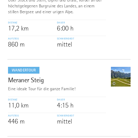
Über Stock und Stein, Gipfel und Grate, vorbei an der
höchstgelegenen Burgruine des Landes, an einem
stillen Bergsee und einer urigen Alpe.
DISTANZ
DAUER
17,2 km
6:00 h
AUFSTIEG
SCHWIERIGKEIT
860 m
mittel
mehr
dazu
WANDERTOUR
Meraner Steig
8
©
Eine ideale Tour für die ganze Familie!
DISTANZ
DAUER
11,0 km
4:15 h
AUFSTIEG
SCHWIERIGKEIT
446 m
mittel