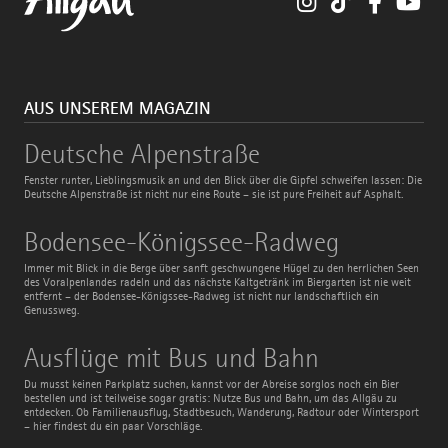
AUS UNSEREM MAGAZIN
Deutsche
Deutsche Alpenstraße
Alpenstraße
Fenster runter, Lieblingsmusik an und den Blick über die Gipfel schweifen lassen: Die
Deutsche Alpenstraße ist nicht nur eine Route – sie ist pure Freiheit auf Asphalt.
Bodensee-
Bodensee-Königssee-Radweg
Königssee-
Radweg
Immer mit Blick in die Berge über sanft geschwungene Hügel zu den herrlichen Seen
des Voralpenlandes radeln und das nächste Kaltgetränk im Biergarten ist nie weit
entfernt – der Bodensee-Königssee-Radweg ist nicht nur landschaftlich ein
Genussweg.
Ausflüge
Ausflüge mit Bus und Bahn
mit
Bus
Du musst keinen Parkplatz suchen, kannst vor der Abreise sorglos noch ein Bier
und
bestellen und ist teilweise sogar gratis: Nutze Bus und Bahn, um das Allgäu zu
Bahn
entdecken. Ob Familienausflug, Stadtbesuch, Wanderung, Radtour oder Wintersport
– hier findest du ein paar Vorschläge.