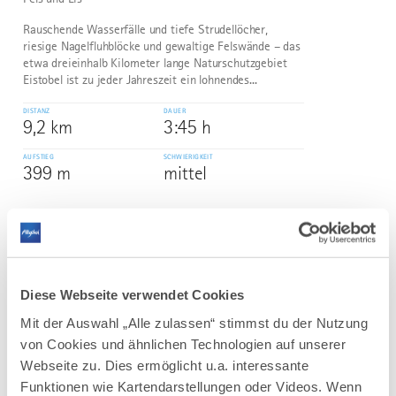
Rauschende Wasserfälle und tiefe Strudellöcher,
riesige Nagelfluhblöcke und gewaltige Felswände – das
etwa dreieinhalb Kilometer lange Naturschutzgebiet
Eistobel ist zu jeder Jahreszeit ein lohnendes...
DISTANZ
DAUER
9,2 km
3:45 h
AUFSTIEG
SCHWIERIGKEIT
399 m
mittel
mehr
dazu
WANDERTOUR
Bad Wurzach | Wanderweg Nr. 5 –
3
©
Käserei-Tour – zusehen, staunen und
Diese Webseite verwendet Cookies
probieren
Mit der Auswahl „Alle zulassen“ stimmst du der Nutzung
Diese schöne Wanderung führt uns durch den
von Cookies und ähnlichen Technologien auf unserer
Stadtwald zum Käserei-Museum in Gospoldshofen und
Webseite zu. Dies ermöglicht u.a. interessante
über das kleinere Herrgottsried zurück nach Bad
Funktionen wie Kartendarstellungen oder Videos. Wenn
Wurzach.