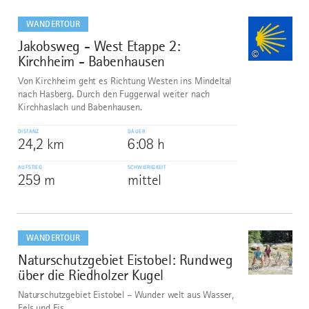
mehr
dazu
WANDERTOUR
Jakobsweg - West Etappe 2:
1
©
Kirchheim - Babenhausen
Von Kirchheim geht es Richtung Westen ins Mindeltal
nach Hasberg. Durch den Fuggerwal weiter nach
Kirchhaslach und Babenhausen.
DISTANZ
DAUER
24,2 km
6:08 h
AUFSTIEG
SCHWIERIGKEIT
259 m
mittel
mehr
dazu
WANDERTOUR
Naturschutzgebiet Eistobel: Rundweg
2
©
über die Riedholzer Kugel
Naturschutzgebiet Eistobel – Wunder welt aus Wasser,
Fels und Eis