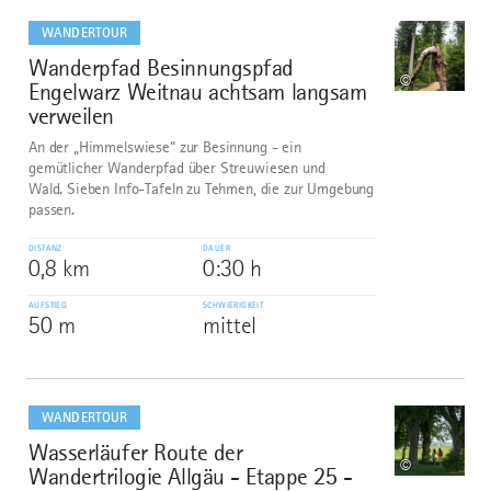
mehr
dazu
WANDERTOUR
Wanderpfad Besinnungspfad
9
©
Engelwarz Weitnau achtsam langsam
verweilen
An der „Himmelswiese“ zur Besinnung - ein
gemütlicher Wanderpfad über Streuwiesen und
Wald. Sieben Info-Tafeln zu Tehmen, die zur Umgebung
passen.
DISTANZ
DAUER
0,8 km
0:30 h
AUFSTIEG
SCHWIERIGKEIT
50 m
mittel
mehr
dazu
WANDERTOUR
Wasserläufer Route der
10
©
Wandertrilogie Allgäu - Etappe 25 -