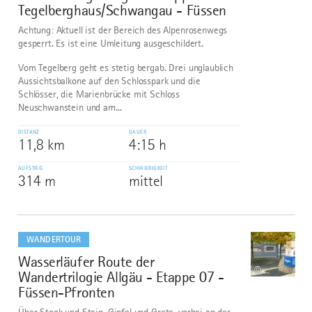
Tegelberghaus/Schwangau - Füssen
Achtung: Aktuell ist der Bereich des Alpenrosenwegs
gesperrt. Es ist eine Umleitung ausgeschildert.
Vom Tegelberg geht es stetig bergab. Drei unglaublich
Aussichtsbalkone auf den Schlosspark und die
Schlösser, die Marienbrücke mit Schloss
Neuschwanstein und am...
DISTANZ
DAUER
11,8 km
4:15 h
AUFSTIEG
SCHWIERIGKEIT
314 m
mittel
mehr
dazu
WANDERTOUR
Wasserläufer Route der
7
©
Wandertrilogie Allgäu - Etappe 07 -
Füssen-Pfronten