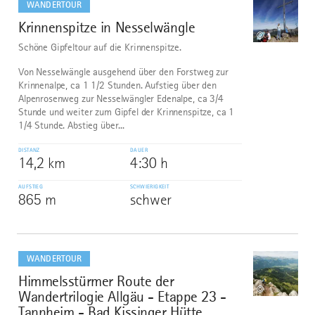
WANDERTOUR
Krinnenspitze in Nesselwängle
1
©
Schöne Gipfeltour auf die Krinnenspitze.
Von Nesselwängle ausgehend über den Forstweg zur
Krinnenalpe, ca 1 1/2 Stunden. Aufstieg über den
Alpenrosenweg zur Nesselwängler Edenalpe, ca 3/4
Stunde und weiter zum Gipfel der Krinnenspitze, ca 1
1/4 Stunde. Abstieg über...
DISTANZ
DAUER
14,2 km
4:30 h
AUFSTIEG
SCHWIERIGKEIT
865 m
schwer
mehr
dazu
WANDERTOUR
Himmelsstürmer Route der
2
©
Wandertrilogie Allgäu - Etappe 23 -
Tannheim - Bad Kissinger Hütte