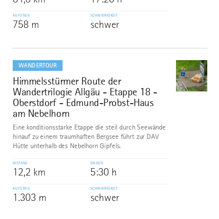
AUFSTIEG
SCHWIERIGKEIT
758 m
schwer
mehr
dazu
WANDERTOUR
Himmelsstürmer Route der
9
©
Wandertrilogie Allgäu - Etappe 18 -
Oberstdorf - Edmund-Probst-Haus
am Nebelhorn
Eine konditionsstarke Etappe die steil durch Seewände
hinauf zu einem traumhaften Bergsee führt zur DAV
Hütte unterhalb des Nebelhorn Gipfels.
DISTANZ
DAUER
12,2 km
5:30 h
AUFSTIEG
SCHWIERIGKEIT
1.303 m
schwer