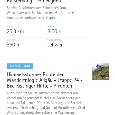
Bolsternang - Ermengerst
Schöne Aussichten vom Schwarzen Grat,
Waldeinsamkeit, Schluchten und Gipfel - eine
konditionell ambitionierte Etappe.
DISTANZ
DAUER
25,3 km
8:00 h
AUFSTIEG
SCHWIERIGKEIT
990 m
schwer
mehr
dazu
WANDERTOUR
Himmelsstürmer Route der
7
©
Wandertrilogie Allgäu - Etappe 24 -
Bad Kissinger Hütte - Pfronten
Auf dieser Etappe ist Trittsicherheit erforderlich.
Vorbei am Aggenstein Gipfel zum Breitenberg und
hinab ins Tal - nach Pfronten. Achtung: der Bereich
zwischen Breitenberg und Gasthof Fallmühle ist Wald-
Wild-Schongebiet. Hier sollte eine Wanderung