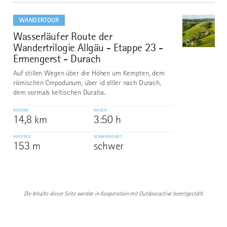
mehr
dazu
WANDERTOUR
Wasserläufer Route der
10
©
Wandertrilogie Allgäu - Etappe 23 -
Ermengerst - Durach
Auf stillen Wegen über die Höhen um Kempten, dem
römischen Cmpodunum, über id eIller nach Durach,
dem vormals keltischen Duraha.
DISTANZ
DAUER
14,8 km
3:50 h
AUFSTIEG
SCHWIERIGKEIT
153 m
schwer
Die Inhalte dieser Seite werden in Kooperation mit Outdooractive bereitgestellt.