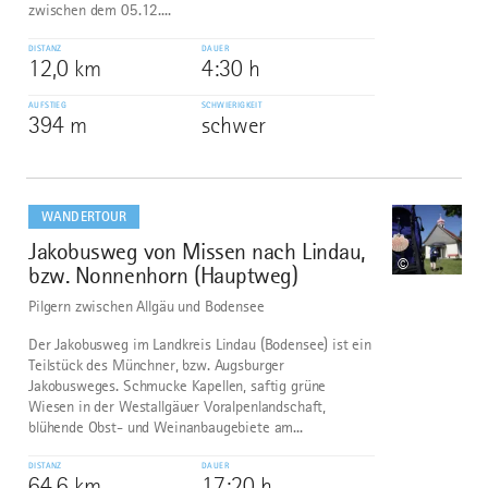
zwischen dem 05.12....
DISTANZ
DAUER
12,0 km
4:30 h
AUFSTIEG
SCHWIERIGKEIT
394 m
schwer
mehr
dazu
WANDERTOUR
Jakobusweg von Missen nach Lindau,
8
©
bzw. Nonnenhorn (Hauptweg)
Pilgern zwischen Allgäu und Bodensee
Der Jakobusweg im Landkreis Lindau (Bodensee) ist ein
Teilstück des Münchner, bzw. Augsburger
Jakobusweges. Schmucke Kapellen, saftig grüne
Wiesen in der Westallgäuer Voralpenlandschaft,
blühende Obst- und Weinanbaugebiete am...
DISTANZ
DAUER
64,6 km
17:20 h