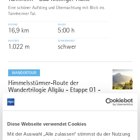
Eine schöner Aufstieg und Übernachtung mit Blick ins
Tannheimer Tal.
DISTANZ
DAUER
16,9 km
5:00 h
AUFSTIEG
SCHWIERIGKEIT
1.022 m
schwer
mehr
dazu
WANDERTOUR
Himmelsstürmer-Route der
3
©
Wandertrilogie Allgäu - Etappe 01 -
Etappe 24
Die Himmelsstürmer Route besteht aus 24 Etappen
(ohne Zuwegungen gerechnet) und ist insgesamt 358
km lang.
Diese Webseite verwendet Cookies
DISTANZ
DAUER
387,1 km
139:45 h
Mit der Auswahl „Alle zulassen“ stimmst du der Nutzung