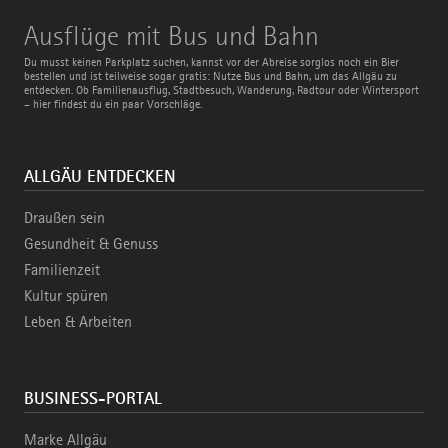
Ausflüge
Ausflüge mit Bus und Bahn
mit
Bus
Du musst keinen Parkplatz suchen, kannst vor der Abreise sorglos noch ein Bier
und
bestellen und ist teilweise sogar gratis: Nutze Bus und Bahn, um das Allgäu zu
Bahn
entdecken. Ob Familienausflug, Stadtbesuch, Wanderung, Radtour oder Wintersport
– hier findest du ein paar Vorschläge.
ALLGÄU ENTDECKEN
Draußen sein
Gesundheit & Genuss
Familienzeit
Kultur spüren
Leben & Arbeiten
BUSINESS-PORTAL
Marke Allgäu