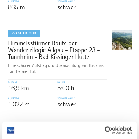
AUFSTIEG
SCHWIERIGKEIT
865 m
schwer
mehr
dazu
WANDERTOUR
Himmelsstürmer Route der
2
©
Wandertrilogie Allgäu - Etappe 23 -
Tannheim - Bad Kissinger Hütte
Eine schöner Aufstieg und Übernachtung mit Blick ins
Tannheimer Tal.
DISTANZ
DAUER
16,9 km
5:00 h
AUFSTIEG
SCHWIERIGKEIT
1.022 m
schwer
mehr
dazu
WANDERTOUR