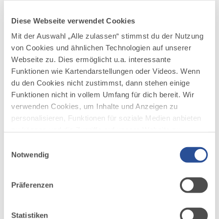
Himmelsstürmer-Route der
3
©
Wandertrilogie Allgäu - Etappe 01 -
Diese Webseite verwendet Cookies
Etappe 24
Mit der Auswahl „Alle zulassen“ stimmst du der Nutzung
Die Himmelsstürmer Route besteht aus 24 Etappen
(ohne Zuwegungen gerechnet) und ist insgesamt 358
von Cookies und ähnlichen Technologien auf unserer
km lang.
Webseite zu. Dies ermöglicht u.a. interessante
Funktionen wie Kartendarstellungen oder Videos. Wenn
DISTANZ
DAUER
387,1 km
139:45 h
du den Cookies nicht zustimmst, dann stehen einige
Funktionen nicht in vollem Umfang für dich bereit. Wir
AUFSTIEG
SCHWIERIGKEIT
18.786 m
schwer
verwenden Cookies, um Inhalte und Anzeigen zu
personalisieren, Funktionen für soziale Medien anbieten
zu können und die Zugriffe auf unsere Website zu
mehr
analysieren. Außerdem geben wir Informationen zu
dazu
Einwilligungsauswahl
WANDERTOUR
deiner Verwendung unserer Website an unsere Partner
Notwendig
Wiesengänger-Route der
4
für soziale Medien, Werbung und Analysen weiter.
©
Wandertrilogie Allgäu - Etappe 01 -
Unsere Partner führen diese Informationen
Etappe 22
Präferenzen
möglicherweise mit weiteren Daten zusammen, die du
Die Route des Wiesengänger führt mit einer Länge von
ihnen bereitgestellt hast oder die sie im Rahmen Ihrer
438 km durch die wunderschöne Hügellandschaft im
Nutzung der Dienste gesammelt haben.
Statistiken
über die Terrassen im Osten.