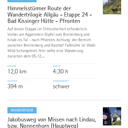
Himmelsstürmer Route der
7
©
Wandertrilogie Allgäu - Etappe 24 -
Bad Kissinger Hütte - Pfronten
Auf dieser Etappe ist Trittsicherheit erforderlich.
Vorbei am Aggenstein Gipfel zum Breitenberg und
hinab ins Tal - nach Pfronten. Achtung: der Bereich
zwischen Breitenberg und Gasthof Fallmühle ist Wald-
Wild-Schongebiet. Hier sollte eine Wanderung
zwischen dem 05.12....
DISTANZ
DAUER
12,0 km
4:30 h
AUFSTIEG
SCHWIERIGKEIT
394 m
schwer
mehr
dazu
WANDERTOUR
Jakobusweg von Missen nach Lindau,
8
©
bzw. Nonnenhorn (Hauptweg)