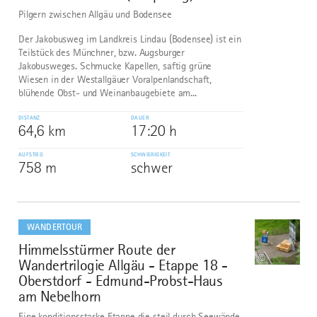
Pilgern zwischen Allgäu und Bodensee
Der Jakobusweg im Landkreis Lindau (Bodensee) ist ein
Teilstück des Münchner, bzw. Augsburger
Jakobusweges. Schmucke Kapellen, saftig grüne
Wiesen in der Westallgäuer Voralpenlandschaft,
blühende Obst- und Weinanbaugebiete am...
DISTANZ
DAUER
64,6 km
17:20 h
AUFSTIEG
SCHWIERIGKEIT
758 m
schwer
mehr
dazu
WANDERTOUR
Himmelsstürmer Route der
9
©
Wandertrilogie Allgäu - Etappe 18 -
Oberstdorf - Edmund-Probst-Haus
am Nebelhorn
Eine konditionsstarke Etappe die steil durch Seewände