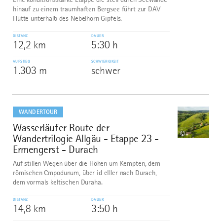
hinauf zu einem traumhaften Bergsee führt zur DAV
Hütte unterhalb des Nebelhorn Gipfels.
DISTANZ
DAUER
12,2 km
5:30 h
AUFSTIEG
SCHWIERIGKEIT
1.303 m
schwer
mehr
dazu
WANDERTOUR
Wasserläufer Route der
10
©
Wandertrilogie Allgäu - Etappe 23 -
Ermengerst - Durach
Auf stillen Wegen über die Höhen um Kempten, dem
römischen Cmpodunum, über id eIller nach Durach,
dem vormals keltischen Duraha.
DISTANZ
DAUER
14,8 km
3:50 h