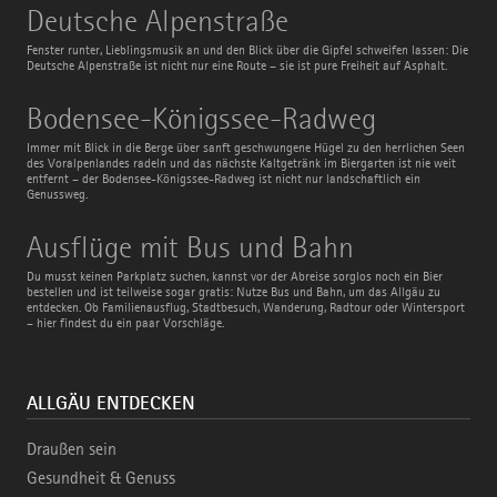
Deutsche
Deutsche Alpenstraße
Alpenstraße
Fenster runter, Lieblingsmusik an und den Blick über die Gipfel schweifen lassen: Die
Deutsche Alpenstraße ist nicht nur eine Route – sie ist pure Freiheit auf Asphalt.
Bodensee-
Bodensee-Königssee-Radweg
Königssee-
Radweg
Immer mit Blick in die Berge über sanft geschwungene Hügel zu den herrlichen Seen
des Voralpenlandes radeln und das nächste Kaltgetränk im Biergarten ist nie weit
entfernt – der Bodensee-Königssee-Radweg ist nicht nur landschaftlich ein
Genussweg.
Ausflüge
Ausflüge mit Bus und Bahn
mit
Bus
Du musst keinen Parkplatz suchen, kannst vor der Abreise sorglos noch ein Bier
und
bestellen und ist teilweise sogar gratis: Nutze Bus und Bahn, um das Allgäu zu
Bahn
entdecken. Ob Familienausflug, Stadtbesuch, Wanderung, Radtour oder Wintersport
– hier findest du ein paar Vorschläge.
ALLGÄU ENTDECKEN
Draußen sein
Gesundheit & Genuss