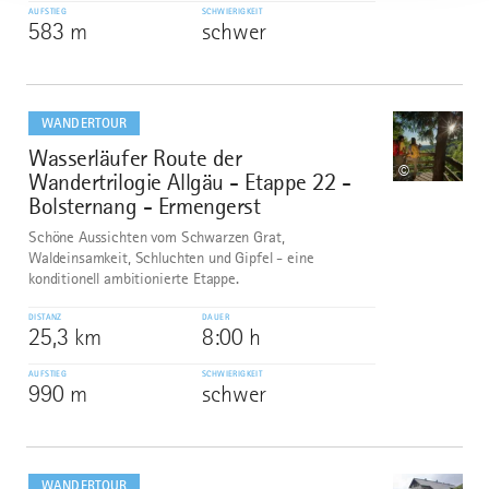
AUFSTIEG
SCHWIERIGKEIT
583 m
schwer
mehr
dazu
WANDERTOUR
Wasserläufer Route der
6
©
Wandertrilogie Allgäu - Etappe 22 -
Bolsternang - Ermengerst
Schöne Aussichten vom Schwarzen Grat,
Waldeinsamkeit, Schluchten und Gipfel - eine
konditionell ambitionierte Etappe.
DISTANZ
DAUER
25,3 km
8:00 h
AUFSTIEG
SCHWIERIGKEIT
990 m
schwer
mehr
dazu
WANDERTOUR