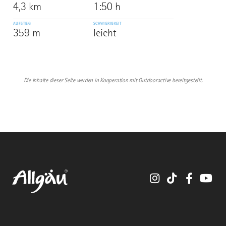
4,3 km
1:50 h
AUFSTIEG
SCHWIERIGKEIT
359 m
leicht
Die Inhalte dieser Seite werden in Kooperation mit Outdooractive bereitgestellt.
Instagram
TikTok
Faceboo
You