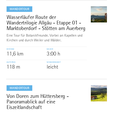
mehr
dazu
WANDERTOUR
Wasserläufer Route der
8
©
Wandertrilogie Allgäu - Etappe 01 -
Marktoberdorf - Stötten am Auerberg
Eine Tour für Botanikfreunde. Vorbei an Kapellen und
Kirchen und durch Weiler und Wälder.
DISTANZ
DAUER
11,6 km
3:00 h
AUFSTIEG
SCHWIERIGKEIT
118 m
leicht
mehr
dazu
WANDERTOUR
Von Doren zum Hüttersberg -
9
©
Panoramablick auf eine
Eiszeitlandschaft