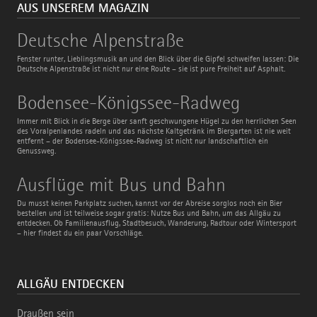
AUS UNSEREM MAGAZIN
Deutsche
Deutsche Alpenstraße
Alpenstraße
Fenster runter, Lieblingsmusik an und den Blick über die Gipfel schweifen lassen: Die
Deutsche Alpenstraße ist nicht nur eine Route – sie ist pure Freiheit auf Asphalt.
Bodensee-
Bodensee-Königssee-Radweg
Königssee-
Radweg
Immer mit Blick in die Berge über sanft geschwungene Hügel zu den herrlichen Seen
des Voralpenlandes radeln und das nächste Kaltgetränk im Biergarten ist nie weit
entfernt – der Bodensee-Königssee-Radweg ist nicht nur landschaftlich ein
Genussweg.
Ausflüge
Ausflüge mit Bus und Bahn
mit
Bus
Du musst keinen Parkplatz suchen, kannst vor der Abreise sorglos noch ein Bier
und
bestellen und ist teilweise sogar gratis: Nutze Bus und Bahn, um das Allgäu zu
Bahn
entdecken. Ob Familienausflug, Stadtbesuch, Wanderung, Radtour oder Wintersport
– hier findest du ein paar Vorschläge.
ALLGÄU ENTDECKEN
Draußen sein