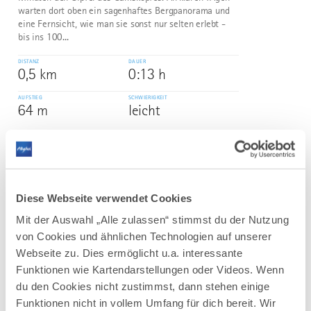
warten dort oben ein sagenhaftes Bergpanorama und
eine Fernsicht, wie man sie sonst nur selten erlebt -
bis ins 100...
DISTANZ
DAUER
0,5 km
0:13 h
AUFSTIEG
SCHWIERIGKEIT
64 m
leicht
mehr
dazu
WANDERTOUR
Terrainkurweg IV Bad Wörishofen
3
Diese Webseite verwendet Cookies
In und um Bad Wörishofen stehen Ihnen
Mit der Auswahl „Alle zulassen“ stimmst du der Nutzung
fünf Terrainkurwege (blau punktierte Linie) und drei
von Cookies und ähnlichen Technologien auf unserer
Nordic-Walking-Runden mit unterschiedlichen Längen
und Schwierigkeitsgraden zur Verfügung.
Webseite zu. Dies ermöglicht u.a. interessante
Die ausgeschilderten Touren führen durch die hügelige
Funktionen wie Kartendarstellungen oder Videos. Wenn
Wohlfühllandschaft des...
du den Cookies nicht zustimmst, dann stehen einige
Funktionen nicht in vollem Umfang für dich bereit. Wir
DISTANZ
DAUER