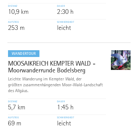
DISTANZ
DAUER
10,9 km
2:30 h
AUFSTIEG
SCHWIERIGKEIT
253 m
leicht
mehr
dazu
WANDERTOUR
MOOSAIKREICH KEMPTER WALD -
7
©
Moorwanderrunde Bodelsberg
Leichte Wanderung im Kempter Wald, der
größten zusammenhängenden Moor-Wald-Landschaft
des Allgäus.
DISTANZ
DAUER
5,7 km
1:45 h
AUFSTIEG
SCHWIERIGKEIT
69 m
leicht