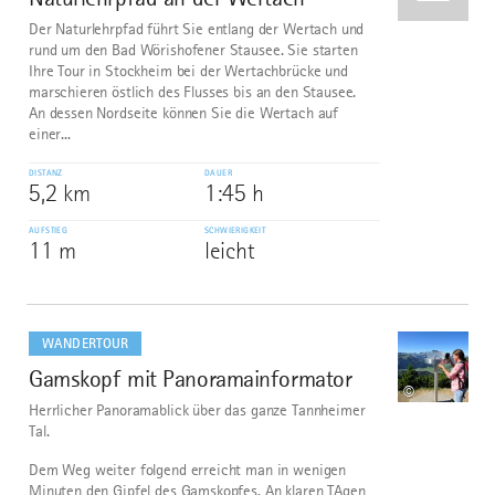
Der Naturlehrpfad führt Sie entlang der Wertach und
rund um den Bad Wörishofener Stausee. Sie starten
Ihre Tour in Stockheim bei der Wertachbrücke und
marschieren östlich des Flusses bis an den Stausee.
An dessen Nordseite können Sie die Wertach auf
einer...
DISTANZ
DAUER
5,2 km
1:45 h
AUFSTIEG
SCHWIERIGKEIT
11 m
leicht
mehr
dazu
WANDERTOUR
Gamskopf mit Panoramainformator
2
©
Herrlicher Panoramablick über das ganze Tannheimer
Tal.
Dem Weg weiter folgend erreicht man in wenigen
Minuten den Gipfel des Gamskopfes. An klaren TAgen