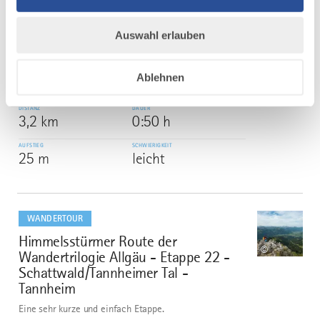
mehr
dazu
WANDERTOUR
Auswahl erlauben
Genießerweg Nonnenhorn
5
©
Genießerweg Nonnenhorn - Auf den Spuren von Obst,
Ablehnen
Wein und See
DISTANZ
DAUER
3,2 km
0:50 h
AUFSTIEG
SCHWIERIGKEIT
25 m
leicht
mehr
dazu
WANDERTOUR
Himmelsstürmer Route der
6
©
Wandertrilogie Allgäu - Etappe 22 -
Schattwald/Tannheimer Tal -
Tannheim
Eine sehr kurze und einfach Etappe.