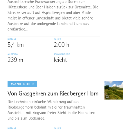
Aussichtsreiche Rundwanderung ab Doren zum
Hüttersberg und über Halden zurück zur Ortsmitte. Die
Strecke verläuft auf Asphaltwegen und über Pfade
meist in offener Landschaft und bietet viele schöne
Ausblicke auf die umliegende Landschaft und das
großartige...
DISTANZ
DAUER
5,4 km
2:00 h
AUFSTIEG
SCHWIERIGKEIT
239 m
leicht
mehr
dazu
WANDERTOUR
Von Grasgehren zum Riedberger Horn
10
©
Die technisch einfache Wanderung auf das
Riedbergerhorn belohnt mit einer traumhaften
Aussicht – mit ringsum freier Sicht in die Hochalpen
und bis zum Bodensee.
DISTANZ
DAUER