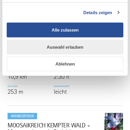
Details zeigen
mehr
dazu
WANDERTOUR
Alle zulassen
Himmelsstürmer Route der
6
©
Wandertrilogie Allgäu - Etappe 22 -
Schattwald/Tannheimer Tal -
Auswahl erlauben
Tannheim
Eine sehr kurze und einfach Etappe.
Ablehnen
DISTANZ
DAUER
10,9 km
2:30 h
AUFSTIEG
SCHWIERIGKEIT
253 m
leicht
mehr
dazu
WANDERTOUR
MOOSAIKREICH KEMPTER WALD -
7
©