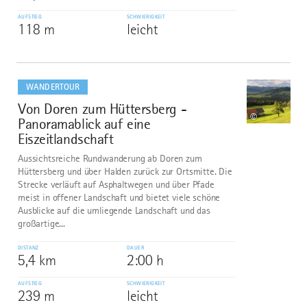
AUFSTIEG
SCHWIERIGKEIT
118 m
leicht
mehr
dazu
WANDERTOUR
Von Doren zum Hüttersberg -
9
©
Panoramablick auf eine
Eiszeitlandschaft
Aussichtsreiche Rundwanderung ab Doren zum
Hüttersberg und über Halden zurück zur Ortsmitte. Die
Strecke verläuft auf Asphaltwegen und über Pfade
meist in offener Landschaft und bietet viele schöne
Ausblicke auf die umliegende Landschaft und das
großartige...
DISTANZ
DAUER
5,4 km
2:00 h
AUFSTIEG
SCHWIERIGKEIT
239 m
leicht