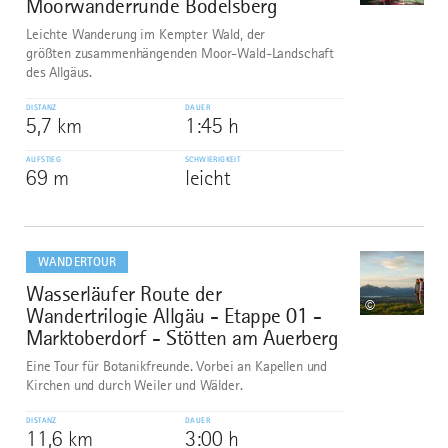
Moorwanderrunde Bodelsberg
Leichte Wanderung im Kempter Wald, der
größten zusammenhängenden Moor-Wald-Landschaft
des Allgäus.
DISTANZ
DAUER
5,7 km
1:45 h
AUFSTIEG
SCHWIERIGKEIT
69 m
leicht
mehr
dazu
WANDERTOUR
Wasserläufer Route der
8
©
Wandertrilogie Allgäu - Etappe 01 -
Marktoberdorf - Stötten am Auerberg
Eine Tour für Botanikfreunde. Vorbei an Kapellen und
Kirchen und durch Weiler und Wälder.
DISTANZ
DAUER
11,6 km
3:00 h