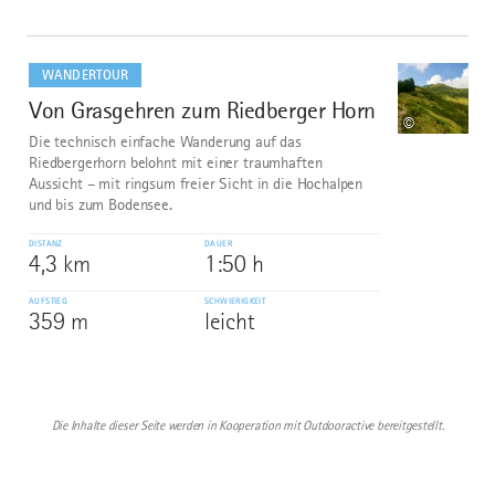
mehr
dazu
WANDERTOUR
Von Grasgehren zum Riedberger Horn
10
©
Die technisch einfache Wanderung auf das
Riedbergerhorn belohnt mit einer traumhaften
Aussicht – mit ringsum freier Sicht in die Hochalpen
und bis zum Bodensee.
DISTANZ
DAUER
4,3 km
1:50 h
AUFSTIEG
SCHWIERIGKEIT
359 m
leicht
Die Inhalte dieser Seite werden in Kooperation mit Outdooractive bereitgestellt.