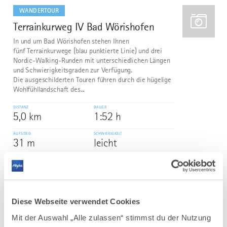
dazu
WANDERTOUR
Terrainkurweg IV Bad Wörishofen
3
In und um Bad Wörishofen stehen Ihnen
fünf Terrainkurwege (blau punktierte Linie) und drei
Nordic-Walking-Runden mit unterschiedlichen Längen
und Schwierigkeitsgraden zur Verfügung.
Die ausgeschilderten Touren führen durch die hügelige
Wohlfühllandschaft des...
DISTANZ
DAUER
5,0 km
1:52 h
AUFSTIEG
SCHWIERIGKEIT
31 m
leicht
mehr
dazu
WANDERTOUR
Bergwald-Runde
4
Diese Webseite verwendet Cookies
©
Der Spaziergang führt durch den Mindelheimer
Mit der Auswahl „Alle zulassen“ stimmst du der Nutzung
Bergwald, ein ca. zwei Quadratkilometer großer