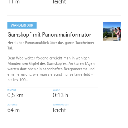
11 m
leicht
mehr
dazu
WANDERTOUR
Gamskopf mit Panoramainformator
2
©
Herrlicher Panoramablick über das ganze Tannheimer
Tal.
Dem Weg weiter folgend erreicht man in wenigen
Minuten den Gipfel des Gamskopfes. An klaren TAgen
warten dort oben ein sagenhaftes Bergpanorama und
eine Fernsicht, wie man sie sonst nur selten erlebt -
bis ins 100...
DISTANZ
DAUER
0,5 km
0:13 h
AUFSTIEG
SCHWIERIGKEIT
64 m
leicht
mehr