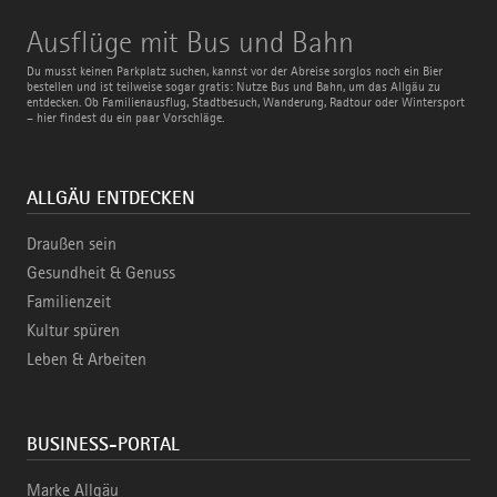
Ausflüge
Ausflüge mit Bus und Bahn
mit
Bus
Du musst keinen Parkplatz suchen, kannst vor der Abreise sorglos noch ein Bier
und
bestellen und ist teilweise sogar gratis: Nutze Bus und Bahn, um das Allgäu zu
Bahn
entdecken. Ob Familienausflug, Stadtbesuch, Wanderung, Radtour oder Wintersport
– hier findest du ein paar Vorschläge.
ALLGÄU ENTDECKEN
Draußen sein
Gesundheit & Genuss
Familienzeit
Kultur spüren
Leben & Arbeiten
BUSINESS-PORTAL
Marke Allgäu