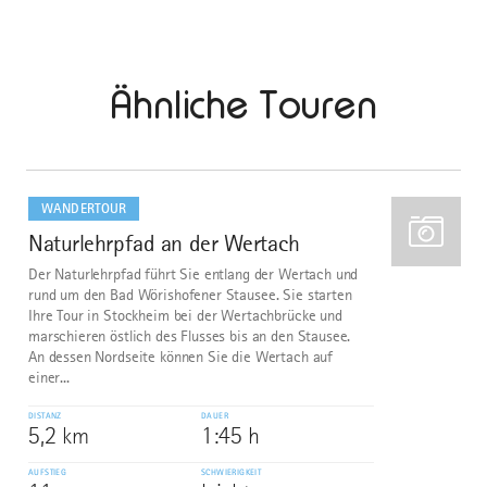
Ähnliche Touren
mehr
dazu
WANDERTOUR
Naturlehrpfad an der Wertach
1
Der Naturlehrpfad führt Sie entlang der Wertach und
rund um den Bad Wörishofener Stausee. Sie starten
Ihre Tour in Stockheim bei der Wertachbrücke und
marschieren östlich des Flusses bis an den Stausee.
An dessen Nordseite können Sie die Wertach auf
einer...
DISTANZ
DAUER
5,2 km
1:45 h
AUFSTIEG
SCHWIERIGKEIT