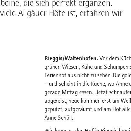
eine, die sich perfekt ergänzen.
iele Allgäuer Höfe ist, erfahren wir
Rieggis/Waltenhofen.
Vor dem Küch
grünen Wiesen, Kühe und Schumpen s
Ferienhof aus nicht zu sehen. Die g
– und scheint in die Küche, wo Anne 
gerade Mittag essen. „Jetzt schnaufen
abgereist, neue kommen erst um Weih
geputzt, aufgeräumt und am Hof alles
Anne Schöll.
Wie lange es den Hof in Rieggis berei