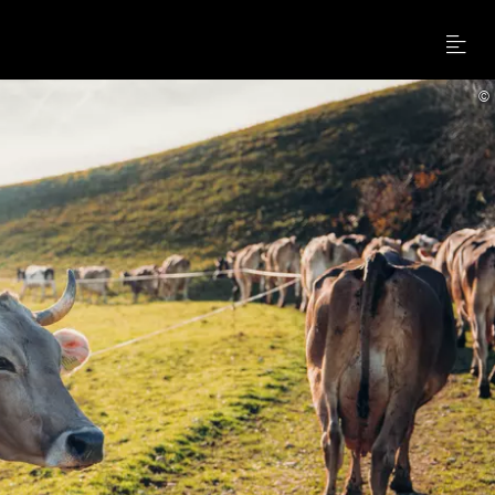
Menu
©