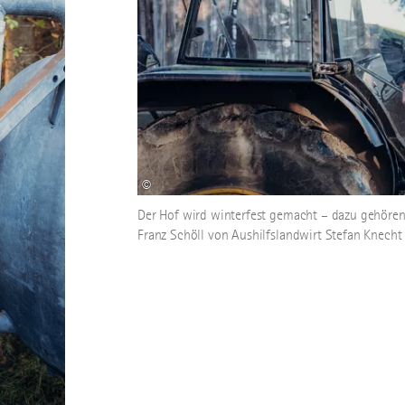
©
Der Hof wird winterfest gemacht – dazu gehören
Franz Schöll von Aushilfslandwirt Stefan Knecht (