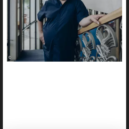
©
IM PORTRÄT
Benjamin Sahler -
Festspielhaus Füssen
Er hat den König zurück nach Füssen gebracht. Und
vermutlich hätte Ludwig II. seine Freude daran
gehabt, wie beharrlich Benjamin Sahler 2016 seine
Vision, das Ludwig²-Musical wieder im Festspielhaus
Neuschwanstein aufzuführen, in die Tat umsetzte.