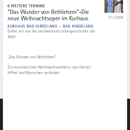
6 WEITERE TERMINE
"Das Wunder von Bethlehem"-Die
6
neue Weihnachtsoper im Kurhaus
27.11.2026
KURHAUS BAD HINDELANG — BAD HINDELANG
Erlebt mit uns die berühmteste Liebesgeschichte der
Welt:
„Das Wunder von Bethlehem“
Ein musikalisches Weihnachtserlebnis, das Herzen
öffnet und Menschen verbindet
Instagram
TikTok
Faceboo
You