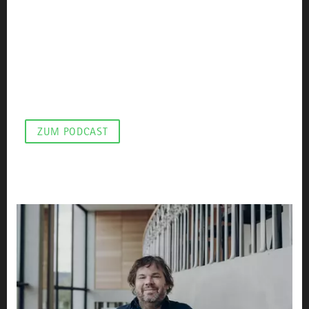
glücklich und dankbar?
Der Musicaldarsteller und Schauspieler Jan Ammann
ist fasziniert von der Wirkung des Allgäus. Ob es an
seiner Rolle des König Ludwigs II. liegt, welchen er
seit 25 Jahren am Festspielhaus Neuschwanstein
verkörpert?
ZUM PODCAST