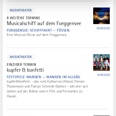
mehr
dazu
MUSIKTHEATER
8 WEITERE TERMINE
Musicalschiff auf dem Forggensee
2
09.08.2026
FORGGENSEE-SCHIFFFAHRT — FÜSSEN
Eine Musical-Reise auf dem Forggensee.
mehr
dazu
MUSIKTHEATER
EINZIGER TERMIN
kupfer & konfetti
3
16.08.2026
FESTSPIELE WANGEN — WANGEN IM ALLGÄU
kupfer&konfetti – das sind Katharina Uhland, Florian
Thunemann und Florian Schmidt-Gahlen – alle drei seit
Jahren auf der Bühne und in Film und Fernsehen zu
Hause.
mehr
dazu