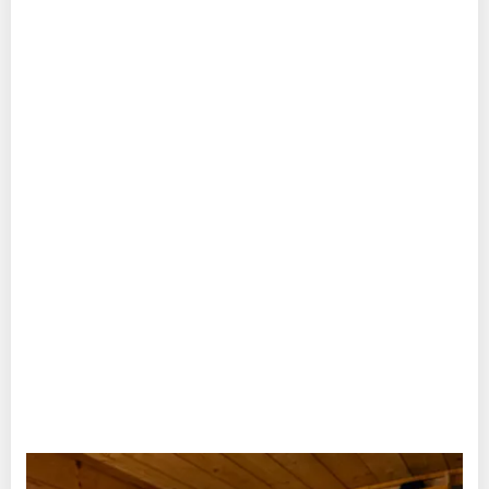
Württembergisches Allgäu in Wangen statt, die seit über
30 Jahren mit großer Kompetenz und ebensolcher
Qualität Projekte realisiert, die das Kulturleben der
Region bereichern. Seit Jahrzehnten ist auch das Modeon
in Marktoberdorf eine beliebte Bühne für Musicals,
Ballettvorstellungen, Kabarett und Opern. Aus dem
Allgäuer Kulturleben nicht mehr wegzudenken ist die
Bühne der bigBox in Kempten. Auch dort finden große
Konzerte, Poetry Slams, Musicals-, Comedy- und
Blasmusikveranstaltungen statt.