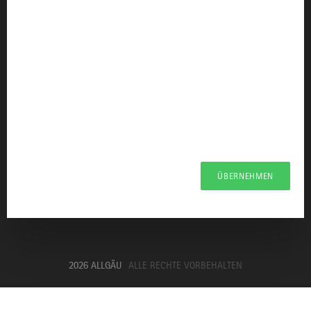
KONTAKT & INFORMATION
info@allgaeu.de
Allgäu GmbH
Presseportal Allgäu
Datenschutzerklärung
Haftungsausschluss
Erklärung zur Barrierefreiheit
ÜBERNEHMEN
Unsere Haltung zu Künstlicher Intelligenz
Impressum
2026 ALLGÄU
ALLE RECHTE VORBEHALTEN