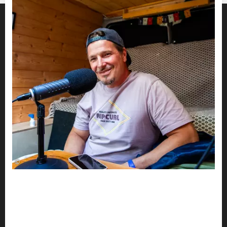
©
DER ALLGÄU PODCAST
Jan Ammann, warum
bist du im Allgäu so