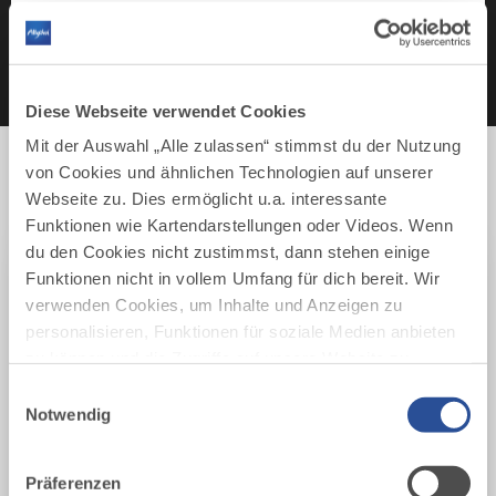
ZUM PORTRÄT
Diese Webseite verwendet Cookies
Mit der Auswahl „Alle zulassen“ stimmst du der Nutzung
von Cookies und ähnlichen Technologien auf unserer
Webseite zu. Dies ermöglicht u.a. interessante
Funktionen wie Kartendarstellungen oder Videos. Wenn
DAZU PASSEND
du den Cookies nicht zustimmst, dann stehen einige
Musikschauspiel im Allgäu
Funktionen nicht in vollem Umfang für dich bereit. Wir
verwenden Cookies, um Inhalte und Anzeigen zu
ORT
personalisieren, Funktionen für soziale Medien anbieten
zu können und die Zugriffe auf unsere Website zu
Ort
analysieren. Außerdem geben wir Informationen zu
Einwilligungsauswahl
deiner Verwendung unserer Website an unsere Partner
Notwendig
DATUM
für soziale Medien, Werbung und Analysen weiter.
Datum
Unsere Partner führen diese Informationen
Präferenzen
möglicherweise mit weiteren Daten zusammen, die du