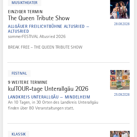
MUSIKTHEATER
EINZIGER TERMIN
The Queen Tribute Show
4
28.08.2026
ALLGÄUER FREILICHTBÜHNE ALTUSRIED —
ALTUSRIED
sommerFESTIVAL Altusried 2026
BREAK FREE – THE QUEEN TRIBUTE SHOW
mehr
dazu
FESTIVAL
9 WEITERE TERMINE
kulTOUR-tage Unterallgäu 2026
5
25.09.2026
LANDKREIS UNTERALLGÄU — MINDELHEIM
An 10 Tagen, in 30 Orten des Landkreis Unterallgäu
finden über 80 Veranstaltungen statt.
mehr
dazu
KLASSIK