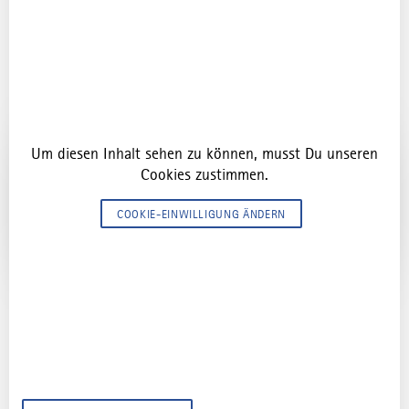
Füssen und dem "Cura Sui Yogafestival" im Kloster Irsee.
Um diesen Inhalt sehen zu können, musst Du unseren
Cookies zustimmen.
COOKIE-EINWILLIGUNG ÄNDERN
Festival-Vibes im Allgäu
Von Blasmusik bis Beats: Noch mehr Videos von Festivals
im Allgäu findest du in unserer TikTok-Playlist.