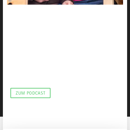
©
DER ALLGÄU PODCAST
Go to Gö Festival, wie
funktioniert Integration
durch Sport und Musik
Vom bescheidenen Fußballturnier zum
herausragenden “Go to Gö” Festival! Seit 1993 zieht
es Tausende nach Görisried. Gemeinschaft und Musik
verbinden - eine Erfolgsgeschichte mit Herz und
Hingabe.
ZUM PODCAST