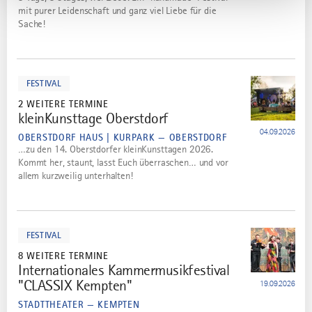
mit purer Leidenschaft und ganz viel Liebe für die
Sache!
mehr
dazu
FESTIVAL
2 WEITERE TERMINE
kleinKunsttage Oberstdorf
3
04.09.2026
OBERSTDORF HAUS | KURPARK — OBERSTDORF
…zu den 14. Oberstdorfer kleinKunsttagen 2026.
Kommt her, staunt, lasst Euch überraschen… und vor
allem kurzweilig unterhalten!
mehr
dazu
FESTIVAL
8 WEITERE TERMINE
Internationales Kammermusikfestival
4
"CLASSIX Kempten"
19.09.2026
STADTTHEATER — KEMPTEN