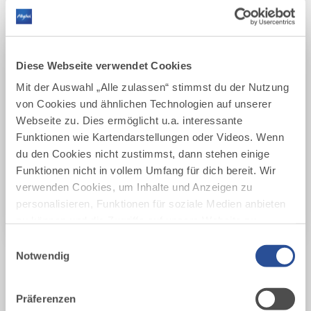
ALLES DURCHSUCHEN
Festivals im Allgäu
Diese Webseite verwendet Cookies
ORT
Mit der Auswahl „Alle zulassen“ stimmst du der Nutzung
von Cookies und ähnlichen Technologien auf unserer
Ort
Webseite zu. Dies ermöglicht u.a. interessante
Funktionen wie Kartendarstellungen oder Videos. Wenn
du den Cookies nicht zustimmst, dann stehen einige
DATUM
Funktionen nicht in vollem Umfang für dich bereit. Wir
Datum
verwenden Cookies, um Inhalte und Anzeigen zu
personalisieren, Funktionen für soziale Medien anbieten
zu können und die Zugriffe auf unsere Website zu
JETZT SUCHEN
analysieren. Außerdem geben wir Informationen zu
Einwilligungsauswahl
deiner Verwendung unserer Website an unsere Partner
Notwendig
Wir haben 5 Treffer für dich gefunden.
für soziale Medien, Werbung und Analysen weiter.
Unsere Partner führen diese Informationen
AUF DER KARTE ZEIGEN
Präferenzen
möglicherweise mit weiteren Daten zusammen, die du