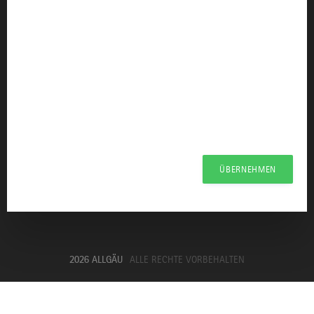
KONTAKT & INFORMATION
info@allgaeu.de
Allgäu GmbH
Presseportal Allgäu
Datenschutzerklärung
Haftungsausschluss
Erklärung zur Barrierefreiheit
ÜBERNEHMEN
Unsere Haltung zu Künstlicher Intelligenz
Impressum
2026 ALLGÄU
ALLE RECHTE VORBEHALTEN