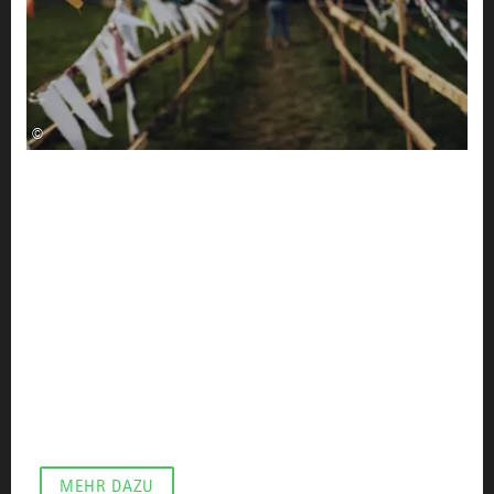
©
IM PORTRÄT
Marco König - Allgäu
Finest Festival
Wenn man jung ist, kann im Allgäu kulturell schon
mal der sprichwörtliche Hund begraben sein. Vor
allem, wenn man sich eher in den Subkulturen als
dem Mainstream zuhause fühlt. Die einen ziehen dann
weg, in die großen Städte der Welt - die anderen
bringen sich einfach „ihre“ Kultur ins Allgäu. So wie
das Marco König aus Wangen seit 2013 macht.
MEHR DAZU