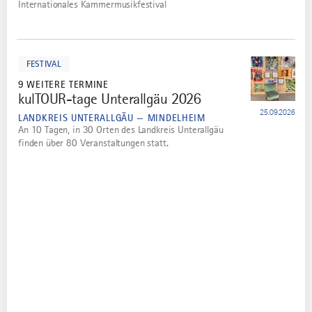
Internationales Kammermusikfestival
mehr
dazu
FESTIVAL
9 WEITERE TERMINE
kulTOUR-tage Unterallgäu 2026
5
25.09.2026
LANDKREIS UNTERALLGÄU — MINDELHEIM
An 10 Tagen, in 30 Orten des Landkreis Unterallgäu
finden über 80 Veranstaltungen statt.
FÜR DICH AUSGESUCHT
Dazu passende Artikel