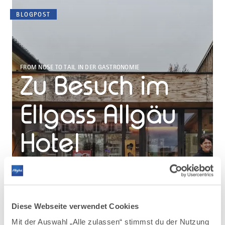
BLOGPOST
FROM NOSE TO TAIL IN DER GASTRONOMIE
Zu Besuch im
Ellgass Allgäu
Hotel
„Küche, die weiter geht“ – das ist das Konzept, das
im Argenbühler Ellgass Allgäu-Hotel mit eigener
Hofwirtschaft gelebt wird. Dazu zählt auch ganz klar
der from nose to tail-Ansatz. Wir haben dem
Diese Webseite verwendet Cookies
Hausherr und Koch über die Schulter geschaut.
Mit der Auswahl „Alle zulassen“ stimmst du der Nutzung