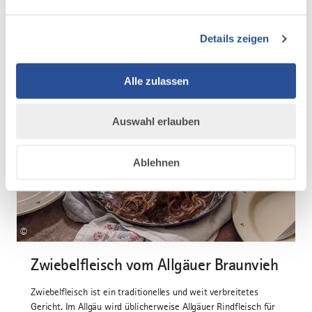
Details zeigen
DAZU PASSEND
Für dich ausgesucht
Alle zulassen
Auswahl erlauben
REZEPT
Ablehnen
MIT VIDEO
©
Zwiebelfleisch vom Allgäuer Braunvieh
Zwiebelfleisch ist ein traditionelles und weit verbreitetes
Gericht. Im Allgäu wird üblicherweise Allgäuer Rindfleisch für