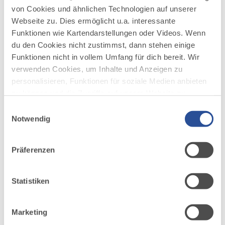
von Cookies und ähnlichen Technologien auf unserer
ZUM PORTRÄT
Webseite zu. Dies ermöglicht u.a. interessante
©
Funktionen wie Kartendarstellungen oder Videos. Wenn
du den Cookies nicht zustimmst, dann stehen einige
Funktionen nicht in vollem Umfang für dich bereit. Wir
verwenden Cookies, um Inhalte und Anzeigen zu
personalisieren, Funktionen für soziale Medien anbieten
zu können und die Zugriffe auf unsere Website zu
analysieren. Außerdem geben wir Informationen zu
Einwilligungsauswahl
deiner Verwendung unserer Website an unsere Partner
Notwendig
für soziale Medien, Werbung und Analysen weiter.
download
Unsere Partner führen diese Informationen
Schaubild Rind - von der Nase bis
Präferenzen
möglicherweise mit weiteren Daten zusammen, die du
zum Schwanz
ihnen bereitgestellt hast oder die sie im Rahmen Ihrer
©
Wo liegt das Tafelspitz und was ist das
Nutzung der Dienste gesammelt haben.
Statistiken
Bürgermeisterstück? Bildlich dargestellt zum
PDF | 344 KB
Downloaden und an den Kühlschrank pinnen!
Marketing