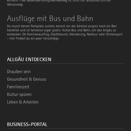
entfernt – der Bodensee-Königssee-Radweg ist nicht nur landschaftlich ein
Genussweg.
Ausflüge
Ausflüge mit Bus und Bahn
mit
Bus
Du musst keinen Parkplatz suchen, kannst vor der Abreise sorglos noch ein Bier
und
bestellen und ist teilweise sogar gratis: Nutze Bus und Bahn, um das Allgäu zu
Bahn
entdecken. Ob Familienausflug, Stadtbesuch, Wanderung, Radtour oder Wintersport
– hier findest du ein paar Vorschläge.
ALLGÄU ENTDECKEN
Draußen sein
Gesundheit & Genuss
Familienzeit
Kultur spüren
Leben & Arbeiten
BUSINESS-PORTAL