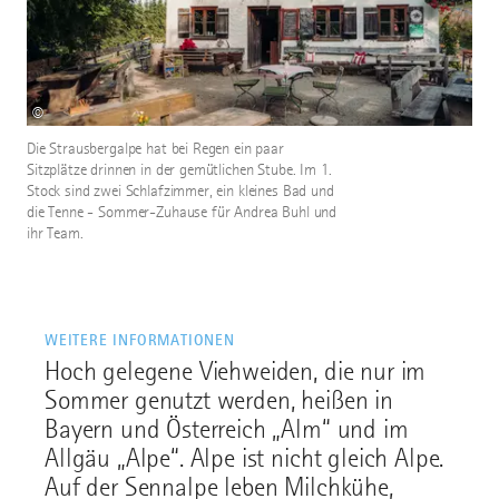
©
Die Strausbergalpe hat bei Regen ein paar
Sitzplätze drinnen in der gemütlichen Stube. Im 1.
Stock sind zwei Schlafzimmer, ein kleines Bad und
die Tenne - Sommer-Zuhause für Andrea Buhl und
ihr Team.
WEITERE INFORMATIONEN
Hoch gelegene Viehweiden, die nur im
Sommer genutzt werden, heißen in
Bayern und Österreich „Alm“ und im
Allgäu „Alpe“. Alpe ist nicht gleich Alpe.
Auf der Sennalpe leben Milchkühe,