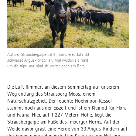
©
Auf der Strausbergalpe trifft man dieses Jahr 33
schwarze Angus-Rinder an. Mal weiden sie rund
um die Alpe, mal sind sie weiter oben am Berg.
Die Luft flimmert an diesem Sommertag auf unserem
Weg entlang des Strausberg Moos, einem
Naturschutzgebiet. Der feuchte Hochmoor-Kessel
stammt noch aus der Eiszeit und ist ein Kleinod für Flora
und Fauna. Hier, auf 1.227 Metern Höhe, liegt die
Strausbergalpe am Fuße des Imberger Horns. Auf der
Weide davor grast eine Herde von 33 Angus-Rindern auf
der Suche nach schmackhaften Kräutern und Gräsern.