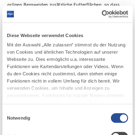
grünen Bergweiden zusätzliche Futterflächen, so dass
das Gras im Tal als Futtergrundlage für den Winter
hergenommen werden kann. Alpen gibt es überhaupt
erst wegen der Tiere. Die Rinder verbringen dort oben
ihre Jugendjahre, dürfen wertvolle Bergkräuter fressen,
Diese Webseite verwendet Cookies
werden wohlgenährt, robust und widerstandsfähig. Die
Mit der Auswahl „Alle zulassen“ stimmst du der Nutzung
Sommerfrische wirkt sich auf die Qualität von Milch und
von Cookies und ähnlichen Technologien auf unserer
Fleisch aus. Und die Bauern im Tal werden durch die
Webseite zu. Dies ermöglicht u.a. interessante
ausgelagerte Tierbetreuung entlastet.
Funktionen wie Kartendarstellungen oder Videos. Wenn
du den Cookies nicht zustimmst, dann stehen einige
Funktionen nicht in vollem Umfang für dich bereit. Wir
verwenden Cookies, um Inhalte und Anzeigen zu
personalisieren, Funktionen für soziale Medien anbieten
zu können und die Zugriffe auf unsere Website zu
analysieren. Außerdem geben wir Informationen zu
Einwilligungsauswahl
deiner Verwendung unserer Website an unsere Partner
Notwendig
für soziale Medien, Werbung und Analysen weiter.
Unsere Partner führen diese Informationen