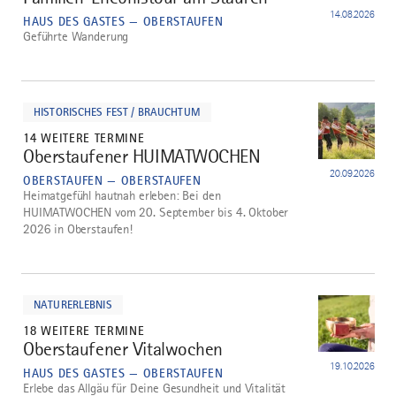
14.08.2026
HAUS DES GASTES — OBERSTAUFEN
Geführte Wanderung
mehr
dazu
HISTORISCHES FEST / BRAUCHTUM
14 WEITERE TERMINE
Oberstaufener HUIMATWOCHEN
3
20.09.2026
OBERSTAUFEN — OBERSTAUFEN
Heimatgefühl hautnah erleben: Bei den
HUIMATWOCHEN vom 20. September bis 4. Oktober
2026 in Oberstaufen!
mehr
dazu
NATURERLEBNIS
18 WEITERE TERMINE
Oberstaufener Vitalwochen
4
19.10.2026
HAUS DES GASTES — OBERSTAUFEN
Erlebe das Allgäu für Deine Gesundheit und Vitalität