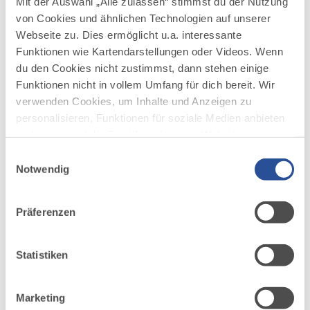
Mit der Auswahl „Alle zulassen“ stimmst du der Nutzung
von Cookies und ähnlichen Technologien auf unserer
Webseite zu. Dies ermöglicht u.a. interessante
Funktionen wie Kartendarstellungen oder Videos. Wenn
du den Cookies nicht zustimmst, dann stehen einige
Funktionen nicht in vollem Umfang für dich bereit. Wir
verwenden Cookies, um Inhalte und Anzeigen zu
personalisieren, Funktionen für soziale Medien anbieten
zu können und die Zugriffe auf unsere Website zu
analysieren. Außerdem geben wir Informationen zu
Einwilligungsauswahl
deiner Verwendung unserer Website an unsere Partner
Notwendig
für soziale Medien, Werbung und Analysen weiter.
Unsere Partner führen diese Informationen
Präferenzen
DAZU PASSEND
möglicherweise mit weiteren Daten zusammen, die du
Ähnliche
ihnen bereitgestellt hast oder die sie im Rahmen Ihrer
Veranstaltungen
Nutzung der Dienste gesammelt haben.
Statistiken
Marketing