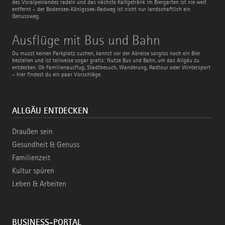
des Voralpenlandes radeln und das nächste Kaltgetränk im Biergarten ist nie weit
entfernt – der Bodensee-Königssee-Radweg ist nicht nur landschaftlich ein
Genussweg.
Ausflüge
Ausflüge mit Bus und Bahn
mit
Bus
Du musst keinen Parkplatz suchen, kannst vor der Abreise sorglos noch ein Bier
und
bestellen und ist teilweise sogar gratis: Nutze Bus und Bahn, um das Allgäu zu
Bahn
entdecken. Ob Familienausflug, Stadtbesuch, Wanderung, Radtour oder Wintersport
– hier findest du ein paar Vorschläge.
ALLGÄU ENTDECKEN
Draußen sein
Gesundheit & Genuss
Familienzeit
Kultur spüren
Leben & Arbeiten
BUSINESS-PORTAL