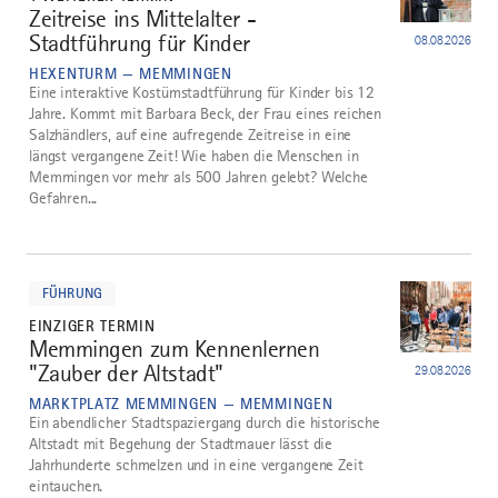
Zeitreise ins Mittelalter -
1
Stadtführung für Kinder
08.08.2026
HEXENTURM — MEMMINGEN
Eine interaktive Kostümstadtführung für Kinder bis 12
Jahre. Kommt mit Barbara Beck, der Frau eines reichen
Salzhändlers, auf eine aufregende Zeitreise in eine
längst vergangene Zeit! Wie haben die Menschen in
Memmingen vor mehr als 500 Jahren gelebt? Welche
Gefahren...
mehr
dazu
FÜHRUNG
EINZIGER TERMIN
Memmingen zum Kennenlernen
2
"Zauber der Altstadt"
29.08.2026
MARKTPLATZ MEMMINGEN — MEMMINGEN
Ein abendlicher Stadtspaziergang durch die historische
Altstadt mit Begehung der Stadtmauer lässt die
Jahrhunderte schmelzen und in eine vergangene Zeit
eintauchen.