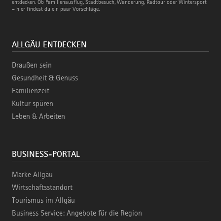
Bahn
entdecken. Ob Familienausflug, Stadtbesuch, Wanderung, Radtour oder Wintersport
– hier findest du ein paar Vorschläge.
ALLGÄU ENTDECKEN
Draußen sein
Gesundheit & Genuss
Familienzeit
Kultur spüren
Leben & Arbeiten
BUSINESS-PORTAL
Marke Allgäu
Wirtschaftsstandort
Tourismus im Allgäu
Business Service: Angebote für die Region