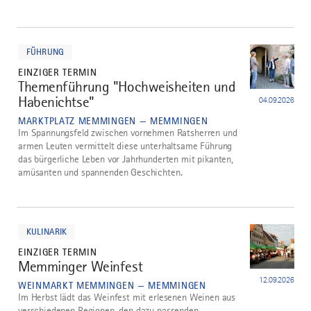
mehr
dazu
FÜHRUNG
EINZIGER TERMIN
Themenführung "Hochweisheiten und
3
Habenichtse"
04.09.2026
MARKTPLATZ MEMMINGEN — MEMMINGEN
Im Spannungsfeld zwischen vornehmen Ratsherren und
armen Leuten vermittelt diese unterhaltsame Führung
das bürgerliche Leben vor Jahrhunderten mit pikanten,
amüsanten und spannenden Geschichten.
mehr
dazu
KULINARIK
EINZIGER TERMIN
Memminger Weinfest
4
12.09.2026
WEINMARKT MEMMINGEN — MEMMINGEN
Im Herbst lädt das Weinfest mit erlesenen Weinen aus
verschiedenen Regionen, den dazu passenden