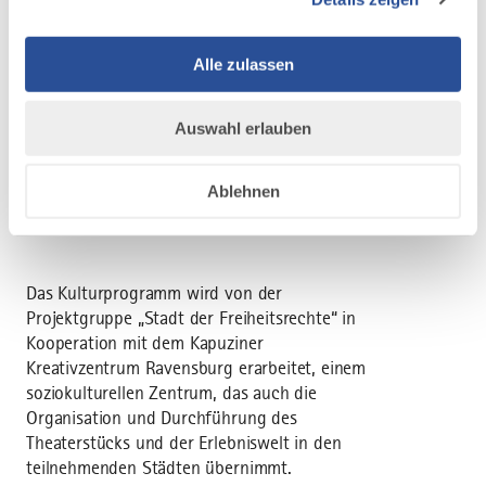
Getreu Bob Marleys Motto “One Love, One
Heart, Let’s get together and feel alright.”
Alle zulassen
laden die zehn Musiker nun auch euch dazu
ein, ein Teil der Rootsman-Familie zu werden.
Auswahl erlauben
Lasst uns beim nächsten Konzert
zusammenkommen und eine einzigartige
Verbindung aus Publikum und Bühne
Ablehnen
schaffen!
Das Kulturprogramm wird von der
Projektgruppe „Stadt der Freiheitsrechte“ in
Kooperation mit dem Kapuziner
Kreativzentrum Ravensburg erarbeitet, einem
soziokulturellen Zentrum, das auch die
Organisation und Durchführung des
Theaterstücks und der Erlebniswelt in den
teilnehmenden Städten übernimmt.