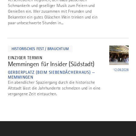
Schmankerln und geselliger Musik zum Feiern und
Genießen ein. Wer zusammen mit Freunden und
Bekannten ein gutes Gläschen Wein trinken und ein
paar unbeschwerte Stunden in...
mehr
dazu
HISTORISCHES FEST / BRAUCHTUM
EINZIGER TERMIN
Memmingen für Insider (Südstadt)
5
12.09.2026
GERBERPLATZ (BEIM SIEBENDÄCHERHAUS) —
MEMMINGEN
Ein abendlicher Spaziergang durch die historische
Altstadt lässt die Jahrhunderte schmelzen und in eine
vergangene Zeit eintauchen.