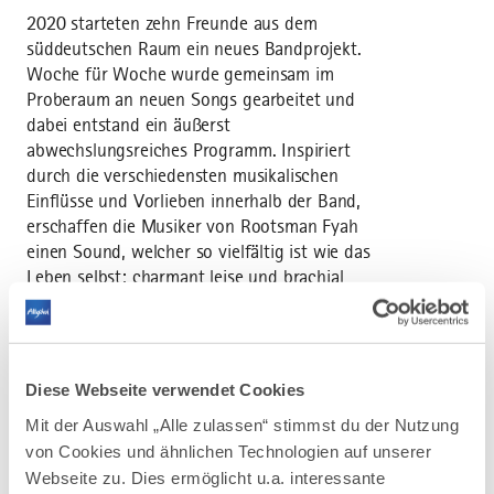
2020 starteten zehn Freunde aus dem
süddeutschen Raum ein neues Bandprojekt.
Woche für Woche wurde gemeinsam im
Proberaum an neuen Songs gearbeitet und
dabei entstand ein äußerst
abwechslungsreiches Programm. Inspiriert
durch die verschiedensten musikalischen
Einflüsse und Vorlieben innerhalb der Band,
erschaffen die Musiker von Rootsman Fyah
einen Sound, welcher so vielfältig ist wie das
Leben selbst: charmant leise und brachial
laut, wohltuend melodiös und kreischend
schrill, schwebend und dynamisch - alles
verfeinert mit einer ordentlichen Portion
Reggae-Feeling. Bestehend aus zwei Sängern,
Diese Webseite verwendet Cookies
vier Bläsern und einer vierköpfigen Rhythm-
Mit der Auswahl „Alle zulassen“ stimmst du der Nutzung
Section präsentieren sie Songs aus eigener
von Cookies und ähnlichen Technologien auf unserer
Feder und schaffen ein mitreißendes und vor
Webseite zu. Dies ermöglicht u.a. interessante
allem authentisches Konzerterlebnis, das zum