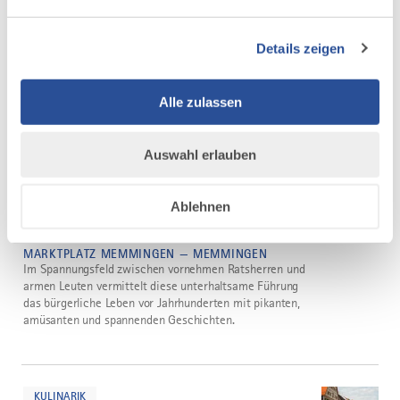
MARKTPLATZ MEMMINGEN — MEMMINGEN
Ein abendlicher Stadtspaziergang durch die historische
Details zeigen
Altstadt mit Begehung der Stadtmauer lässt die
Jahrhunderte schmelzen und in eine vergangene Zeit
eintauchen.
Alle zulassen
mehr
dazu
Auswahl erlauben
FÜHRUNG
EINZIGER TERMIN
Themenführung "Hochweisheiten und
Ablehnen
3
Habenichtse"
04.09.2026
MARKTPLATZ MEMMINGEN — MEMMINGEN
Im Spannungsfeld zwischen vornehmen Ratsherren und
armen Leuten vermittelt diese unterhaltsame Führung
das bürgerliche Leben vor Jahrhunderten mit pikanten,
amüsanten und spannenden Geschichten.
mehr
dazu
KULINARIK