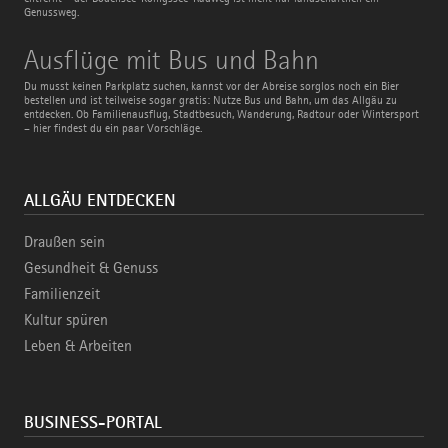
Genussweg.
Ausflüge
Ausflüge mit Bus und Bahn
mit
Bus
Du musst keinen Parkplatz suchen, kannst vor der Abreise sorglos noch ein Bier
und
bestellen und ist teilweise sogar gratis: Nutze Bus und Bahn, um das Allgäu zu
Bahn
entdecken. Ob Familienausflug, Stadtbesuch, Wanderung, Radtour oder Wintersport
– hier findest du ein paar Vorschläge.
ALLGÄU ENTDECKEN
Draußen sein
Gesundheit & Genuss
Familienzeit
Kultur spüren
Leben & Arbeiten
BUSINESS-PORTAL