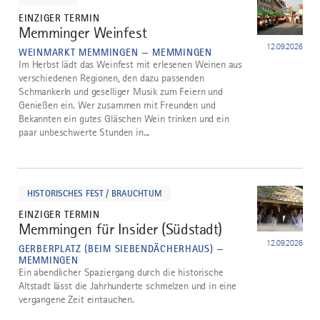
EINZIGER TERMIN
Memminger Weinfest
4
12.09.2026
WEINMARKT MEMMINGEN — MEMMINGEN
Im Herbst lädt das Weinfest mit erlesenen Weinen aus
verschiedenen Regionen, den dazu passenden
Schmankerln und geselliger Musik zum Feiern und
Genießen ein. Wer zusammen mit Freunden und
Bekannten ein gutes Gläschen Wein trinken und ein
paar unbeschwerte Stunden in...
mehr
dazu
HISTORISCHES FEST / BRAUCHTUM
EINZIGER TERMIN
Memmingen für Insider (Südstadt)
5
12.09.2026
GERBERPLATZ (BEIM SIEBENDÄCHERHAUS) —
MEMMINGEN
Ein abendlicher Spaziergang durch die historische
Altstadt lässt die Jahrhunderte schmelzen und in eine
vergangene Zeit eintauchen.