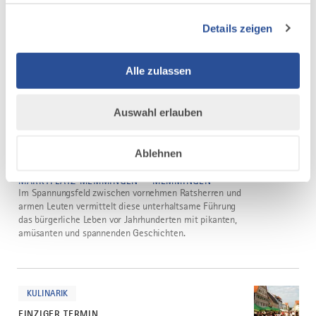
Ein abendlicher Stadtspaziergang durch die historische
Altstadt mit Begehung der Stadtmauer lässt die
Details zeigen
Jahrhunderte schmelzen und in eine vergangene Zeit
eintauchen.
Alle zulassen
mehr
dazu
FÜHRUNG
Auswahl erlauben
EINZIGER TERMIN
Themenführung "Hochweisheiten und
3
Ablehnen
Habenichtse"
04.09.2026
MARKTPLATZ MEMMINGEN — MEMMINGEN
Im Spannungsfeld zwischen vornehmen Ratsherren und
armen Leuten vermittelt diese unterhaltsame Führung
das bürgerliche Leben vor Jahrhunderten mit pikanten,
amüsanten und spannenden Geschichten.
mehr
dazu
KULINARIK
EINZIGER TERMIN