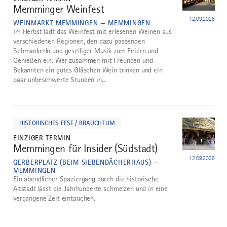
Memminger Weinfest
4
12.09.2026
WEINMARKT MEMMINGEN — MEMMINGEN
Im Herbst lädt das Weinfest mit erlesenen Weinen aus
verschiedenen Regionen, den dazu passenden
Schmankerln und geselliger Musik zum Feiern und
Genießen ein. Wer zusammen mit Freunden und
Bekannten ein gutes Gläschen Wein trinken und ein
paar unbeschwerte Stunden in...
mehr
dazu
HISTORISCHES FEST / BRAUCHTUM
EINZIGER TERMIN
Memmingen für Insider (Südstadt)
5
12.09.2026
GERBERPLATZ (BEIM SIEBENDÄCHERHAUS) —
MEMMINGEN
Ein abendlicher Spaziergang durch die historische
Altstadt lässt die Jahrhunderte schmelzen und in eine
vergangene Zeit eintauchen.