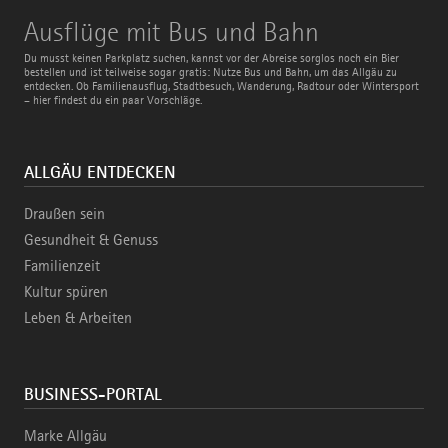
Ausflüge
Ausflüge mit Bus und Bahn
mit
Bus
Du musst keinen Parkplatz suchen, kannst vor der Abreise sorglos noch ein Bier
und
bestellen und ist teilweise sogar gratis: Nutze Bus und Bahn, um das Allgäu zu
Bahn
entdecken. Ob Familienausflug, Stadtbesuch, Wanderung, Radtour oder Wintersport
– hier findest du ein paar Vorschläge.
ALLGÄU ENTDECKEN
Draußen sein
Gesundheit & Genuss
Familienzeit
Kultur spüren
Leben & Arbeiten
BUSINESS-PORTAL
Marke Allgäu