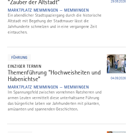
"Zauber der Altstadt"
29.08.2026
MARKTPLATZ MEMMINGEN — MEMMINGEN
Ein abendlicher Stadtspaziergang durch die historische
Altstadt mit Begehung der Stadtmauer lässt die
Jahrhunderte schmelzen und in eine vergangene Zeit
eintauchen.
mehr
dazu
FÜHRUNG
EINZIGER TERMIN
Themenführung "Hochweisheiten und
3
Habenichtse"
04.09.2026
MARKTPLATZ MEMMINGEN — MEMMINGEN
Im Spannungsfeld zwischen vornehmen Ratsherren und
armen Leuten vermittelt diese unterhaltsame Führung
das bürgerliche Leben vor Jahrhunderten mit pikanten,
amüsanten und spannenden Geschichten.
mehr
dazu