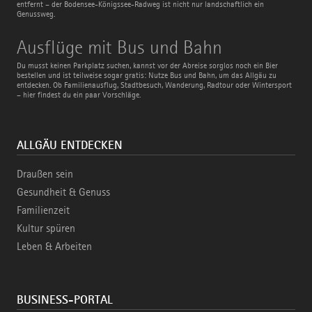
entfernt – der Bodensee-Königssee-Radweg ist nicht nur landschaftlich ein
Genussweg.
Ausflüge
Ausflüge mit Bus und Bahn
mit
Bus
Du musst keinen Parkplatz suchen, kannst vor der Abreise sorglos noch ein Bier
und
bestellen und ist teilweise sogar gratis: Nutze Bus und Bahn, um das Allgäu zu
Bahn
entdecken. Ob Familienausflug, Stadtbesuch, Wanderung, Radtour oder Wintersport
– hier findest du ein paar Vorschläge.
ALLGÄU ENTDECKEN
Draußen sein
Gesundheit & Genuss
Familienzeit
Kultur spüren
Leben & Arbeiten
BUSINESS-PORTAL