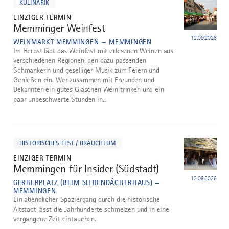
KULINARIK
EINZIGER TERMIN
Memminger Weinfest
4
12.09.2026
WEINMARKT MEMMINGEN — MEMMINGEN
Im Herbst lädt das Weinfest mit erlesenen Weinen aus
verschiedenen Regionen, den dazu passenden
Schmankerln und geselliger Musik zum Feiern und
Genießen ein. Wer zusammen mit Freunden und
Bekannten ein gutes Gläschen Wein trinken und ein
paar unbeschwerte Stunden in...
mehr
dazu
HISTORISCHES FEST / BRAUCHTUM
EINZIGER TERMIN
Memmingen für Insider (Südstadt)
5
12.09.2026
GERBERPLATZ (BEIM SIEBENDÄCHERHAUS) —
MEMMINGEN
Ein abendlicher Spaziergang durch die historische
Altstadt lässt die Jahrhunderte schmelzen und in eine
vergangene Zeit eintauchen.