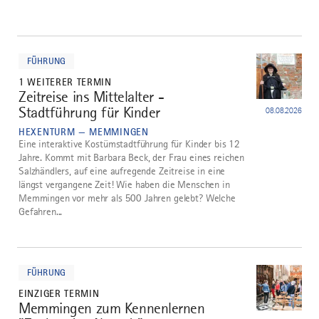
mehr
dazu
FÜHRUNG
1 WEITERER TERMIN
Zeitreise ins Mittelalter -
1
Stadtführung für Kinder
08.08.2026
HEXENTURM — MEMMINGEN
Eine interaktive Kostümstadtführung für Kinder bis 12
Jahre. Kommt mit Barbara Beck, der Frau eines reichen
Salzhändlers, auf eine aufregende Zeitreise in eine
längst vergangene Zeit! Wie haben die Menschen in
Memmingen vor mehr als 500 Jahren gelebt? Welche
Gefahren...
mehr
dazu
FÜHRUNG
EINZIGER TERMIN
Memmingen zum Kennenlernen
2