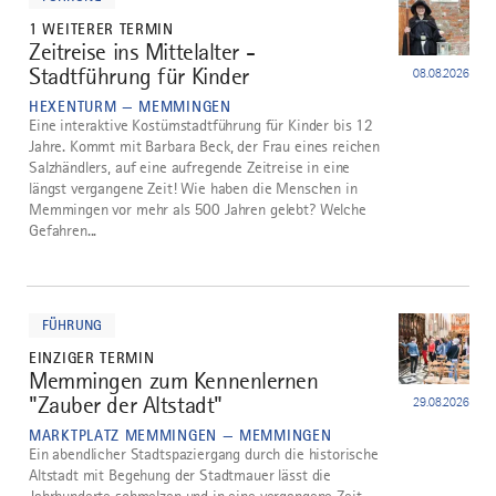
1 WEITERER TERMIN
Zeitreise ins Mittelalter -
1
Stadtführung für Kinder
08.08.2026
HEXENTURM — MEMMINGEN
Eine interaktive Kostümstadtführung für Kinder bis 12
Jahre. Kommt mit Barbara Beck, der Frau eines reichen
Salzhändlers, auf eine aufregende Zeitreise in eine
längst vergangene Zeit! Wie haben die Menschen in
Memmingen vor mehr als 500 Jahren gelebt? Welche
Gefahren...
mehr
dazu
FÜHRUNG
EINZIGER TERMIN
Memmingen zum Kennenlernen
2
"Zauber der Altstadt"
29.08.2026
MARKTPLATZ MEMMINGEN — MEMMINGEN
Ein abendlicher Stadtspaziergang durch die historische
Altstadt mit Begehung der Stadtmauer lässt die