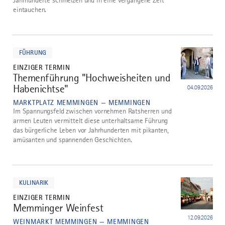
Jahrhunderte schmelzen und in eine vergangene Zeit
eintauchen.
mehr
dazu
FÜHRUNG
EINZIGER TERMIN
Themenführung "Hochweisheiten und
3
Habenichtse"
04.09.2026
MARKTPLATZ MEMMINGEN — MEMMINGEN
Im Spannungsfeld zwischen vornehmen Ratsherren und
armen Leuten vermittelt diese unterhaltsame Führung
das bürgerliche Leben vor Jahrhunderten mit pikanten,
amüsanten und spannenden Geschichten.
mehr
dazu
KULINARIK
EINZIGER TERMIN
Memminger Weinfest
4
12.09.2026
WEINMARKT MEMMINGEN — MEMMINGEN