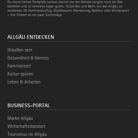
Bus
Du musst keinen Parkplatz suchen, kannst vor der Abreise sorglos noch ein Bier
und
bestellen und ist teilweise sogar gratis: Nutze Bus und Bahn, um das Allgäu zu
Bahn
entdecken. Ob Familienausflug, Stadtbesuch, Wanderung, Radtour oder Wintersport
– hier findest du ein paar Vorschläge.
ALLGÄU ENTDECKEN
Draußen sein
Gesundheit & Genuss
Familienzeit
Kultur spüren
Leben & Arbeiten
BUSINESS-PORTAL
Marke Allgäu
Wirtschaftsstandort
Tourismus im Allgäu