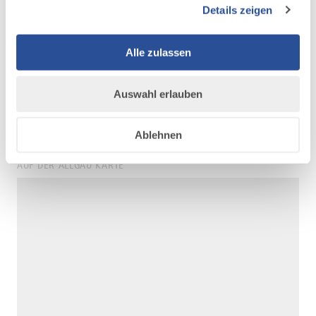
Details zeigen
Hoedt wurde mehrfach ausgezeichnet: 2010
erhielt die Gold Medal bei den Lead Awards
und 2011 den Otto-Steinert-Preis der
Alle zulassen
Deutschen Gesellschaft für Photographie.
Auswahl erlauben
Ablehnen
AUF DER ALLGÄU KARTE