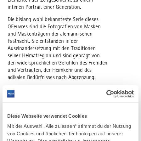
intimen Portrait einer Generation.
Die bislang wohl bekannteste Serie dieses
OEeuvres sind die Fotografien von Masken
und Maskenträgern der alemannischen
Fastnacht. Sie entstanden in der
Auseinandersetzung mit den Traditionen
seiner Heimatregion und sind geprägt von
den widersprüchlichen Gefühlen des Fremden
und Vertrauten, der Heimkehr und des
adikalen Bedürfnisses nach Abgrenzung.
Eng verwandt mit diesen Fotografien von
Verhüllten und Maskierten sind die Resultate
der mittlerweile zehnjährigen
Zusammenarbeit mit dem experimentellen
Diese Webseite verwendet Cookies
Modedesigner JJ Hudson (alias Dr. Noki), der
selbst ausschließlich maskiert auftritt, und
Mit der Auswahl „Alle zulassen“ stimmst du der Nutzung
der seine Kleidungsstücke als Kritik an der
von Cookies und ähnlichen Technologien auf unserer
Wegwerfmentalität und Globalisierung der
Webseite zu. Dies ermöglicht u.a. interessante