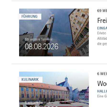
mehr
dazu
69 W
FÜHRUNG
Fre
2
EING
Erlebt
Altsta
69 weitere Termine
die ge
08.08.2026
mehr
dazu
6 WE
KULINARIK
Woc
3
HALL
Eine G
6 weitere Termine