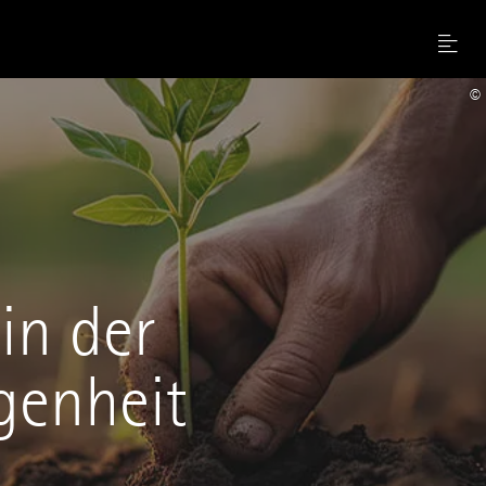
Menu
©
in der
genheit