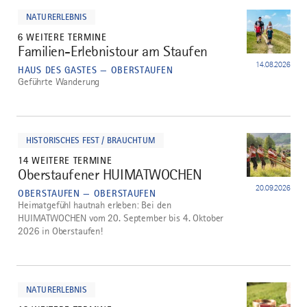
dazu
NATURERLEBNIS
6 WEITERE TERMINE
Familien-Erlebnistour am Staufen
2
14.08.2026
HAUS DES GASTES — OBERSTAUFEN
Geführte Wanderung
mehr
dazu
HISTORISCHES FEST / BRAUCHTUM
14 WEITERE TERMINE
Oberstaufener HUIMATWOCHEN
3
20.09.2026
OBERSTAUFEN — OBERSTAUFEN
Heimatgefühl hautnah erleben: Bei den
HUIMATWOCHEN vom 20. September bis 4. Oktober
2026 in Oberstaufen!
mehr
dazu
NATURERLEBNIS