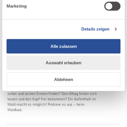
Veranstaltungen
Marketing
Details zeigen
Alle zulassen
mehr
dazu
NATURERLEBNIS
Auswahl erlauben
28 WEITERE TERMINE
Erlebe den Wald mit allen Sinnen
11.08.2026
TREFFPUNKT: TICKETAUTOMAT AM BAHNHOF
Ablehnen
OBERSTAUFEN — OBERSTAUFEN
Die positive Wirkung des Waldes kennenlernen? Zu sich
selbst und seinen Sinnen finden? Den Alltag hinter sich
lassen und den Kopf frei bekommen? Ein Aufenthalt im
Wald macht es möglich! Probiere es aus – beim
Waldbad.
mehr