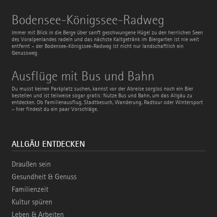
Bodensee-
Bodensee-Königssee-Radweg
Königssee-
Radweg
Immer mit Blick in die Berge über sanft geschwungene Hügel zu den herrlichen Seen
des Voralpenlandes radeln und das nächste Kaltgetränk im Biergarten ist nie weit
entfernt – der Bodensee-Königssee-Radweg ist nicht nur landschaftlich ein
Genussweg.
Ausflüge
Ausflüge mit Bus und Bahn
mit
Bus
Du musst keinen Parkplatz suchen, kannst vor der Abreise sorglos noch ein Bier
und
bestellen und ist teilweise sogar gratis: Nutze Bus und Bahn, um das Allgäu zu
Bahn
entdecken. Ob Familienausflug, Stadtbesuch, Wanderung, Radtour oder Wintersport
– hier findest du ein paar Vorschläge.
ALLGÄU ENTDECKEN
Draußen sein
Gesundheit & Genuss
Familienzeit
Kultur spüren
Leben & Arbeiten