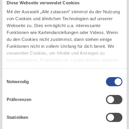
Diese Webseite verwendet Cookies
Mit der Auswahl „Alle zulassen“ stimmst du der Nutzung
von Cookies und ähnlichen Technologien auf unserer
Webseite zu. Dies ermöglicht u.a. interessante
Funktionen wie Kartendarstellungen oder Videos. Wenn
du den Cookies nicht zustimmst, dann stehen einige
Funktionen nicht in vollem Umfang für dich bereit. Wir
verwenden Cookies, um Inhalte und Anzeigen zu
personalisieren, Funktionen für soziale Medien anbieten
zu können und die Zugriffe auf unsere Website zu
analysieren. Außerdem geben wir Informationen zu
Einwilligungsauswahl
deiner Verwendung unserer Website an unsere Partner
Notwendig
für soziale Medien, Werbung und Analysen weiter.
Unsere Partner führen diese Informationen
Präferenzen
möglicherweise mit weiteren Daten zusammen, die du
ihnen bereitgestellt hast oder die sie im Rahmen Ihrer
DAZU PASSEND
Ähnliche
Nutzung der Dienste gesammelt haben.
Statistiken