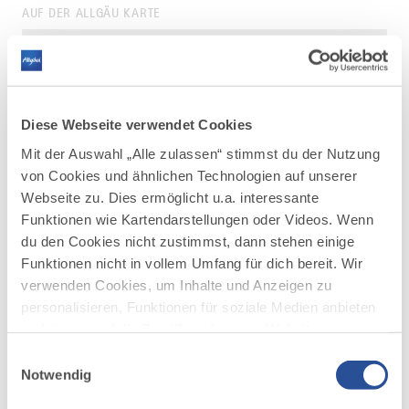
AUF DER ALLGÄU KARTE
Diese Webseite verwendet Cookies
Mit der Auswahl „Alle zulassen“ stimmst du der Nutzung
von Cookies und ähnlichen Technologien auf unserer
Webseite zu. Dies ermöglicht u.a. interessante
Funktionen wie Kartendarstellungen oder Videos. Wenn
du den Cookies nicht zustimmst, dann stehen einige
Funktionen nicht in vollem Umfang für dich bereit. Wir
verwenden Cookies, um Inhalte und Anzeigen zu
personalisieren, Funktionen für soziale Medien anbieten
zu können und die Zugriffe auf unsere Website zu
analysieren. Außerdem geben wir Informationen zu
Einwilligungsauswahl
deiner Verwendung unserer Website an unsere Partner
Notwendig
DAZU PASSEND
Ähnliche
für soziale Medien, Werbung und Analysen weiter.