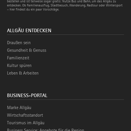
und
bestellen und ist teilweise sogar gratis: Nutze Bus und Bahn, um das Allgäu zu
Bahn
entdecken. Ob Familienausflug, Stadtbesuch, Wanderung, Radtour oder Wintersport
– hier findest du ein paar Vorschläge.
ALLGÄU ENTDECKEN
Draußen sein
Gesundheit & Genuss
Familienzeit
Kultur spüren
Leben & Arbeiten
BUSINESS-PORTAL
Marke Allgäu
Wirtschaftsstandort
Tourismus im Allgäu
Business Service: Angebote für die Region