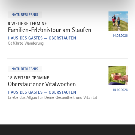
mehr
dazu
NATURERLEBNIS
6 WEITERE TERMINE
Familien-Erlebnistour am Staufen
2
14.08.2026
HAUS DES GASTES — OBERSTAUFEN
Geführte Wanderung
mehr
dazu
NATURERLEBNIS
18 WEITERE TERMINE
Oberstaufener Vitalwochen
3
19.10.2026
HAUS DES GASTES — OBERSTAUFEN
Erlebe das Allgäu für Deine Gesundheit und Vitalität